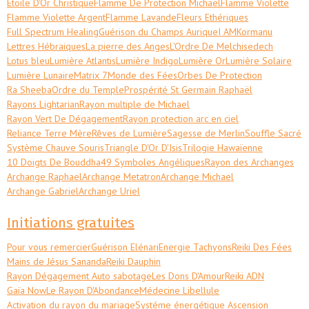
Etoile D'Or Christique
Flamme De Protection Michael
Flamme Violette
Flamme Violette Argent
Flamme Lavande
Fleurs Ethériques
Full Spectrum Healing
Guérison du Champs Aurique
I AM
Kormanu
Lettres Hébraiques
La pierre des Anges
L'Ordre De Melchisedech
Lotus bleu
Lumière Atlantis
Lumière Indigo
Lumière Or
Lumière Solaire
Lumière Lunaire
Matrix 7
Monde des Fées
Orbes De Protection
Ra Sheeba
Ordre du Temple
Prospérité St Germain Raphaël
Rayons Lightarian
Rayon multiple de Michael
Rayon Vert De Dégagement
Rayon protection arc en ciel
Reliance Terre Mère
Rêves de Lumière
Sagesse de Merlin
Souffle Sacré
Système Chauve Souris
Triangle D'Or D'Isis
Trilogie Hawaïenne
10 Doigts De Bouddha
49 Symboles Angéliques
Rayon des Archanges
Archange Raphael
Archange Metatron
Archange Michael
Archange Gabriel
Archange Uriel
Initiations gratuites
Pour vous remercier
Guérison Elénari
Energie Tachyons
Reiki Des Fées
Mains de Jésus Sananda
Reiki Dauphin
Rayon Dégagement Auto sabotage
Les Dons D'Amour
Reiki ADN
Gaïa Now
Le Rayon D'Abondance
Médecine Libellule
Activation du rayon du mariage
Systéme énergétique Ascension