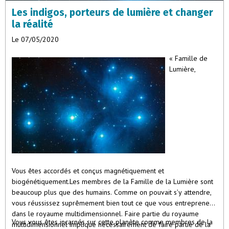
nombre des principes divins : lumière, chaleur et vie. Quatre (la
Les indigos, porteurs de lumière et changer
matière) plus trois (l’esprit) égalent sept, le nombre de l’homme.
La tête, c’est le trois ; les deux bras et les deux jambes, le
la réalité
quatre ; et le trois est placé au-dessus du quatre. Le trois s’unit
Le 07/05/2020
donc au quatre pour former un être vivant : le sept.”
« Famille de
Omraam Mikhaël Aïvanhov
Lumière,
Vous êtes accordés et conçus magnétiquement et
biogénétiquement.Les membres de la Famille de la Lumière sont
beaucoup plus que des humains. Comme on pouvait s’y attendre,
vous réussissez suprêmement bien tout ce que vous entreprenez
dans le royaume multidimensionnel. Faire partie du royaume
Vous vous êtes incarnés sur cette planète comme membres de la
multidimensionnel implique nécessairement de faire partie de la