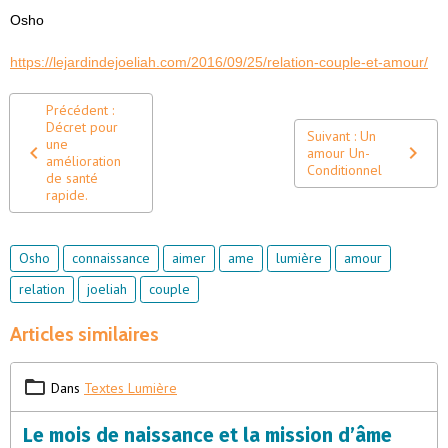
Osho
https://lejardindejoeliah.com/2016/09/25/relation-couple-et-amour/
Précédent :
Décret pour
Suivant : Un
une
amour Un-
amélioration
Conditionnel
de santé
rapide.
Osho
connaissance
aimer
ame
lumière
amour
relation
joeliah
couple
Articles similaires
Dans
Textes Lumière
Le mois de naissance et la mission d’âme