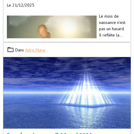
Le 21/12/2025
Le mois de
naissance n’est
pas un hasard.
Il reflète la
vibration que
votre âme a
Dans
Astro Maya
choisie pour
s’incarner, les
leçons qu’elle
porte, et le
rôle qu’elle
joue au sein de la lignée familiale et collective. Chaque mois
imprime une signature énergétique unique, influençant la
personnalité, la mission et les défis d’éveil de l’âme stellaire. Voici
un aperçu des traits principaux associés à chaque
mois de
naissance pour les semences d’étoiles
: Janvier : Âmes anciennes,
ambitieuses et indépendantes, souvent revenues pour achever un
travail inachevé de vies passées. Elles apportent une sagesse
profonde, challengent les parents à grandir spirituellement, et