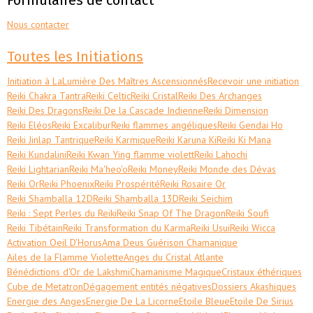
Nous contacter
Toutes les Initiations
Initiation à LaLumière Des Maîtres Ascensionnés
Recevoir une initiation
Reiki Chakra Tantra
Reiki Celtic
Reiki Cristal
Reiki Des Archanges
Reiki Des Dragons
Reiki De la Cascade Indienne
Reiki Dimension
Reiki Eléos
Reiki Excalibur
Reiki flammes angéliques
Reiki Gendai Ho
Reiki Jinlap Tantrique
Reiki Karmique
Reiki Karuna Ki
Reiki Ki Mana
Reiki Kundalini
Reiki Kwan Ying flamme violett
Reiki Lahochi
Reiki Lightarian
Reiki Ma'heo'o
Reiki Money
Reiki Monde des Dévas
Reiki Or
Reiki Phoenix
Reiki Prospérité
Reiki Rosaire Or
Reiki Shamballa 12D
Reiki Shamballa 13D
Reiki Seichim
Reiki : Sept Perles du Reiki
Reiki Snap Of The Dragon
Reiki Soufi
Reiki Tibétain
Reiki Transformation du Karma
Reiki Usui
Reiki Wicca
Activation Oeil D'Horus
Ama Deus Guérison Chamanique
Ailes de la Flamme Violette
Anges du Cristal Atlante
Bénédictions d'Or de Lakshmi
Chamanisme Magique
Cristaux éthériques
Cube de Metatron
Dégagement entités négatives
Dossiers Akashiques
Energie des Anges
Energie De La Licorne
Etoile Bleue
Etoile De Sirius