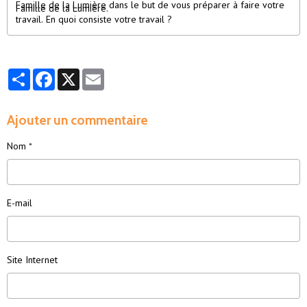
Famille de la Lumière dans le but de vous préparer à faire votre
Famille de la Lumière.
travail. En quoi consiste votre travail ?
Partager
Facebook
X
Email
Ajouter un commentaire
Nom
E-mail
Site Internet