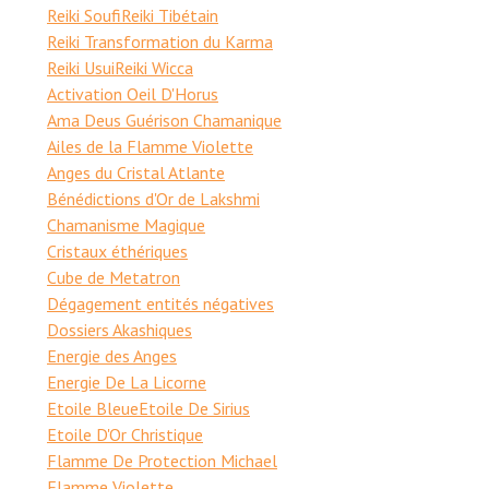
Reiki Soufi
Reiki Tibétain
Reiki Transformation du Karma
Reiki Usui
Reiki Wicca
Activation Oeil D'Horus
Ama Deus Guérison Chamanique
Ailes de la Flamme Violette
Anges du Cristal Atlante
Bénédictions d'Or de Lakshmi
Chamanisme Magique
Cristaux éthériques
Cube de Metatron
Dégagement entités négatives
Dossiers Akashiques
Energie des Anges
Energie De La Licorne
Etoile Bleue
Etoile De Sirius
Etoile D'Or Christique
Flamme De Protection Michael
Flamme Violette