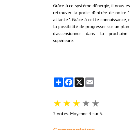
Grâce à ce système d'énergie, il nous e
retrouver la porte d'entrée de notre "
atlante ". Grâce à cette connaissance,
la possibilité de progresser sur un plan 
d'ascensionner dans la prochaine
supérieure.
Partager
Facebook
X
Email
★
★
★
★
★
2
votes. Moyenne
3
sur 5.
Commentaires