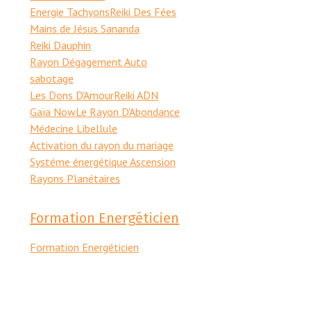
Energie Tachyons
Reiki Des Fées
Mains de Jésus Sananda
Reiki Dauphin
Rayon Dégagement Auto
sabotage
Les Dons D'Amour
Reiki ADN
Gaïa Now
Le Rayon D'Abondance
Médecine Libellule
Activation du rayon du mariage
Systéme énergétique Ascension
Rayons Planétaires
Formation Energéticien
Formation Energéticien