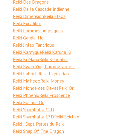
Reiki Des Dragons
Reiki De la Cascade Indienne
Reiki Dimension
Reiki Eléos
Reiki Excalibur
Reiki flammes angéliques
Reiki Gendai Ho
Reiki Jinlap Tantrique
Reiki Karmique
Reiki Karuna Ki
Reiki Ki Mana
Reiki Kundalini
Reiki Kwan Ying flamme violett
Reiki Lahochi
Reiki Lightarian
Reiki Ma'heo'o
Reiki Money
Reiki Monde des Dévas
Reiki Or
Reiki Phoenix
Reiki Prospérité
Reiki Rosaire Or
Reiki Shamballa 12D
Reiki Shamballa 13D
Reiki Seichim
Reiki : Sept Perles du Reiki
Reiki Snap Of The Dragon