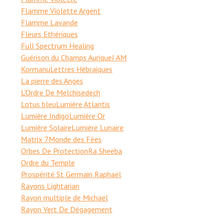
Flamme Violette Argent
Flamme Lavande
Fleurs Ethériques
Full Spectrum Healing
Guérison du Champs Aurique
I AM
Kormanu
Lettres Hébraiques
La pierre des Anges
L'Ordre De Melchisedech
Lotus bleu
Lumière Atlantis
Lumière Indigo
Lumière Or
Lumière Solaire
Lumière Lunaire
Matrix 7
Monde des Fées
Orbes De Protection
Ra Sheeba
Ordre du Temple
Prospérité St Germain Raphaël
Rayons Lightarian
Rayon multiple de Michael
Rayon Vert De Dégagement