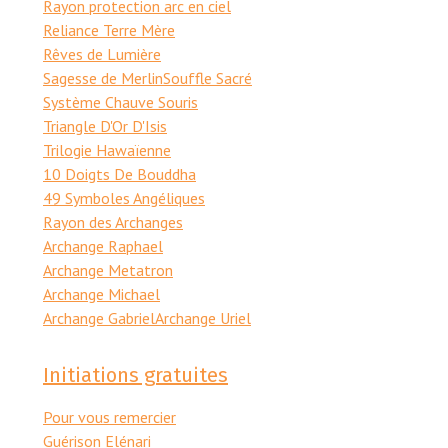
Rayon protection arc en ciel
Reliance Terre Mère
Rêves de Lumière
Sagesse de Merlin
Souffle Sacré
Système Chauve Souris
Triangle D'Or D'Isis
Trilogie Hawaïenne
10 Doigts De Bouddha
49 Symboles Angéliques
Rayon des Archanges
Archange Raphael
Archange Metatron
Archange Michael
Archange Gabriel
Archange Uriel
Initiations gratuites
Pour vous remercier
Guérison Elénari