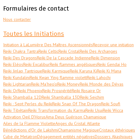
Formulaires de contact
Nous contacter
Toutes les Initiations
Initiation à LaLumière Des Maîtres Ascensionnés
Recevoir une initiation
Reiki Chakra Tantra
Reiki Celtic
Reiki Cristal
Reiki Des Archanges
Reiki Des Dragons
Reiki De la Cascade Indienne
Reiki Dimension
Reiki Eléos
Reiki Excalibur
Reiki flammes angéliques
Reiki Gendai Ho
Reiki Jinlap Tantrique
Reiki Karmique
Reiki Karuna Ki
Reiki Ki Mana
Reiki Kundalini
Reiki Kwan Ying flamme violett
Reiki Lahochi
Reiki Lightarian
Reiki Ma'heo'o
Reiki Money
Reiki Monde des Dévas
Reiki Or
Reiki Phoenix
Reiki Prospérité
Reiki Rosaire Or
Reiki Shamballa 12D
Reiki Shamballa 13D
Reiki Seichim
Reiki : Sept Perles du Reiki
Reiki Snap Of The Dragon
Reiki Soufi
Reiki Tibétain
Reiki Transformation du Karma
Reiki Usui
Reiki Wicca
Activation Oeil D'Horus
Ama Deus Guérison Chamanique
Ailes de la Flamme Violette
Anges du Cristal Atlante
Bénédictions d'Or de Lakshmi
Chamanisme Magique
Cristaux éthériques
Cube de Metatron
Dégagement entités négatives
Dossiers Akashiques