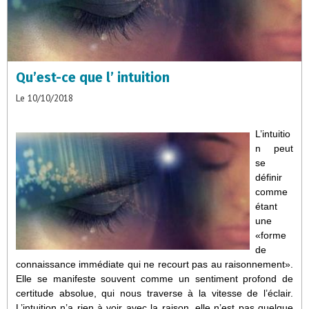
Qu’est-ce que l’ intuition
Le 10/10/2018
L’intuitio
n peut
se
définir
comme
étant
une
«forme
de
connaissance immédiate qui ne recourt pas au raisonnement».
Elle se manifeste souvent comme un sentiment profond de
certitude absolue, qui nous traverse à la vitesse de l’éclair.
L’intuition n’a rien à voir avec la raison, elle n’est pas quelque