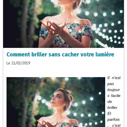
Comment briller sans cacher votre lumière
Le 21/02/2019
Il n'est
pas
toujour
s facile
de
briller.
Et
parfois
, c'est