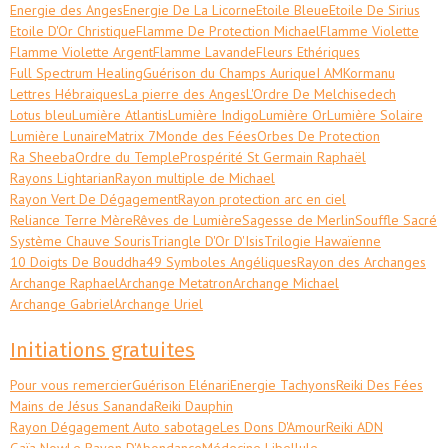
Energie des Anges
Energie De La Licorne
Etoile Bleue
Etoile De Sirius
Etoile D'Or Christique
Flamme De Protection Michael
Flamme Violette
Flamme Violette Argent
Flamme Lavande
Fleurs Ethériques
Full Spectrum Healing
Guérison du Champs Aurique
I AM
Kormanu
Lettres Hébraiques
La pierre des Anges
L'Ordre De Melchisedech
Lotus bleu
Lumière Atlantis
Lumière Indigo
Lumière Or
Lumière Solaire
Lumière Lunaire
Matrix 7
Monde des Fées
Orbes De Protection
Ra Sheeba
Ordre du Temple
Prospérité St Germain Raphaël
Rayons Lightarian
Rayon multiple de Michael
Rayon Vert De Dégagement
Rayon protection arc en ciel
Reliance Terre Mère
Rêves de Lumière
Sagesse de Merlin
Souffle Sacré
Système Chauve Souris
Triangle D'Or D'Isis
Trilogie Hawaïenne
10 Doigts De Bouddha
49 Symboles Angéliques
Rayon des Archanges
Archange Raphael
Archange Metatron
Archange Michael
Archange Gabriel
Archange Uriel
Initiations gratuites
Pour vous remercier
Guérison Elénari
Energie Tachyons
Reiki Des Fées
Mains de Jésus Sananda
Reiki Dauphin
Rayon Dégagement Auto sabotage
Les Dons D'Amour
Reiki ADN