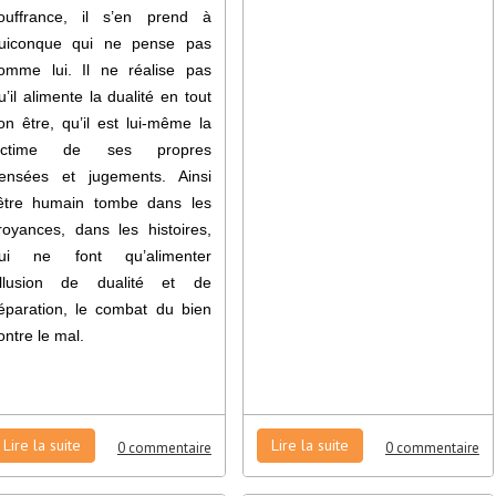
ouffrance, il s’en prend à
uiconque qui ne pense pas
omme lui. Il ne réalise pas
u’il alimente la dualité en tout
on être, qu’il est lui-même la
ictime de ses propres
ensées et jugements. Ainsi
’être humain tombe dans les
royances, dans les histoires,
ui ne font qu’alimenter
’illusion de dualité et de
éparation, le combat du bien
ontre le mal.
Lire la suite
Lire la suite
0 commentaire
0 commentaire