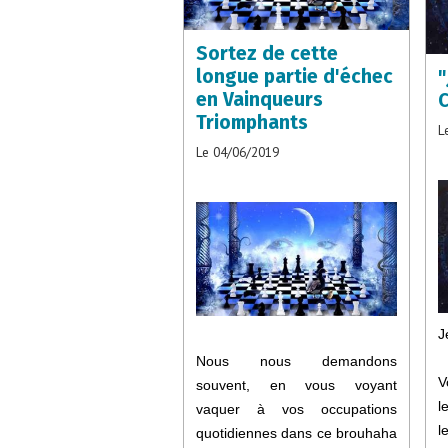
Sortez de cette
longue partie d'échec
"
en Vainqueurs
C
Triomphants
L
Le 04/06/2019
J
Nous nous demandons
V
souvent, en vous voyant
l
vaquer à vos occupations
l
quotidiennes dans ce brouhaha