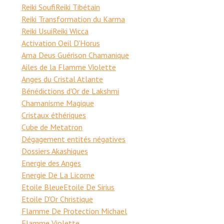
Reiki Soufi
Reiki Tibétain
Reiki Transformation du Karma
Reiki Usui
Reiki Wicca
Activation Oeil D'Horus
Ama Deus Guérison Chamanique
Ailes de la Flamme Violette
Anges du Cristal Atlante
Bénédictions d'Or de Lakshmi
Chamanisme Magique
Cristaux éthériques
Cube de Metatron
Dégagement entités négatives
Dossiers Akashiques
Energie des Anges
Energie De La Licorne
Etoile Bleue
Etoile De Sirius
Etoile D'Or Christique
Flamme De Protection Michael
Flamme Violette