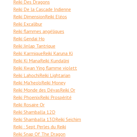
Reiki Des Dragons
Reiki De la Cascade Indienne
Reiki Dimension
Reiki Eléos
Reiki Excalibur
Reiki flammes angéliques
Reiki Gendai Ho
Reiki Jinlap Tantrique
Reiki Karmique
Reiki Karuna Ki
Reiki Ki Mana
Reiki Kundalini
Reiki Kwan Ying flamme violett
Reiki Lahochi
Reiki Lightarian
Reiki Ma'heo'o
Reiki Money
Reiki Monde des Dévas
Reiki Or
Reiki Phoenix
Reiki Prospérité
Reiki Rosaire Or
Reiki Shamballa 12D
Reiki Shamballa 13D
Reiki Seichim
Reiki : Sept Perles du Reiki
Reiki Snap Of The Dragon