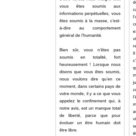
d
vous êtes soumis aux
c
informations perpétuelles, vous
l
êtes soumis à la masse, c’est-
c
à-dire au comportement
e
général de l’humanité.
v
r
Bien sûr, vous n’êtes pas
I
soumis en totalité, fort
c
heureusement ! Lorsque nous
q
disons que vous êtes soumis,
m
nous voulons dire qu’en ce
j
moment, dans certains pays de
c
votre monde, il y a ce que vous
l
appelez le confinement qui, à
m
notre avis, est un manque total
a
de liberté, parce que pour
v
évoluer un être humain doit
s
être libre.
ê