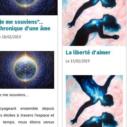
Je me souviens"...
hronique d'une âme
e 18/02/2019
La liberté d'aimer
Le 15/02/2019
e me souviens…
oyageant ensemble depuis
es étoiles à travers l’espace et
e temps, nous étions venus