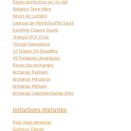
Rayon protection arc en ciel
Reliance Terre Mère
Rêves de Lumière
Sagesse de Merlin
Souffle Sacré
Système Chauve Souris
Triangle D'Or D'Isis
Trilogie Hawaïenne
10 Doigts De Bouddha
49 Symboles Angéliques
Rayon des Archanges
Archange Raphael
Archange Metatron
Archange Michael
Archange Gabriel
Archange Uriel
Initiations gratuites
Pour vous remercier
Guérison Elénari