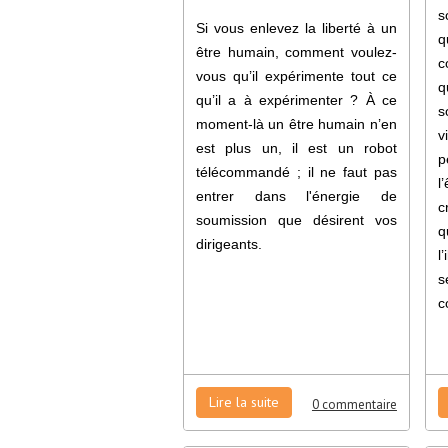
s
Si vous enlevez la liberté à un
q
être humain, comment voulez-
c
vous qu’il expérimente tout ce
q
qu’il a à expérimenter ? À ce
s
moment-là un être humain n’en
v
est plus un, il est un robot
p
télécommandé ; il ne faut pas
l
entrer dans l'énergie de
c
soumission que désirent vos
q
dirigeants.
l
s
c
Lire la suite
0 commentaire