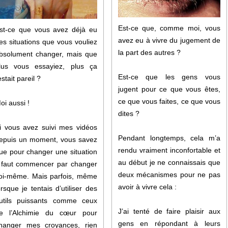
Est-ce que, comme moi, vous
st-ce que vous avez déjà eu
avez eu à vivre du jugement de
es situations que vous vouliez
la part des autres ?
bsolument changer, mais que
lus vous essayiez, plus ça
Est-ce que les gens vous
estait pareil ?
jugent pour ce que vous êtes,
ce que vous faites, ce que vous
oi aussi !
dites ?
i vous avez suivi mes vidéos
Pendant longtemps, cela m’a
epuis un moment, vous savez
rendu vraiment inconfortable et
ue pour changer une situation
au début je ne connaissais que
l faut commencer par changer
deux mécanismes pour ne pas
oi-même. Mais parfois, même
avoir à vivre cela :
orsque je tentais d’utiliser des
utils puissants comme ceux
J’ai tenté de faire plaisir aux
e l’Alchimie du cœur pour
gens en répondant à leurs
hanger mes croyances, rien