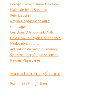
Energie Tachyons
Reiki Des Fées
Mains de Jésus Sananda
Reiki Dauphin
Rayon Dégagement Auto
sabotage
Les Dons D'Amour
Reiki ADN
Gaïa Now
Le Rayon D'Abondance
Médecine Libellule
Activation du rayon du mariage
Systéme énergétique Ascension
Rayons Planétaires
Formation Energéticien
Formation Energéticien