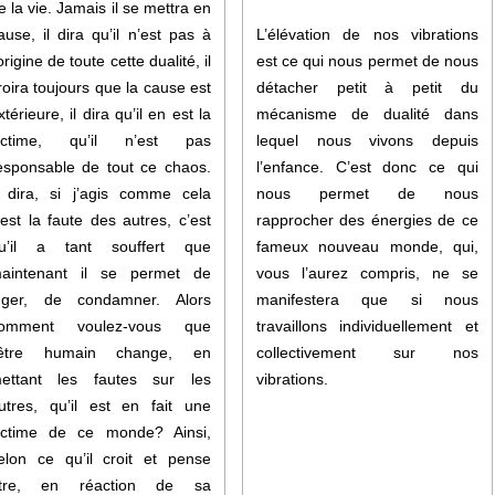
e la vie. Jamais il se mettra en
L’élévation de nos vibrations
ause, il dira qu’il n’est pas à
est ce qui nous permet de nous
’origine de toute cette dualité, il
détacher petit à petit du
roira toujours que la cause est
mécanisme de dualité dans
xtérieure, il dira qu’il en est la
lequel nous vivons depuis
ictime, qu’il n’est pas
l’enfance. C’est donc ce qui
esponsable de tout ce chaos.
nous permet de nous
l dira, si j’agis comme cela
rapprocher des énergies de ce
’est la faute des autres, c’est
fameux nouveau monde, qui,
u’il a tant souffert que
vous l’aurez compris, ne se
aintenant il se permet de
manifestera que si nous
uger, de condamner. Alors
travaillons individuellement et
omment voulez-vous que
collectivement sur nos
’être humain change, en
vibrations.
ettant les fautes sur les
utres, qu’il est en fait une
ictime de ce monde? Ainsi,
elon ce qu’il croit et pense
tre, en réaction de sa