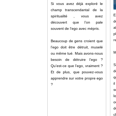
Si vous avez déjà exploré le
champ transcendantal de la
E
spiritualité , vous avez
d
découvert que l’on pale
a
souvent de l’ego avec mépris.
p
r
Beaucoup de gens croient que
l’ego doit être détruit, muselé
M
ou même tué. Mais avons-nous
besoin de détruire l’ego ?
S
Qu’est-ce que l’ego, vraiment ?
d
Et de plus, que pouvez-vous
q
apprendre sur votre propre ego
i
?
s
l
o
d
c