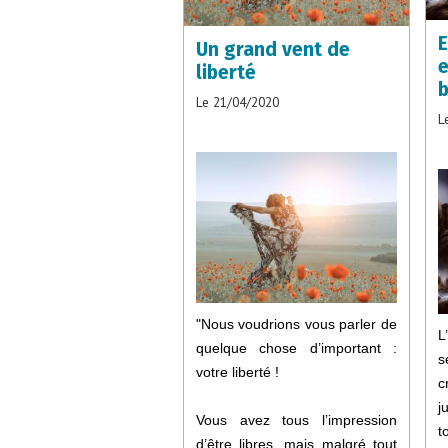
E
Un grand vent de
e
liberté
b
Le 21/04/2020
L
"Nous voudrions vous parler de
L
quelque chose d’important :
votre liberté !
c
j
Vous avez tous l’impression
t
d’être libres, mais malgré tout