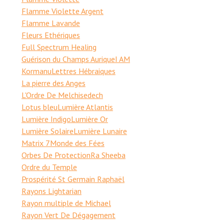
Flamme Violette Argent
Flamme Lavande
Fleurs Ethériques
Full Spectrum Healing
Guérison du Champs Aurique
I AM
Kormanu
Lettres Hébraiques
La pierre des Anges
L'Ordre De Melchisedech
Lotus bleu
Lumière Atlantis
Lumière Indigo
Lumière Or
Lumière Solaire
Lumière Lunaire
Matrix 7
Monde des Fées
Orbes De Protection
Ra Sheeba
Ordre du Temple
Prospérité St Germain Raphaël
Rayons Lightarian
Rayon multiple de Michael
Rayon Vert De Dégagement