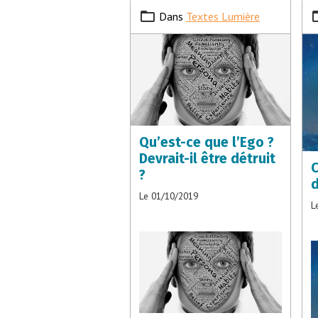
Dans
Textes Lumière
Qu’est-ce que l’Ego ?
Devrait-il être détruit
C
?
d
Le 01/10/2019
L