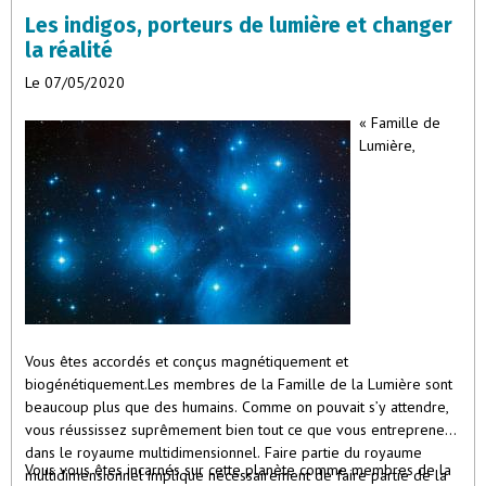
nombre des principes divins : lumière, chaleur et vie. Quatre (la
Les indigos, porteurs de lumière et changer
matière) plus trois (l’esprit) égalent sept, le nombre de l’homme.
La tête, c’est le trois ; les deux bras et les deux jambes, le
la réalité
quatre ; et le trois est placé au-dessus du quatre. Le trois s’unit
Le 07/05/2020
donc au quatre pour former un être vivant : le sept.”
« Famille de
Omraam Mikhaël Aïvanhov
Lumière,
Vous êtes accordés et conçus magnétiquement et
biogénétiquement.Les membres de la Famille de la Lumière sont
beaucoup plus que des humains. Comme on pouvait s’y attendre,
vous réussissez suprêmement bien tout ce que vous entreprenez
dans le royaume multidimensionnel. Faire partie du royaume
Vous vous êtes incarnés sur cette planète comme membres de la
multidimensionnel implique nécessairement de faire partie de la