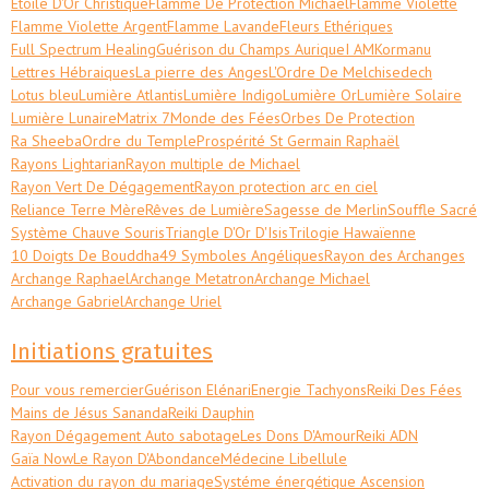
Etoile D'Or Christique
Flamme De Protection Michael
Flamme Violette
Flamme Violette Argent
Flamme Lavande
Fleurs Ethériques
Full Spectrum Healing
Guérison du Champs Aurique
I AM
Kormanu
Lettres Hébraiques
La pierre des Anges
L'Ordre De Melchisedech
Lotus bleu
Lumière Atlantis
Lumière Indigo
Lumière Or
Lumière Solaire
Lumière Lunaire
Matrix 7
Monde des Fées
Orbes De Protection
Ra Sheeba
Ordre du Temple
Prospérité St Germain Raphaël
Rayons Lightarian
Rayon multiple de Michael
Rayon Vert De Dégagement
Rayon protection arc en ciel
Reliance Terre Mère
Rêves de Lumière
Sagesse de Merlin
Souffle Sacré
Système Chauve Souris
Triangle D'Or D'Isis
Trilogie Hawaïenne
10 Doigts De Bouddha
49 Symboles Angéliques
Rayon des Archanges
Archange Raphael
Archange Metatron
Archange Michael
Archange Gabriel
Archange Uriel
Initiations gratuites
Pour vous remercier
Guérison Elénari
Energie Tachyons
Reiki Des Fées
Mains de Jésus Sananda
Reiki Dauphin
Rayon Dégagement Auto sabotage
Les Dons D'Amour
Reiki ADN
Gaïa Now
Le Rayon D'Abondance
Médecine Libellule
Activation du rayon du mariage
Systéme énergétique Ascension