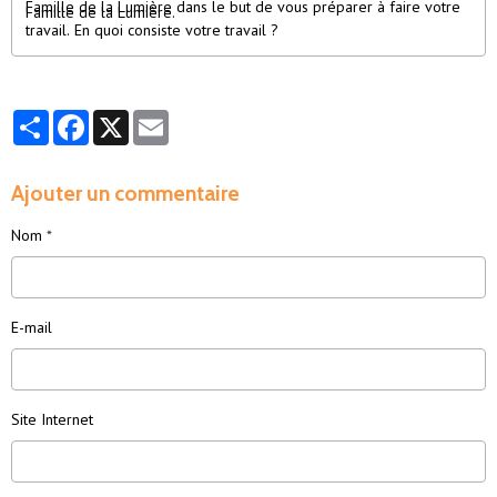
Famille de la Lumière dans le but de vous préparer à faire votre
Famille de la Lumière.
travail. En quoi consiste votre travail ?
Partager
Facebook
X
Email
Ajouter un commentaire
Nom
E-mail
Site Internet