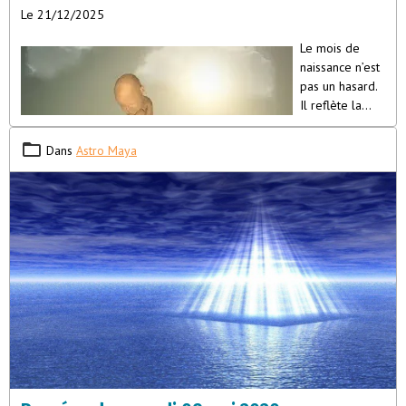
Le 21/12/2025
Le mois de
naissance n’est
pas un hasard.
Il reflète la
vibration que
votre âme a
Dans
Astro Maya
choisie pour
s’incarner, les
leçons qu’elle
porte, et le
rôle qu’elle
joue au sein de la lignée familiale et collective. Chaque mois
imprime une signature énergétique unique, influençant la
personnalité, la mission et les défis d’éveil de l’âme stellaire. Voici
un aperçu des traits principaux associés à chaque
mois de
naissance pour les semences d’étoiles
: Janvier : Âmes anciennes,
ambitieuses et indépendantes, souvent revenues pour achever un
travail inachevé de vies passées. Elles apportent une sagesse
profonde, challengent les parents à grandir spirituellement, et