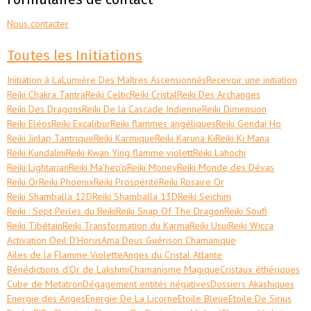
Nous contacter
Toutes les Initiations
Initiation à LaLumière Des Maîtres Ascensionnés
Recevoir une initiation
Reiki Chakra Tantra
Reiki Celtic
Reiki Cristal
Reiki Des Archanges
Reiki Des Dragons
Reiki De la Cascade Indienne
Reiki Dimension
Reiki Eléos
Reiki Excalibur
Reiki flammes angéliques
Reiki Gendai Ho
Reiki Jinlap Tantrique
Reiki Karmique
Reiki Karuna Ki
Reiki Ki Mana
Reiki Kundalini
Reiki Kwan Ying flamme violett
Reiki Lahochi
Reiki Lightarian
Reiki Ma'heo'o
Reiki Money
Reiki Monde des Dévas
Reiki Or
Reiki Phoenix
Reiki Prospérité
Reiki Rosaire Or
Reiki Shamballa 12D
Reiki Shamballa 13D
Reiki Seichim
Reiki : Sept Perles du Reiki
Reiki Snap Of The Dragon
Reiki Soufi
Reiki Tibétain
Reiki Transformation du Karma
Reiki Usui
Reiki Wicca
Activation Oeil D'Horus
Ama Deus Guérison Chamanique
Ailes de la Flamme Violette
Anges du Cristal Atlante
Bénédictions d'Or de Lakshmi
Chamanisme Magique
Cristaux éthériques
Cube de Metatron
Dégagement entités négatives
Dossiers Akashiques
Energie des Anges
Energie De La Licorne
Etoile Bleue
Etoile De Sirius