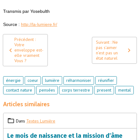
Transmis par Yosebulth
Source :
http://la-lumiere.fr/
Précédent :
Suivant : Ne
Votre
pas s’aimer
enveloppe est-
n’est pas un
elle vraiment
état naturel
Vous ?
énergie
coeur
lumière
réharmoniser
réunifier
contact nature
pensées
corps terrestre
present
mental
Articles similaires
Dans
Textes Lumière
Le mois de naissance et la mission d’âme