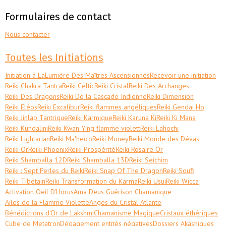
Formulaires de contact
Nous contacter
Toutes les Initiations
Initiation à LaLumière Des Maîtres Ascensionnés
Recevoir une initiation
Reiki Chakra Tantra
Reiki Celtic
Reiki Cristal
Reiki Des Archanges
Reiki Des Dragons
Reiki De la Cascade Indienne
Reiki Dimension
Reiki Eléos
Reiki Excalibur
Reiki flammes angéliques
Reiki Gendai Ho
Reiki Jinlap Tantrique
Reiki Karmique
Reiki Karuna Ki
Reiki Ki Mana
Reiki Kundalini
Reiki Kwan Ying flamme violett
Reiki Lahochi
Reiki Lightarian
Reiki Ma'heo'o
Reiki Money
Reiki Monde des Dévas
Reiki Or
Reiki Phoenix
Reiki Prospérité
Reiki Rosaire Or
Reiki Shamballa 12D
Reiki Shamballa 13D
Reiki Seichim
Reiki : Sept Perles du Reiki
Reiki Snap Of The Dragon
Reiki Soufi
Reiki Tibétain
Reiki Transformation du Karma
Reiki Usui
Reiki Wicca
Activation Oeil D'Horus
Ama Deus Guérison Chamanique
Ailes de la Flamme Violette
Anges du Cristal Atlante
Bénédictions d'Or de Lakshmi
Chamanisme Magique
Cristaux éthériques
Cube de Metatron
Dégagement entités négatives
Dossiers Akashiques