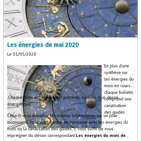
Les énergies de mai 2020
Le 01/05/2020
En plus d’une
synthèse sur
les énergies du
mois en cours,
chaque bulletin
.Chaque texte est également précédé, ou suivi, d’un dessin
comprend une
énergétique.
canalisation
des guides
Celui-ci vous transmet les mêmes informations sur un plan
inconscient. Pour vous mettre en harmonie avec les énergies du
mois ou la canalisation des guides, il vous suffit de vous
imprégner du dessin correspondant.
Les énergies du mois de