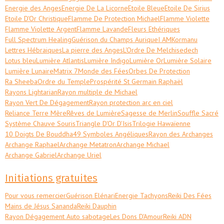
Energie des Anges
Energie De La Licorne
Etoile Bleue
Etoile De Sirius
Etoile D'Or Christique
Flamme De Protection Michael
Flamme Violette
Flamme Violette Argent
Flamme Lavande
Fleurs Ethériques
Full Spectrum Healing
Guérison du Champs Aurique
I AM
Kormanu
Lettres Hébraiques
La pierre des Anges
L'Ordre De Melchisedech
Lotus bleu
Lumière Atlantis
Lumière Indigo
Lumière Or
Lumière Solaire
Lumière Lunaire
Matrix 7
Monde des Fées
Orbes De Protection
Ra Sheeba
Ordre du Temple
Prospérité St Germain Raphaël
Rayons Lightarian
Rayon multiple de Michael
Rayon Vert De Dégagement
Rayon protection arc en ciel
Reliance Terre Mère
Rêves de Lumière
Sagesse de Merlin
Souffle Sacré
Système Chauve Souris
Triangle D'Or D'Isis
Trilogie Hawaïenne
10 Doigts De Bouddha
49 Symboles Angéliques
Rayon des Archanges
Archange Raphael
Archange Metatron
Archange Michael
Archange Gabriel
Archange Uriel
Initiations gratuites
Pour vous remercier
Guérison Elénari
Energie Tachyons
Reiki Des Fées
Mains de Jésus Sananda
Reiki Dauphin
Rayon Dégagement Auto sabotage
Les Dons D'Amour
Reiki ADN