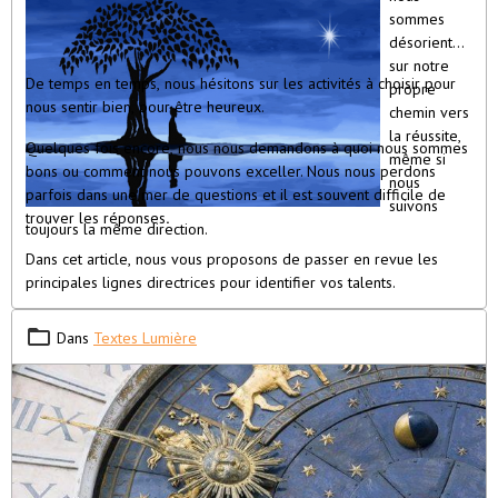
sommes
désorientés
sur notre
De temps en temps, nous hésitons sur les activités à choisir pour
propre
nous sentir bien, pour être heureux.
chemin vers
la réussite,
Quelques fois encore, nous nous demandons à quoi nous sommes
même si
bons ou comment nous pouvons exceller. Nous nous perdons
nous
parfois dans une mer de questions et il est souvent difficile de
suivons
trouver les réponses
.
toujours la même direction.
Dans cet article, nous vous proposons de passer en revue les
principales lignes directrices pour identifier vos talents.
Dans
Textes Lumière