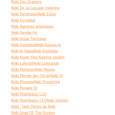
Reiki Des Dragons
Reiki De la Cascade Indienne
Reiki Dimension
Reiki Eléos
Reiki Excalibur
Reiki flammes angéliques
Reiki Gendai Ho
Reiki Jinlap Tantrique
Reiki Karmique
Reiki Karuna Ki
Reiki Ki Mana
Reiki Kundalini
Reiki Kwan Ying flamme violett
Reiki Lahochi
Reiki Lightarian
Reiki Ma'heo'o
Reiki Money
Reiki Monde des Dévas
Reiki Or
Reiki Phoenix
Reiki Prospérité
Reiki Rosaire Or
Reiki Shamballa 12D
Reiki Shamballa 13D
Reiki Seichim
Reiki : Sept Perles du Reiki
Reiki Snap Of The Dragon