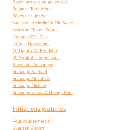
Rayon protection arc en ciel
Reliance Terre Mère
Rêves de Lumière
Sagesse de Merlin
Souffle Sacré
Système Chauve Souris
Triangle D'Or D'Isis
Trilogie Hawaïenne
10 Doigts De Bouddha
49 Symboles Angéliques
Rayon des Archanges
Archange Raphael
Archange Metatron
Archange Michael
Archange Gabriel
Archange Uriel
Initiations gratuites
Pour vous remercier
Guérison Elénari