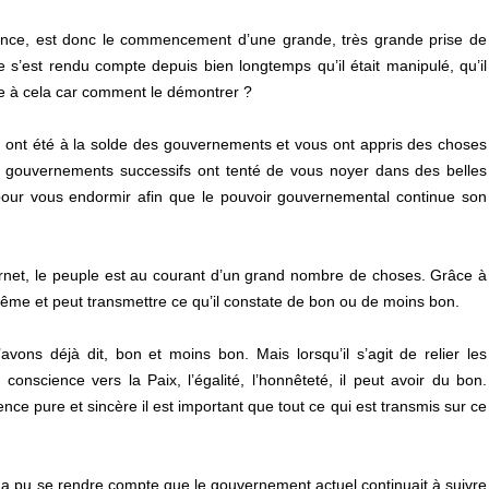
ance, est donc le commencement d’une grande, très grande prise de
e s’est rendu compte depuis bien longtemps qu’il était manipulé, qu’il
face à cela car comment le démontrer ?
x ont été à la solde des gouvernements et vous ont appris des choses
s gouvernements successifs ont tenté de vous noyer dans des belles
e pour vous endormir afin que le pouvoir gouvernemental continue son
ernet, le peuple est au courant d’un grand nombre de choses. Grâce à
ême et peut transmettre ce qu’il constate de bon ou de moins bon.
vons déjà dit, bon et moins bon. Mais lorsqu’il s’agit de relier les
nscience vers la Paix, l’égalité, l’honnêteté, il peut avoir du bon.
e pure et sincère il est important que tout ce qui est transmis sur ce
a pu se rendre compte que le gouvernement actuel continuait à suivre