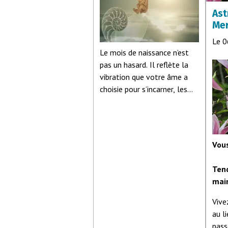
Ast
Mer
Le 
Le mois de naissance n’est
pas un hasard. Il reflète la
vibration que votre âme a
choisie pour s’incarner, les
leçons qu’elle porte, et le
rôle qu’elle joue au sein de la
lignée familiale et
collective. Chaque mois
Vou
imprime une signature
énergétique unique,
Tend
influençant la personnalité,
mai
la mission et les défis d’éveil
de l’âme stellaire. Voici un
Vive
aperçu des traits principaux
au l
associés à chaque
mois de
pass