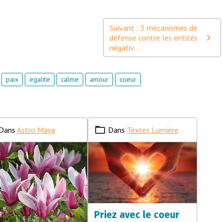
Suivant : 3 mécanismes de
défense contre les entités
négativ...
paix
egalite
calme
amour
coeur
Dans
Astro Maya
Dans
Textes Lumière
Priez avec le coeur