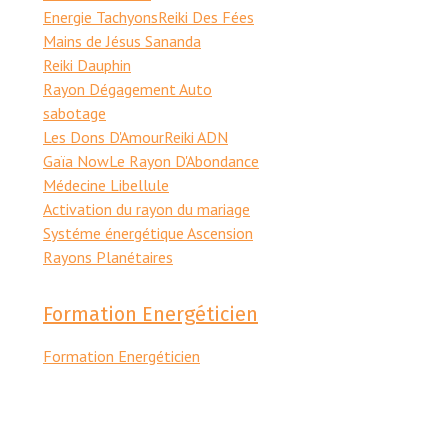
Energie Tachyons
Reiki Des Fées
Mains de Jésus Sananda
Reiki Dauphin
Rayon Dégagement Auto
sabotage
Les Dons D'Amour
Reiki ADN
Gaïa Now
Le Rayon D'Abondance
Médecine Libellule
Activation du rayon du mariage
Systéme énergétique Ascension
Rayons Planétaires
Formation Energéticien
Formation Energéticien