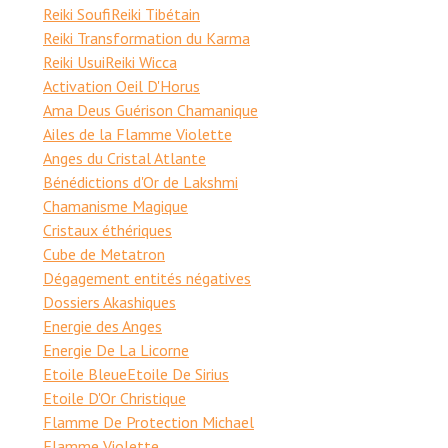
Reiki Soufi
Reiki Tibétain
Reiki Transformation du Karma
Reiki Usui
Reiki Wicca
Activation Oeil D'Horus
Ama Deus Guérison Chamanique
Ailes de la Flamme Violette
Anges du Cristal Atlante
Bénédictions d'Or de Lakshmi
Chamanisme Magique
Cristaux éthériques
Cube de Metatron
Dégagement entités négatives
Dossiers Akashiques
Energie des Anges
Energie De La Licorne
Etoile Bleue
Etoile De Sirius
Etoile D'Or Christique
Flamme De Protection Michael
Flamme Violette