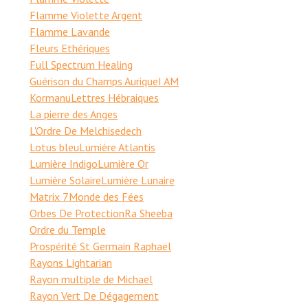
Flamme Violette Argent
Flamme Lavande
Fleurs Ethériques
Full Spectrum Healing
Guérison du Champs Aurique
I AM
Kormanu
Lettres Hébraiques
La pierre des Anges
L'Ordre De Melchisedech
Lotus bleu
Lumière Atlantis
Lumière Indigo
Lumière Or
Lumière Solaire
Lumière Lunaire
Matrix 7
Monde des Fées
Orbes De Protection
Ra Sheeba
Ordre du Temple
Prospérité St Germain Raphaël
Rayons Lightarian
Rayon multiple de Michael
Rayon Vert De Dégagement