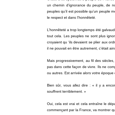
un chemin d’ignorance du peuple, de no
peuples qu’il est possible qu’un peuple mo
le respect et dans l’honnêteté.
L’honnêteté a trop longtemps été galvaud
tout cela. Les peuples ne sont plus ignora
croyaient qu ‘ils devaient se plier aux o
il ne pouvait en être autrement, c’était ain
Mais progressivement, au fil des siècle
pas dans cette façon de vivre. Ils ne co
ou autres. Est arrivée alors votre époqu
Bien sûr, vous allez dire : « il y a en
souffrent terriblement. »
Oui, cela est vrai et cela entraîne le d
commençant par la France, va montrer qu