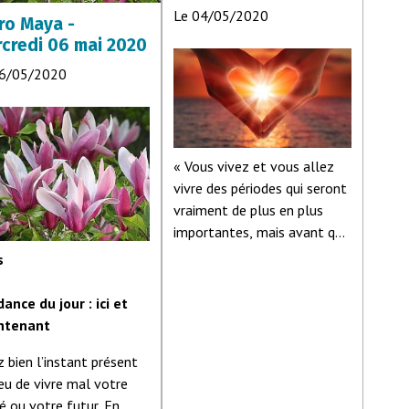
Le 04/05/2020
ro Maya -
credi 06 mai 2020
06/05/2020
« Vous vivez et vous allez
vivre des périodes qui seront
vraiment de plus en plus
importantes, mais avant que
cela ne soit nous aimerions
s
que vous priiez de plus en
plus. Prier veut dire établir le
ance du jour : ici et
contact avec les Êtres que
ntenant
vous préférez, que ce soit
z bien l’instant présent
ceux dont vous parle votre
ieu de vivre mal votre
religion, vos Frères
é ou votre futur. En
Galactiques ou vos frères de