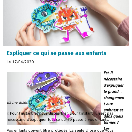
Expliquer ce qui se passe aux enfants
Le 17/04/2020
Est-il
nécessaire
d’expliquer
le grand
changemen
Ils me disent :
t aux
enfantst et
« Pour l’instant, et nous disons bien pour l’instant, il n’est pas
dans quels
nécessaire d’expliquer tout ce qui se passe à vos enfants.
termes ?
Les
Vos enfants doivent être protégés. La seule chose que vous