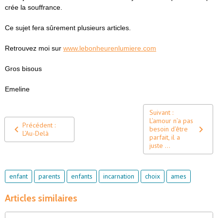
crée la souffrance.
Ce sujet fera sûrement plusieurs articles.
Retrouvez moi sur
www.lebonheurenlumiere.com
Gros bisous
Emeline
Suivant :
L’amour n’a pas
Précédent :
besoin d’être
L’Au-Delà
parfait, il a
juste ...
enfant
parents
enfants
incarnation
choix
ames
Articles similaires