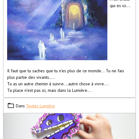
qui es ici….
Il faut que tu saches que tu n’es plus de ce monde… Tu ne fais
plus partie des vivants…..
Tu as un autre chemin à suivre….autre chose à vivre….
Ta place n’est pas ici, mais dans la Lumière.
Laisse moi vivre ma vie en paix.
En t’accrochant et en restant ici, tu te fais du mal, et tu me
Dans
Textes Lumière
perturbes.
Ce n’est pas ici ta place.
Va dans la lumière, c’est là-bas que tu seras le mieux, tu y seras
accueilli et aimé.