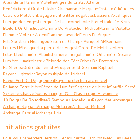
Ailes de la Flamme Violette
Anges du Cristal Atlante
Bénédictions d'Or de Lakshmi
Chamanisme Magique
Cristaux éthériques
Cube de Metatron
Dégagement entités négatives
Dossiers Akashiques
Energie des Anges
Energie De La Licorne
Etoile Bleue
Etoile De Sirius
Etoile D'Or Christique
Flamme De Protection Michael
Flamme Violette
Flamme Violette Argent
Flamme Lavande
Fleurs Ethériques
Full Spectrum Healing
Guérison du Champs Aurique
I AM
Kormanu
Lettres Hébraiques
La pierre des Anges
L'Ordre De Melchisedech
Lotus bleu
Lumière Atlantis
Lumière Indigo
Lumière Or
Lumière Solaire
Lumière Lunaire
Matrix 7
Monde des Fées
Orbes De Protection
Ra Sheeba
Ordre du Temple
Prospérité St Germain Raphaël
Rayons Lightarian
Rayon multiple de Michael
Rayon Vert De Dégagement
Rayon protection arc en ciel
Reliance Terre Mère
Rêves de Lumière
Sagesse de Merlin
Souffle Sacré
Système Chauve Souris
Triangle D'Or D'Isis
Trilogie Hawaïenne
10 Doigts De Bouddha
49 Symboles Angéliques
Rayon des Archanges
Archange Raphael
Archange Metatron
Archange Michael
Archange Gabriel
Archange Uriel
Initiations gratuites
Pour vous remercier
Guérison Elénari
Energie Tachyons
Reiki Des Fées