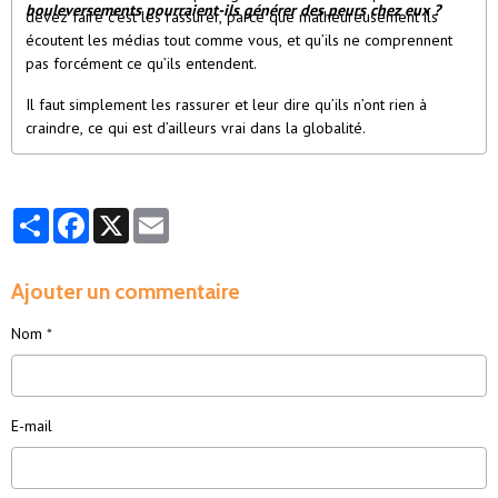
bouleversements pourraient-ils générer des peurs chez eux ?
devez faire c’est les rassurer, parce que malheureusement ils
écoutent les médias tout comme vous, et qu’ils ne comprennent
pas forcément ce qu’ils entendent.
Il faut simplement les rassurer et leur dire qu’ils n’ont rien à
craindre, ce qui est d’ailleurs vrai dans la globalité.
Partager
Facebook
X
Email
Ajouter un commentaire
Nom
E-mail