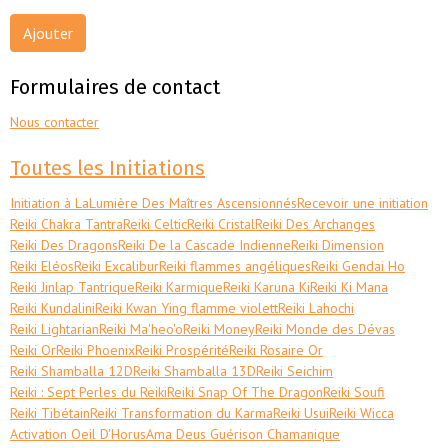
Ajouter
Formulaires de contact
Nous contacter
Toutes les Initiations
Initiation à LaLumière Des Maîtres Ascensionnés
Recevoir une initiation
Reiki Chakra Tantra
Reiki Celtic
Reiki Cristal
Reiki Des Archanges
Reiki Des Dragons
Reiki De la Cascade Indienne
Reiki Dimension
Reiki Eléos
Reiki Excalibur
Reiki flammes angéliques
Reiki Gendai Ho
Reiki Jinlap Tantrique
Reiki Karmique
Reiki Karuna Ki
Reiki Ki Mana
Reiki Kundalini
Reiki Kwan Ying flamme violett
Reiki Lahochi
Reiki Lightarian
Reiki Ma'heo'o
Reiki Money
Reiki Monde des Dévas
Reiki Or
Reiki Phoenix
Reiki Prospérité
Reiki Rosaire Or
Reiki Shamballa 12D
Reiki Shamballa 13D
Reiki Seichim
Reiki : Sept Perles du Reiki
Reiki Snap Of The Dragon
Reiki Soufi
Reiki Tibétain
Reiki Transformation du Karma
Reiki Usui
Reiki Wicca
Activation Oeil D'Horus
Ama Deus Guérison Chamanique