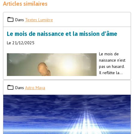
Articles similaires
Dans
Textes Lumière
Le mois de naissance et la mission d’âme
Le 21/12/2025
Le mois de
naissance n’est
pas un hasard.
Il reflète la
vibration que
votre âme a
Dans
Astro Maya
choisie pour
s’incarner, les
leçons qu’elle
porte, et le
rôle qu’elle
joue au sein de la lignée familiale et collective. Chaque mois
imprime une signature énergétique unique, influençant la