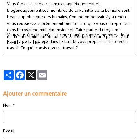
Vous êtes accordés et conçus magnétiquement et
biogénétiquement.Les membres de la Famille de la Lumière sont
beaucoup plus que des humains. Comme on pouvait s’y attendre,
vous réussissez suprêmement bien tout ce que vous entreprenez
dans le royaume multidimensionnel. Faire partie du royaume
Vous vous êtes incarnés sur cette planète comme membres de la
multidimensionnel implique nécessairement de faire partie de la
Famille de la Lumière dans le but de vous préparer à faire votre
Famille de la Lumière.
travail. En quoi consiste votre travail ?
Partager
Facebook
X
Email
Ajouter un commentaire
Nom
E-mail