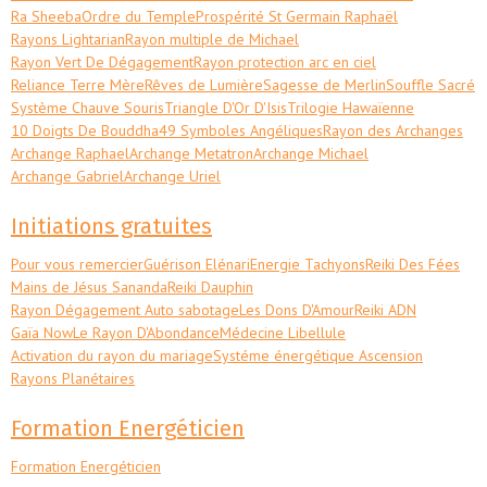
Ra Sheeba
Ordre du Temple
Prospérité St Germain Raphaël
Rayons Lightarian
Rayon multiple de Michael
Rayon Vert De Dégagement
Rayon protection arc en ciel
Reliance Terre Mère
Rêves de Lumière
Sagesse de Merlin
Souffle Sacré
Système Chauve Souris
Triangle D'Or D'Isis
Trilogie Hawaïenne
10 Doigts De Bouddha
49 Symboles Angéliques
Rayon des Archanges
Archange Raphael
Archange Metatron
Archange Michael
Archange Gabriel
Archange Uriel
Initiations gratuites
Pour vous remercier
Guérison Elénari
Energie Tachyons
Reiki Des Fées
Mains de Jésus Sananda
Reiki Dauphin
Rayon Dégagement Auto sabotage
Les Dons D'Amour
Reiki ADN
Gaïa Now
Le Rayon D'Abondance
Médecine Libellule
Activation du rayon du mariage
Systéme énergétique Ascension
Rayons Planétaires
Formation Energéticien
Formation Energéticien