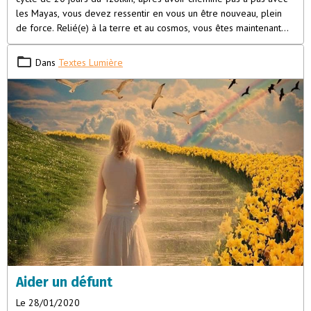
les Mayas, vous devez ressentir en vous un être nouveau, plein
de force. Relié(e) à la terre et au cosmos, vous êtes maintenant
apte à développer vos capacités et à mettre en valeur vos dons.
Le monde est à votre portée car vous êtes connecté(e) à la
Dans
Textes Lumière
source, vos vibrations se sont élevées. Vous contrôlez désormais
votre vie.
Aider un défunt
Le 28/01/2020