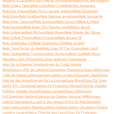
Initiation à LaLumière Des Maîtres Ascensionnés
Recevoir une initiation
Reiki Chakra Tantra
Reiki Celtic
Reiki Cristal
Reiki Des Archanges
Reiki Des Dragons
Reiki De la Cascade Indienne
Reiki Dimension
Reiki Eléos
Reiki Excalibur
Reiki flammes angéliques
Reiki Gendai Ho
Reiki Jinlap Tantrique
Reiki Karmique
Reiki Karuna Ki
Reiki Ki Mana
Reiki Kundalini
Reiki Kwan Ying flamme violett
Reiki Lahochi
Reiki Lightarian
Reiki Ma'heo'o
Reiki Money
Reiki Monde des Dévas
Reiki Or
Reiki Phoenix
Reiki Prospérité
Reiki Rosaire Or
Reiki Shamballa 12D
Reiki Shamballa 13D
Reiki Seichim
Reiki : Sept Perles du Reiki
Reiki Snap Of The Dragon
Reiki Soufi
Reiki Tibétain
Reiki Transformation du Karma
Reiki Usui
Reiki Wicca
Activation Oeil D'Horus
Ama Deus Guérison Chamanique
Ailes de la Flamme Violette
Anges du Cristal Atlante
Bénédictions d'Or de Lakshmi
Chamanisme Magique
Cristaux éthériques
Cube de Metatron
Dégagement entités négatives
Dossiers Akashiques
Energie des Anges
Energie De La Licorne
Etoile Bleue
Etoile De Sirius
Etoile D'Or Christique
Flamme De Protection Michael
Flamme Violette
Flamme Violette Argent
Flamme Lavande
Fleurs Ethériques
Full Spectrum Healing
Guérison du Champs Aurique
I AM
Kormanu
Lettres Hébraiques
La pierre des Anges
L'Ordre De Melchisedech
Lotus bleu
Lumière Atlantis
Lumière Indigo
Lumière Or
Lumière Solaire
Lumière Lunaire
Matrix 7
Monde des Fées
Orbes De Protection