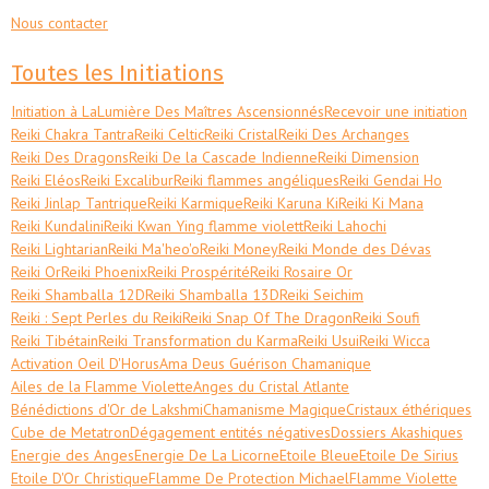
Nous contacter
Toutes les Initiations
Initiation à LaLumière Des Maîtres Ascensionnés
Recevoir une initiation
Reiki Chakra Tantra
Reiki Celtic
Reiki Cristal
Reiki Des Archanges
Reiki Des Dragons
Reiki De la Cascade Indienne
Reiki Dimension
Reiki Eléos
Reiki Excalibur
Reiki flammes angéliques
Reiki Gendai Ho
Reiki Jinlap Tantrique
Reiki Karmique
Reiki Karuna Ki
Reiki Ki Mana
Reiki Kundalini
Reiki Kwan Ying flamme violett
Reiki Lahochi
Reiki Lightarian
Reiki Ma'heo'o
Reiki Money
Reiki Monde des Dévas
Reiki Or
Reiki Phoenix
Reiki Prospérité
Reiki Rosaire Or
Reiki Shamballa 12D
Reiki Shamballa 13D
Reiki Seichim
Reiki : Sept Perles du Reiki
Reiki Snap Of The Dragon
Reiki Soufi
Reiki Tibétain
Reiki Transformation du Karma
Reiki Usui
Reiki Wicca
Activation Oeil D'Horus
Ama Deus Guérison Chamanique
Ailes de la Flamme Violette
Anges du Cristal Atlante
Bénédictions d'Or de Lakshmi
Chamanisme Magique
Cristaux éthériques
Cube de Metatron
Dégagement entités négatives
Dossiers Akashiques
Energie des Anges
Energie De La Licorne
Etoile Bleue
Etoile De Sirius
Etoile D'Or Christique
Flamme De Protection Michael
Flamme Violette