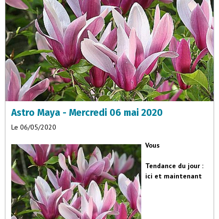
imprime une signature énergétique unique, influençant la
personnalité, la mission et les défis d’éveil de l’âme stellaire. Voici
un aperçu des traits principaux associés à chaque
mois de
naissance pour les semences d’étoiles
: Janvier : Âmes anciennes,
ambitieuses et indépendantes, souvent revenues pour achever un
travail inachevé de vies passées. Elles apportent une sagesse
profonde, challengent les parents à grandir spirituellement, et
incarnent une énergie d’ancrage et de vision à long terme pour
l’ascension collective.Février : Visionnaires libres et empathiques,
elles brisent les schémas familiaux rigides,
Astro Maya - Mercredi 06 mai 2020
Le 06/05/2020
Vous
Tendance du jour :
ici et maintenant