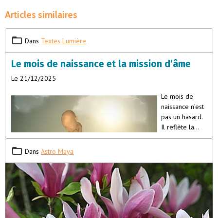
Articles similaires
Dans
Textes Lumière
Le mois de naissance et la mission d’âme
Le 21/12/2025
Le mois de
naissance n’est
pas un hasard.
Il reflète la
vibration que
votre âme a
Dans
Astro Maya
choisie pour
s’incarner, les
leçons qu’elle
porte, et le
rôle qu’elle
joue au sein de la lignée familiale et collective. Chaque mois