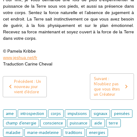
puissance de la Terre sous vos pieds, et aussi sa présence dans
votre corps. Sentez la force naturelle et l’absence de jugement à
cet endroit. La Terre sait instinctivement ce que vous avez besoin
de guérir, à la fois physiquement et sur le plan émotionnel.
Recevez sa force maintenant et soyez ouvert à la force de la Terre
dans votre corps.
© Pamela Kribbe
www.jeshua.net/fr
Traduction Carine Cheval
Suivant :
Précédent : Un
N’oubliez pas
nouveau jour
que vous êtes
vient d’éclore
un Créateur
ame
introspection
corps
impulsions
signaux
pensées
champ d'energie
conscience
puissance
aide
terre
maladie
marie-madeleine
traditions
energies