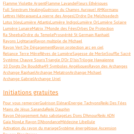
Flamme Violette Argent
Flamme Lavande
Fleurs Ethériques
Full Spectrum Healing
Guérison du Champs Aurique
I AM
Kormanu
Lettres Hébraiques
La pierre des Anges
L'Ordre De Melchisedech
Lotus bleu
Lumière Atlantis
Lumière Indigo
Lumière Or
Lumière Solaire
Lumière Lunaire
Matrix 7
Monde des Fées
Orbes De Protection
Ra Sheeba
Ordre du Temple
Prospérité St Germain Raphaël
Rayons Lightarian
Rayon multiple de Michael
Rayon Vert De Dégagement
Rayon protection arc en ciel
Reliance Terre Mère
Rêves de Lumière
Sagesse de Merlin
Souffle Sacré
Système Chauve Souris
Triangle D'Or D'Isis
Trilogie Hawaïenne
10 Doigts De Bouddha
49 Symboles Angéliques
Rayon des Archanges
Archange Raphael
Archange Metatron
Archange Michael
Archange Gabriel
Archange Uriel
Initiations gratuites
Pour vous remercier
Guérison Elénari
Energie Tachyons
Reiki Des Fées
Mains de Jésus Sananda
Reiki Dauphin
Rayon Dégagement Auto sabotage
Les Dons D'Amour
Reiki ADN
Gaïa Now
Le Rayon D'Abondance
Médecine Libellule
Activation du rayon du mariage
Systéme énergétique Ascension