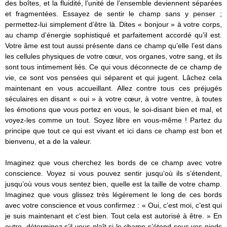
des boîtes, et la fluidité, l’unité de l’ensemble deviennent séparées
et fragmentées. Essayez de sentir le champ sans y penser ;
permettez-lui simplement d’être là. Dites « bonjour » à votre corps,
au champ d’énergie sophistiqué et parfaitement accordé qu’il est.
Votre âme est tout aussi présente dans ce champ qu’elle l’est dans
les cellules physiques de votre cœur, vos organes, votre sang, et ils
sont tous intimement liés. Ce qui vous déconnecte de ce champ de
vie, ce sont vos pensées qui séparent et qui jugent. Lâchez cela
maintenant en vous accueillant. Allez contre tous ces préjugés
séculaires en disant « oui » à votre cœur, à votre ventre, à toutes
les émotions que vous portez en vous, le soi-disant bien et mal, et
voyez-les comme un tout. Soyez libre en vous-même ! Partez du
principe que tout ce qui est vivant et ici dans ce champ est bon et
bienvenu, et a de la valeur.
Imaginez que vous cherchez les bords de ce champ avec votre
conscience. Voyez si vous pouvez sentir jusqu’où ils s’étendent,
jusqu’où vous vous sentez bien, quelle est la taille de votre champ.
Imaginez que vous glissez très légèrement le long de ces bords
avec votre conscience et vous confirmez : « Oui, c’est moi, c’est qui
je suis maintenant et c’est bien. Tout cela est autorisé à être. » En
outre, déterminez s’il vous plaît si le champ s’étend sous vos pieds