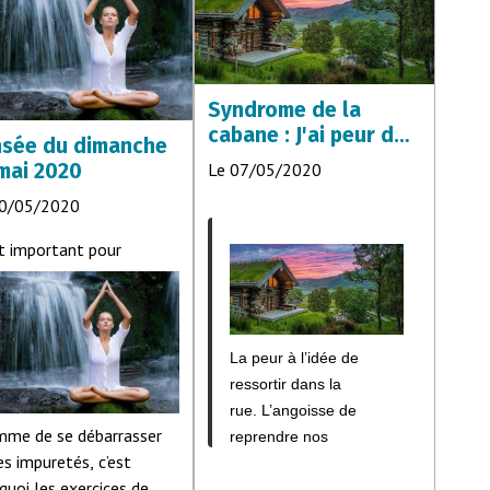
Syndrome de la
cabane : J'ai peur de
sée du dimanche
sortir après le
mai 2020
Le 07/05/2020
déconfinement
10/05/2020
st important pour
La peur à l’idée de
ressortir dans la
rue. L’angoisse de
mme de se débarrasser
reprendre nos
es impuretés, c’est
obligations au-delà du
quoi les exercices de
foyer. Sentir qu’à la