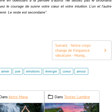
ivre en obéissant à la pensée d’autrui. Ne laissez pas le brouhaha
Ayez le courage de suivre votre cœur et votre intuition. L’un et l’autre
nir. Le reste est secondaire”.
Suivant : Notre corps
change de fréquence
vibratoire - Moniq...
aimer
joie
emotions
énergie
coeur
amour
Dans
Astro Maya
Dans
Textes Lumière