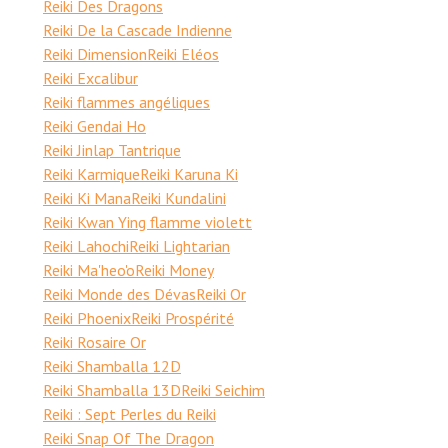
Reiki Des Dragons
Reiki De la Cascade Indienne
Reiki Dimension
Reiki Eléos
Reiki Excalibur
Reiki flammes angéliques
Reiki Gendai Ho
Reiki Jinlap Tantrique
Reiki Karmique
Reiki Karuna Ki
Reiki Ki Mana
Reiki Kundalini
Reiki Kwan Ying flamme violett
Reiki Lahochi
Reiki Lightarian
Reiki Ma'heo'o
Reiki Money
Reiki Monde des Dévas
Reiki Or
Reiki Phoenix
Reiki Prospérité
Reiki Rosaire Or
Reiki Shamballa 12D
Reiki Shamballa 13D
Reiki Seichim
Reiki : Sept Perles du Reiki
Reiki Snap Of The Dragon