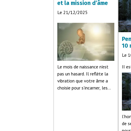
et la mission d’âme
Le 21/12/2025
Pen
10 
Le 
I
I e
Le mois de naissance n’est
pas un hasard. Il reflète la
vibration que votre âme a
choisie pour s’incarner, les
leçons qu’elle porte, et le
rôle qu’elle joue au sein de la
lignée familiale et
collective. Chaque mois
l’ho
imprime une signature
de s
énergétique unique,
pour