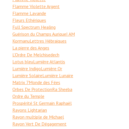
Flamme Violette Argent
Flamme Lavande
Fleurs Ethériques
Full Spectrum Healing
Guérison du Champs Aurique
I AM
Kormanu
Lettres Hébraiques
La pierre des Anges
L'Ordre De Melchisedech
Lotus bleu
Lumière Atlantis
Lumière Indigo
Lumière Or
Lumière Solaire
Lumière Lunaire
Matrix 7
Monde des Fées
Orbes De Protection
Ra Sheeba
Ordre du Temple
Prospérité St Germain Raphaël
Rayons Lightarian
Rayon multiple de Michael
Rayon Vert De Dégagement