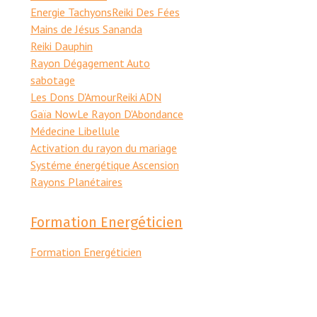
Energie Tachyons
Reiki Des Fées
Mains de Jésus Sananda
Reiki Dauphin
Rayon Dégagement Auto
sabotage
Les Dons D'Amour
Reiki ADN
Gaïa Now
Le Rayon D'Abondance
Médecine Libellule
Activation du rayon du mariage
Systéme énergétique Ascension
Rayons Planétaires
Formation Energéticien
Formation Energéticien