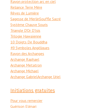
Rayon protection arc en ciel
Reliance Terre Mère
Rêves de Lumière
Sagesse de Merlin
Souffle Sacré
Système Chauve Souris
Triangle D'Or D'Isis
Trilogie Hawaïenne
10 Doigts De Bouddha
49 Symboles Angéliques
Rayon des Archanges
Archange Raphael
Archange Metatron
Archange Michael
Archange Gabriel
Archange Uriel
Initiations gratuites
Pour vous remercier
Guérison Elénari