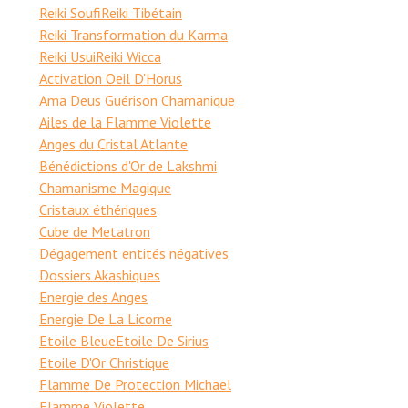
Reiki Soufi
Reiki Tibétain
Reiki Transformation du Karma
Reiki Usui
Reiki Wicca
Activation Oeil D'Horus
Ama Deus Guérison Chamanique
Ailes de la Flamme Violette
Anges du Cristal Atlante
Bénédictions d'Or de Lakshmi
Chamanisme Magique
Cristaux éthériques
Cube de Metatron
Dégagement entités négatives
Dossiers Akashiques
Energie des Anges
Energie De La Licorne
Etoile Bleue
Etoile De Sirius
Etoile D'Or Christique
Flamme De Protection Michael
Flamme Violette