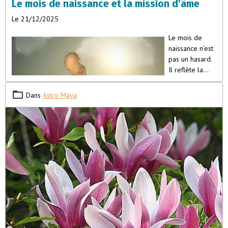
Le mois de naissance et la mission d’âme
Le 21/12/2025
Le mois de
naissance n’est
pas un hasard.
Il reflète la
vibration que
votre âme a
Dans
Astro Maya
choisie pour
s’incarner, les
leçons qu’elle
porte, et le
rôle qu’elle
joue au sein de la lignée familiale et collective. Chaque mois
imprime une signature énergétique unique, influençant la
personnalité, la mission et les défis d’éveil de l’âme stellaire. Voici
un aperçu des traits principaux associés à chaque
mois de
naissance pour les semences d’étoiles
: Janvier : Âmes anciennes,
ambitieuses et indépendantes, souvent revenues pour achever un
travail inachevé de vies passées. Elles apportent une sagesse