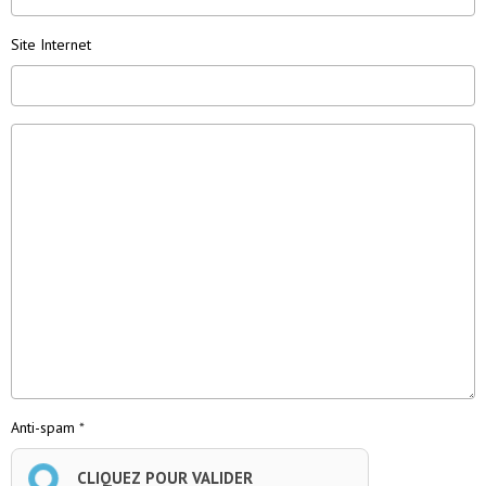
première prière par rapport à vous-même ; sachez que tout ce
que vous leur demanderez sera entendu,
car la prière venant du
Site Internet
cœur est toujours entendue
. Vous aurez de l’aide par rapport à
ce que vous aurez demandé.
Anti-spam
CLIQUEZ POUR VALIDER