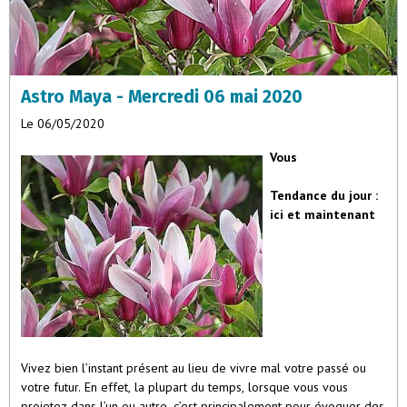
profonde, challengent les parents à grandir spirituellement, et
incarnent une énergie d’ancrage et de vision à long terme pour
l’ascension collective.Février : Visionnaires libres et empathiques,
elles brisent les schémas familiaux rigides,
Astro Maya - Mercredi 06 mai 2020
Le 06/05/2020
Vous
Tendance du jour :
ici et maintenant
Vivez bien l’instant présent au lieu de vivre mal votre passé ou
votre futur. En effet, la plupart du temps, lorsque vous vous
projetez dans l’un ou autre, c’est principalement pour évoquer des