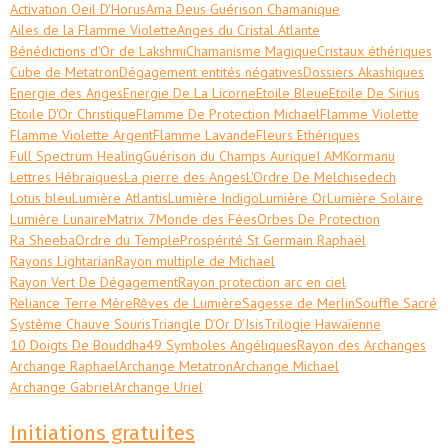
Activation Oeil D'Horus
Ama Deus Guérison Chamanique
Ailes de la Flamme Violette
Anges du Cristal Atlante
Bénédictions d'Or de Lakshmi
Chamanisme Magique
Cristaux éthériques
Cube de Metatron
Dégagement entités négatives
Dossiers Akashiques
Energie des Anges
Energie De La Licorne
Etoile Bleue
Etoile De Sirius
Etoile D'Or Christique
Flamme De Protection Michael
Flamme Violette
Flamme Violette Argent
Flamme Lavande
Fleurs Ethériques
Full Spectrum Healing
Guérison du Champs Aurique
I AM
Kormanu
Lettres Hébraiques
La pierre des Anges
L'Ordre De Melchisedech
Lotus bleu
Lumière Atlantis
Lumière Indigo
Lumière Or
Lumière Solaire
Lumière Lunaire
Matrix 7
Monde des Fées
Orbes De Protection
Ra Sheeba
Ordre du Temple
Prospérité St Germain Raphaël
Rayons Lightarian
Rayon multiple de Michael
Rayon Vert De Dégagement
Rayon protection arc en ciel
Reliance Terre Mère
Rêves de Lumière
Sagesse de Merlin
Souffle Sacré
Système Chauve Souris
Triangle D'Or D'Isis
Trilogie Hawaïenne
10 Doigts De Bouddha
49 Symboles Angéliques
Rayon des Archanges
Archange Raphael
Archange Metatron
Archange Michael
Archange Gabriel
Archange Uriel
Initiations gratuites