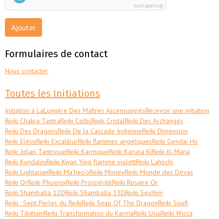
IconCaptcha ©
Ajouter
Formulaires de contact
Nous contacter
Toutes les Initiations
Initiation à LaLumière Des Maîtres Ascensionnés
Recevoir une initiation
Reiki Chakra Tantra
Reiki Celtic
Reiki Cristal
Reiki Des Archanges
Reiki Des Dragons
Reiki De la Cascade Indienne
Reiki Dimension
Reiki Eléos
Reiki Excalibur
Reiki flammes angéliques
Reiki Gendai Ho
Reiki Jinlap Tantrique
Reiki Karmique
Reiki Karuna Ki
Reiki Ki Mana
Reiki Kundalini
Reiki Kwan Ying flamme violett
Reiki Lahochi
Reiki Lightarian
Reiki Ma'heo'o
Reiki Money
Reiki Monde des Dévas
Reiki Or
Reiki Phoenix
Reiki Prospérité
Reiki Rosaire Or
Reiki Shamballa 12D
Reiki Shamballa 13D
Reiki Seichim
Reiki : Sept Perles du Reiki
Reiki Snap Of The Dragon
Reiki Soufi
Reiki Tibétain
Reiki Transformation du Karma
Reiki Usui
Reiki Wicca