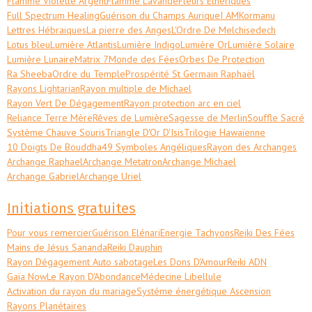
Flamme Violette Argent
Flamme Lavande
Fleurs Ethériques
Full Spectrum Healing
Guérison du Champs Aurique
I AM
Kormanu
Lettres Hébraiques
La pierre des Anges
L'Ordre De Melchisedech
Lotus bleu
Lumière Atlantis
Lumière Indigo
Lumière Or
Lumière Solaire
Lumière Lunaire
Matrix 7
Monde des Fées
Orbes De Protection
Ra Sheeba
Ordre du Temple
Prospérité St Germain Raphaël
Rayons Lightarian
Rayon multiple de Michael
Rayon Vert De Dégagement
Rayon protection arc en ciel
Reliance Terre Mère
Rêves de Lumière
Sagesse de Merlin
Souffle Sacré
Système Chauve Souris
Triangle D'Or D'Isis
Trilogie Hawaïenne
10 Doigts De Bouddha
49 Symboles Angéliques
Rayon des Archanges
Archange Raphael
Archange Metatron
Archange Michael
Archange Gabriel
Archange Uriel
Initiations gratuites
Pour vous remercier
Guérison Elénari
Energie Tachyons
Reiki Des Fées
Mains de Jésus Sananda
Reiki Dauphin
Rayon Dégagement Auto sabotage
Les Dons D'Amour
Reiki ADN
Gaïa Now
Le Rayon D'Abondance
Médecine Libellule
Activation du rayon du mariage
Systéme énergétique Ascension
Rayons Planétaires