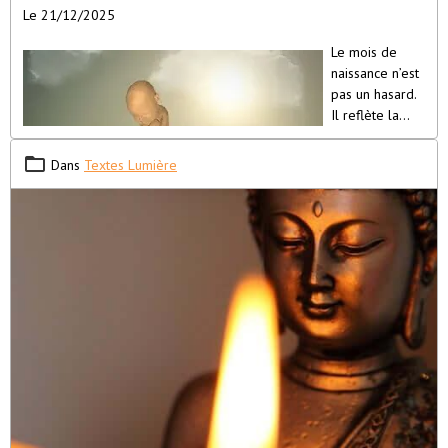
Le 21/12/2025
Le mois de
naissance n’est
pas un hasard.
Il reflète la
vibration que
votre âme a
Dans
Textes Lumière
choisie pour
s’incarner, les
leçons qu’elle
porte, et le
rôle qu’elle
joue au sein de la lignée familiale et collective. Chaque mois
imprime une signature énergétique unique, influençant la
personnalité, la mission et les défis d’éveil de l’âme stellaire. Voici
un aperçu des traits principaux associés à chaque
mois de
naissance pour les semences d’étoiles
: Janvier : Âmes anciennes,
ambitieuses et indépendantes, souvent revenues pour achever un
travail inachevé de vies passées. Elles apportent une sagesse
profonde, challengent les parents à grandir spirituellement, et