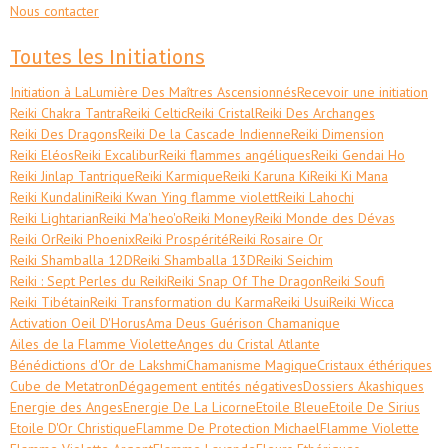
Nous contacter
Toutes les Initiations
Initiation à LaLumière Des Maîtres Ascensionnés
Recevoir une initiation
Reiki Chakra Tantra
Reiki Celtic
Reiki Cristal
Reiki Des Archanges
Reiki Des Dragons
Reiki De la Cascade Indienne
Reiki Dimension
Reiki Eléos
Reiki Excalibur
Reiki flammes angéliques
Reiki Gendai Ho
Reiki Jinlap Tantrique
Reiki Karmique
Reiki Karuna Ki
Reiki Ki Mana
Reiki Kundalini
Reiki Kwan Ying flamme violett
Reiki Lahochi
Reiki Lightarian
Reiki Ma'heo'o
Reiki Money
Reiki Monde des Dévas
Reiki Or
Reiki Phoenix
Reiki Prospérité
Reiki Rosaire Or
Reiki Shamballa 12D
Reiki Shamballa 13D
Reiki Seichim
Reiki : Sept Perles du Reiki
Reiki Snap Of The Dragon
Reiki Soufi
Reiki Tibétain
Reiki Transformation du Karma
Reiki Usui
Reiki Wicca
Activation Oeil D'Horus
Ama Deus Guérison Chamanique
Ailes de la Flamme Violette
Anges du Cristal Atlante
Bénédictions d'Or de Lakshmi
Chamanisme Magique
Cristaux éthériques
Cube de Metatron
Dégagement entités négatives
Dossiers Akashiques
Energie des Anges
Energie De La Licorne
Etoile Bleue
Etoile De Sirius
Etoile D'Or Christique
Flamme De Protection Michael
Flamme Violette