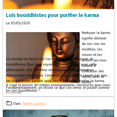
incarnent une énergie d’ancrage et de vision à long terme pour
l’ascension collective.Février : Visionnaires libres et empathiques,
elles brisent les schémas familiaux rigides,
Lois bouddhistes pour purifier le karma
Le 05/05/2020
Nettoyer le karma
signifie éliminer
de nos vies les
modèles, les
visions et les
Le concept de karma est l’un des plus beaux aspects du
actions qui nous
bouddhisme. Que nous soyons d’accord ou non avec cette
incitent à
philosophie, elle constitue certainement une orientation
contracter des
intéressante dans la vie. Certaines personnes ne savent pas que
dettes avec le
les bouddhistes parlent aussi des moyens de purifier le karma.
destin.
Il s’agit là encore de nobles enseignements. Découvrez avec nous
Fondamentalement, on récole ce que l’on sème, le positif comme
les lois bouddhistes !
le négatif.
Dans
Textes Lumière