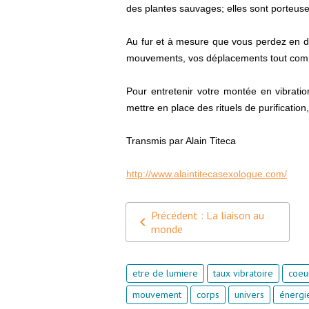
des plantes sauvages; elles sont porteuse
Au fur et à mesure que vous perdez en de
mouvements, vos déplacements tout comm
Pour entretenir votre montée en vibrati
mettre en place des rituels de purificatio
Transmis par Alain Titeca
http://www.alaintitecasexologue.com/
Précédent : La liaison au
monde
etre de lumiere
taux vibratoire
coeu
mouvement
corps
univers
énergi