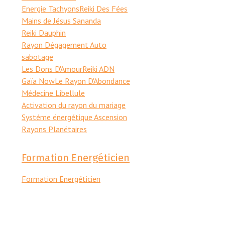
Energie Tachyons
Reiki Des Fées
Mains de Jésus Sananda
Reiki Dauphin
Rayon Dégagement Auto
sabotage
Les Dons D'Amour
Reiki ADN
Gaïa Now
Le Rayon D'Abondance
Médecine Libellule
Activation du rayon du mariage
Systéme énergétique Ascension
Rayons Planétaires
Formation Energéticien
Formation Energéticien