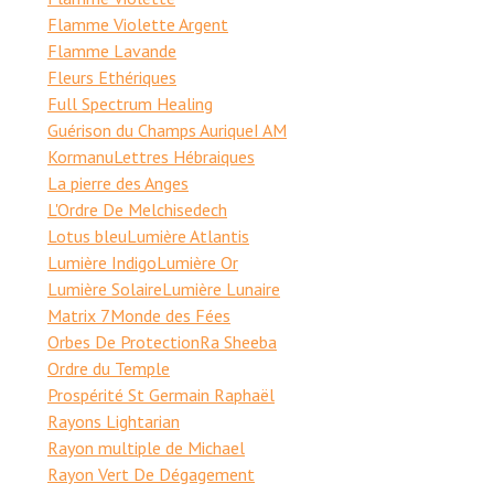
Flamme Violette Argent
Flamme Lavande
Fleurs Ethériques
Full Spectrum Healing
Guérison du Champs Aurique
I AM
Kormanu
Lettres Hébraiques
La pierre des Anges
L'Ordre De Melchisedech
Lotus bleu
Lumière Atlantis
Lumière Indigo
Lumière Or
Lumière Solaire
Lumière Lunaire
Matrix 7
Monde des Fées
Orbes De Protection
Ra Sheeba
Ordre du Temple
Prospérité St Germain Raphaël
Rayons Lightarian
Rayon multiple de Michael
Rayon Vert De Dégagement