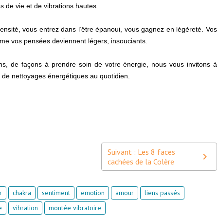
s de vie et de vibrations hautes.
nsité, vous entrez dans l’être épanoui, vous gagnez en légèreté. Vos
e vos pensées deviennent légers, insouciants.
ons, de façons à prendre soin de votre énergie, nous vous invitons à
n, de nettoyages énergétiques au quotidien.
Suivant : Les 8 faces
cachées de la Colère
r
chakra
sentiment
emotion
amour
liens passés
e
vibration
montée vibratoire