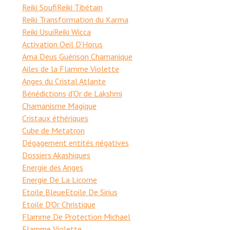
Reiki Soufi
Reiki Tibétain
Reiki Transformation du Karma
Reiki Usui
Reiki Wicca
Activation Oeil D'Horus
Ama Deus Guérison Chamanique
Ailes de la Flamme Violette
Anges du Cristal Atlante
Bénédictions d'Or de Lakshmi
Chamanisme Magique
Cristaux éthériques
Cube de Metatron
Dégagement entités négatives
Dossiers Akashiques
Energie des Anges
Energie De La Licorne
Etoile Bleue
Etoile De Sirius
Etoile D'Or Christique
Flamme De Protection Michael
Flamme Violette