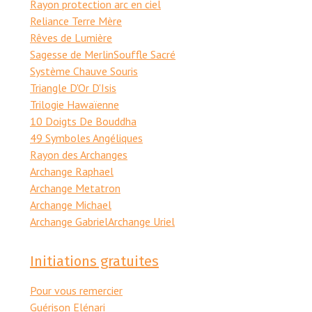
Rayon protection arc en ciel
Reliance Terre Mère
Rêves de Lumière
Sagesse de Merlin
Souffle Sacré
Système Chauve Souris
Triangle D'Or D'Isis
Trilogie Hawaïenne
10 Doigts De Bouddha
49 Symboles Angéliques
Rayon des Archanges
Archange Raphael
Archange Metatron
Archange Michael
Archange Gabriel
Archange Uriel
Initiations gratuites
Pour vous remercier
Guérison Elénari