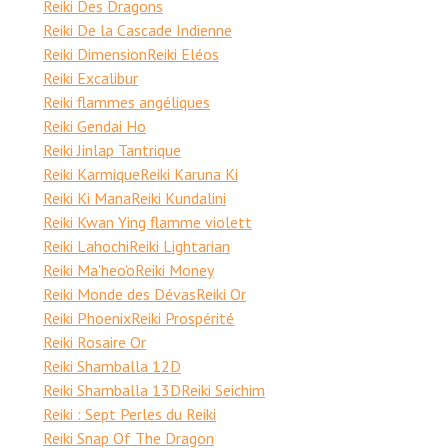
Reiki Des Dragons
Reiki De la Cascade Indienne
Reiki Dimension
Reiki Eléos
Reiki Excalibur
Reiki flammes angéliques
Reiki Gendai Ho
Reiki Jinlap Tantrique
Reiki Karmique
Reiki Karuna Ki
Reiki Ki Mana
Reiki Kundalini
Reiki Kwan Ying flamme violett
Reiki Lahochi
Reiki Lightarian
Reiki Ma'heo'o
Reiki Money
Reiki Monde des Dévas
Reiki Or
Reiki Phoenix
Reiki Prospérité
Reiki Rosaire Or
Reiki Shamballa 12D
Reiki Shamballa 13D
Reiki Seichim
Reiki : Sept Perles du Reiki
Reiki Snap Of The Dragon