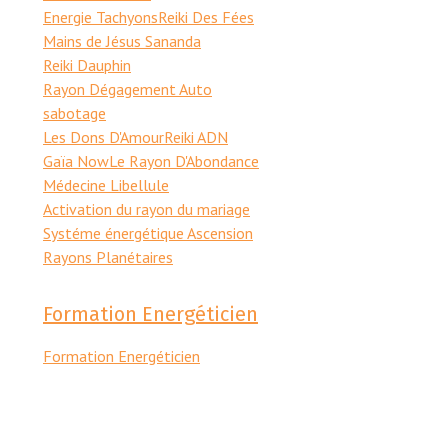
Energie Tachyons
Reiki Des Fées
Mains de Jésus Sananda
Reiki Dauphin
Rayon Dégagement Auto
sabotage
Les Dons D'Amour
Reiki ADN
Gaïa Now
Le Rayon D'Abondance
Médecine Libellule
Activation du rayon du mariage
Systéme énergétique Ascension
Rayons Planétaires
Formation Energéticien
Formation Energéticien