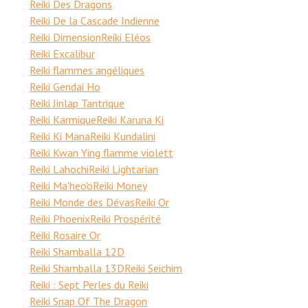
Reiki Des Dragons
Reiki De la Cascade Indienne
Reiki Dimension
Reiki Eléos
Reiki Excalibur
Reiki flammes angéliques
Reiki Gendai Ho
Reiki Jinlap Tantrique
Reiki Karmique
Reiki Karuna Ki
Reiki Ki Mana
Reiki Kundalini
Reiki Kwan Ying flamme violett
Reiki Lahochi
Reiki Lightarian
Reiki Ma'heo'o
Reiki Money
Reiki Monde des Dévas
Reiki Or
Reiki Phoenix
Reiki Prospérité
Reiki Rosaire Or
Reiki Shamballa 12D
Reiki Shamballa 13D
Reiki Seichim
Reiki : Sept Perles du Reiki
Reiki Snap Of The Dragon