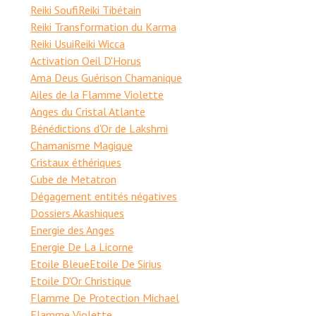
Reiki Soufi
Reiki Tibétain
Reiki Transformation du Karma
Reiki Usui
Reiki Wicca
Activation Oeil D'Horus
Ama Deus Guérison Chamanique
Ailes de la Flamme Violette
Anges du Cristal Atlante
Bénédictions d'Or de Lakshmi
Chamanisme Magique
Cristaux éthériques
Cube de Metatron
Dégagement entités négatives
Dossiers Akashiques
Energie des Anges
Energie De La Licorne
Etoile Bleue
Etoile De Sirius
Etoile D'Or Christique
Flamme De Protection Michael
Flamme Violette