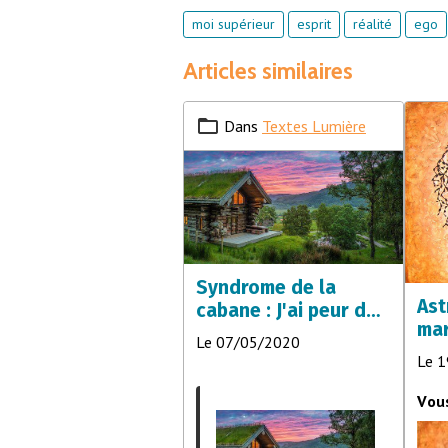
moi supérieur
esprit
réalité
ego
Articles similaires
Dans
Textes Lumière
Syndrome de la
Ast
cabane : J'ai peur de
mar
sortir après le
Le 07/05/2020
déconfinement
Le 
V
ou