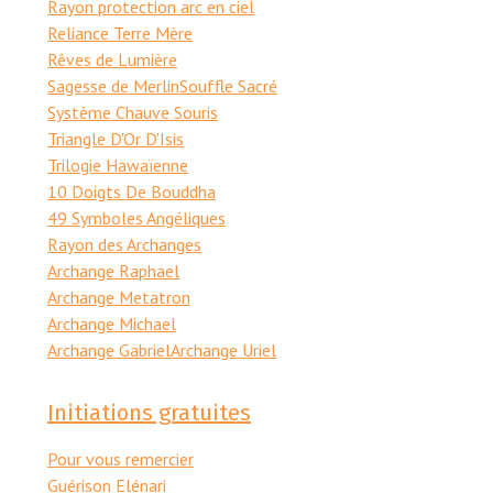
Rayon protection arc en ciel
Reliance Terre Mère
Rêves de Lumière
Sagesse de Merlin
Souffle Sacré
Système Chauve Souris
Triangle D'Or D'Isis
Trilogie Hawaïenne
10 Doigts De Bouddha
49 Symboles Angéliques
Rayon des Archanges
Archange Raphael
Archange Metatron
Archange Michael
Archange Gabriel
Archange Uriel
Initiations gratuites
Pour vous remercier
Guérison Elénari