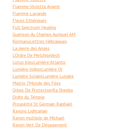
Flamme Violette Argent
Flamme Lavande
Fleurs Ethériques
Full Spectrum Healing
Guérison du Champs Aurique
I AM
Kormanu
Lettres Hébraiques
La pierre des Anges
L'Ordre De Melchisedech
Lotus bleu
Lumière Atlantis
Lumière Indigo
Lumière Or
Lumière Solaire
Lumière Lunaire
Matrix 7
Monde des Fées
Orbes De Protection
Ra Sheeba
Ordre du Temple
Prospérité St Germain Raphaël
Rayons Lightarian
Rayon multiple de Michael
Rayon Vert De Dégagement