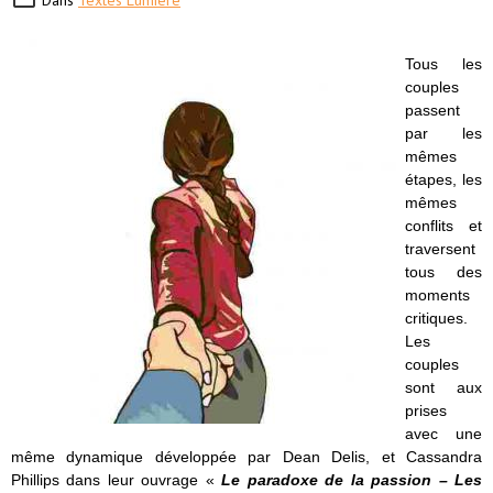
Dans
Textes Lumière
Tous les
couples
passent
par les
mêmes
étapes, les
mêmes
conflits et
traversent
tous des
moments
critiques.
Les
couples
sont aux
prises
avec une
même dynamique développée par Dean Delis, et Cassandra
Phillips dans leur ouvrage «
Le paradoxe de la passion – Les