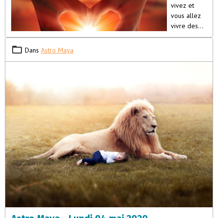
vivez et
vous allez
vivre des
périodes
qui seront
Dans
Astro Maya
vraiment de
plus en plus
importantes,
mais avant
que cela ne soit nous aimerions que vous priiez de plus en plus.
Prier veut dire établir le contact avec les Êtres que vous préférez,
que ce soit ceux dont vous parle votre religion, vos Frères
Galactiques ou vos frères de Lumière. Il faut que vous puissiez
communiquer avec eux le plus souvent possible et leur parler.
Priez, demandez ce que vous pensez être le meilleur pour vous-
même et demandez également d’être libéré des petits coins
d’ombre que vous savez être encore en vous.C’est déjà une
première prière par rapport à vous-même ; sachez que tout ce
que vous leur demanderez sera entendu,
car la prière venant du
cœur est toujours entendue
. Vous aurez de l’aide par rapport à
ce que vous aurez demandé.