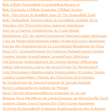
Reiki Or
Reiki Phoenix
Reiki Prospérité
Reiki Rosaire Or
Reiki Shamballa 12D
Reiki Shamballa 13D
Reiki Seichim
Reiki : Sept Perles du Reiki
Reiki Snap Of The Dragon
Reiki Soufi
Reiki Tibétain
Reiki Transformation du Karma
Reiki Usui
Reiki Wicca
Activation Oeil D'Horus
Ama Deus Guérison Chamanique
Ailes de la Flamme Violette
Anges du Cristal Atlante
Bénédictions d'Or de Lakshmi
Chamanisme Magique
Cristaux éthériques
Cube de Metatron
Dégagement entités négatives
Dossiers Akashiques
Energie des Anges
Energie De La Licorne
Etoile Bleue
Etoile De Sirius
Etoile D'Or Christique
Flamme De Protection Michael
Flamme Violette
Flamme Violette Argent
Flamme Lavande
Fleurs Ethériques
Full Spectrum Healing
Guérison du Champs Aurique
I AM
Kormanu
Lettres Hébraiques
La pierre des Anges
L'Ordre De Melchisedech
Lotus bleu
Lumière Atlantis
Lumière Indigo
Lumière Or
Lumière Solaire
Lumière Lunaire
Matrix 7
Monde des Fées
Orbes De Protection
Ra Sheeba
Ordre du Temple
Prospérité St Germain Raphaël
Rayons Lightarian
Rayon multiple de Michael
Rayon Vert De Dégagement
Rayon protection arc en ciel
Reliance Terre Mère
Rêves de Lumière
Sagesse de Merlin
Souffle Sacré
Système Chauve Souris
Triangle D'Or D'Isis
Trilogie Hawaïenne
10 Doigts De Bouddha
49 Symboles Angéliques
Rayon des Archanges