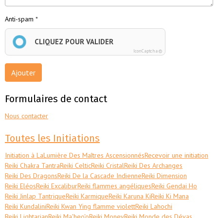
Anti-spam
CLIQUEZ POUR VALIDER
IconCaptcha ©
Ajouter
Formulaires de contact
Nous contacter
Toutes les Initiations
Initiation à LaLumière Des Maîtres Ascensionnés
Recevoir une initiation
Reiki Chakra Tantra
Reiki Celtic
Reiki Cristal
Reiki Des Archanges
Reiki Des Dragons
Reiki De la Cascade Indienne
Reiki Dimension
Reiki Eléos
Reiki Excalibur
Reiki flammes angéliques
Reiki Gendai Ho
Reiki Jinlap Tantrique
Reiki Karmique
Reiki Karuna Ki
Reiki Ki Mana
Reiki Kundalini
Reiki Kwan Ying flamme violett
Reiki Lahochi
Reiki Lightarian
Reiki Ma'heo'o
Reiki Money
Reiki Monde des Dévas