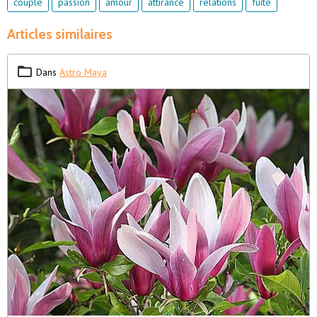
couple
passion
amour
attirance
relations
fuite
Articles similaires
Dans
Astro Maya