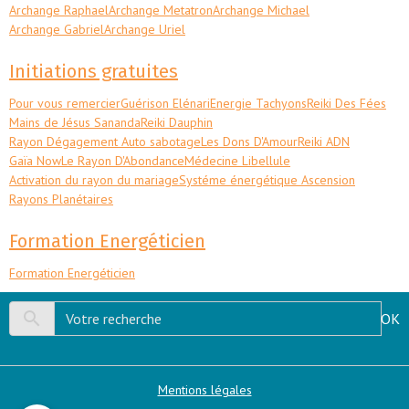
Archange Raphael
Archange Metatron
Archange Michael
Archange Gabriel
Archange Uriel
Initiations gratuites
Pour vous remercier
Guérison Elénari
Energie Tachyons
Reiki Des Fées
Mains de Jésus Sananda
Reiki Dauphin
Rayon Dégagement Auto sabotage
Les Dons D'Amour
Reiki ADN
Gaïa Now
Le Rayon D'Abondance
Médecine Libellule
Activation du rayon du mariage
Systéme énergétique Ascension
Rayons Planétaires
Formation Energéticien
Formation Energéticien
OK
Mentions légales