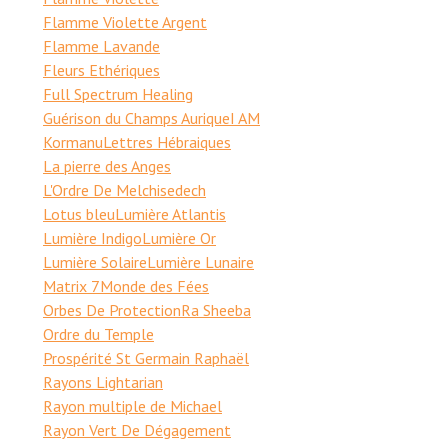
Flamme Violette Argent
Flamme Lavande
Fleurs Ethériques
Full Spectrum Healing
Guérison du Champs Aurique
I AM
Kormanu
Lettres Hébraiques
La pierre des Anges
L'Ordre De Melchisedech
Lotus bleu
Lumière Atlantis
Lumière Indigo
Lumière Or
Lumière Solaire
Lumière Lunaire
Matrix 7
Monde des Fées
Orbes De Protection
Ra Sheeba
Ordre du Temple
Prospérité St Germain Raphaël
Rayons Lightarian
Rayon multiple de Michael
Rayon Vert De Dégagement