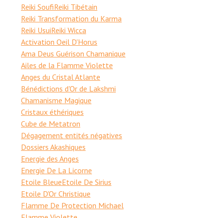
Reiki Soufi
Reiki Tibétain
Reiki Transformation du Karma
Reiki Usui
Reiki Wicca
Activation Oeil D'Horus
Ama Deus Guérison Chamanique
Ailes de la Flamme Violette
Anges du Cristal Atlante
Bénédictions d'Or de Lakshmi
Chamanisme Magique
Cristaux éthériques
Cube de Metatron
Dégagement entités négatives
Dossiers Akashiques
Energie des Anges
Energie De La Licorne
Etoile Bleue
Etoile De Sirius
Etoile D'Or Christique
Flamme De Protection Michael
Flamme Violette