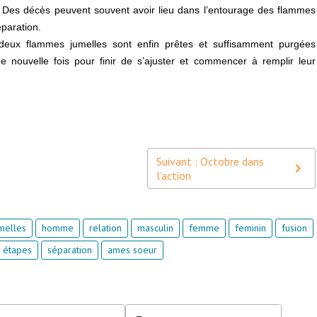
nt. Des décès peuvent souvent avoir lieu dans l’entourage des flammes
éparation.
 deux flammes jumelles sont enfin prêtes et suffisamment purgées
e nouvelle fois pour finir de s’ajuster et commencer à remplir leur
Suivant : Octobre dans
l’action
melles
homme
relation
masculin
femme
feminin
fusion
étapes
séparation
ames soeur