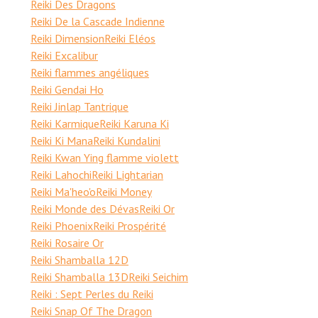
Reiki Des Dragons
Reiki De la Cascade Indienne
Reiki Dimension
Reiki Eléos
Reiki Excalibur
Reiki flammes angéliques
Reiki Gendai Ho
Reiki Jinlap Tantrique
Reiki Karmique
Reiki Karuna Ki
Reiki Ki Mana
Reiki Kundalini
Reiki Kwan Ying flamme violett
Reiki Lahochi
Reiki Lightarian
Reiki Ma'heo'o
Reiki Money
Reiki Monde des Dévas
Reiki Or
Reiki Phoenix
Reiki Prospérité
Reiki Rosaire Or
Reiki Shamballa 12D
Reiki Shamballa 13D
Reiki Seichim
Reiki : Sept Perles du Reiki
Reiki Snap Of The Dragon