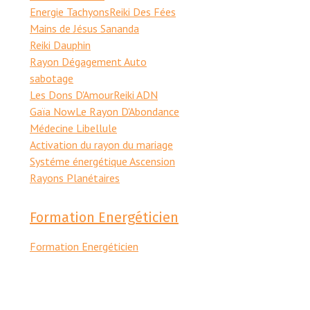
Energie Tachyons
Reiki Des Fées
Mains de Jésus Sananda
Reiki Dauphin
Rayon Dégagement Auto
sabotage
Les Dons D'Amour
Reiki ADN
Gaïa Now
Le Rayon D'Abondance
Médecine Libellule
Activation du rayon du mariage
Systéme énergétique Ascension
Rayons Planétaires
Formation Energéticien
Formation Energéticien