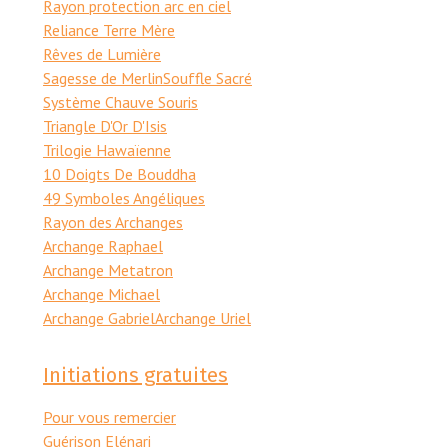
Rayon protection arc en ciel
Reliance Terre Mère
Rêves de Lumière
Sagesse de Merlin
Souffle Sacré
Système Chauve Souris
Triangle D'Or D'Isis
Trilogie Hawaïenne
10 Doigts De Bouddha
49 Symboles Angéliques
Rayon des Archanges
Archange Raphael
Archange Metatron
Archange Michael
Archange Gabriel
Archange Uriel
Initiations gratuites
Pour vous remercier
Guérison Elénari