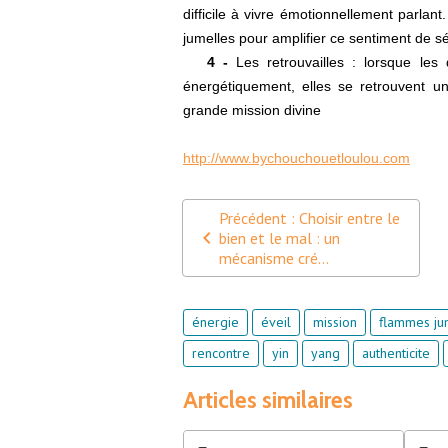
difficile à vivre émotionnellement parla
jumelles pour amplifier ce sentiment de s
4 -
Les retrouvailles : lorsque les
énergétiquement, elles se retrouvent un
grande mission divine
http://www.bychouchouetloulou.com
Précédent : Choisir entre le
bien et le mal : un
mécanisme cré...
énergie
éveil
mission
flammes ju
rencontre
yin
yang
authenticite
Articles similaires