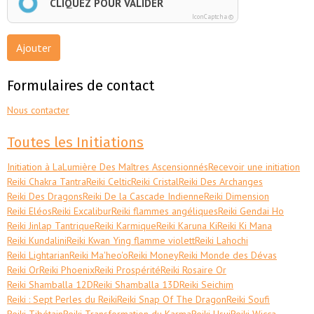
CLIQUEZ POUR VALIDER
IconCaptcha ©
Ajouter
Formulaires de contact
Nous contacter
Toutes les Initiations
Initiation à LaLumière Des Maîtres Ascensionnés
Recevoir une initiation
Reiki Chakra Tantra
Reiki Celtic
Reiki Cristal
Reiki Des Archanges
Reiki Des Dragons
Reiki De la Cascade Indienne
Reiki Dimension
Reiki Eléos
Reiki Excalibur
Reiki flammes angéliques
Reiki Gendai Ho
Reiki Jinlap Tantrique
Reiki Karmique
Reiki Karuna Ki
Reiki Ki Mana
Reiki Kundalini
Reiki Kwan Ying flamme violett
Reiki Lahochi
Reiki Lightarian
Reiki Ma'heo'o
Reiki Money
Reiki Monde des Dévas
Reiki Or
Reiki Phoenix
Reiki Prospérité
Reiki Rosaire Or
Reiki Shamballa 12D
Reiki Shamballa 13D
Reiki Seichim
Reiki : Sept Perles du Reiki
Reiki Snap Of The Dragon
Reiki Soufi
Reiki Tibétain
Reiki Transformation du Karma
Reiki Usui
Reiki Wicca