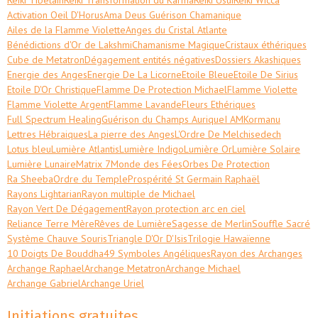
Activation Oeil D'Horus
Ama Deus Guérison Chamanique
Ailes de la Flamme Violette
Anges du Cristal Atlante
Bénédictions d'Or de Lakshmi
Chamanisme Magique
Cristaux éthériques
Cube de Metatron
Dégagement entités négatives
Dossiers Akashiques
Energie des Anges
Energie De La Licorne
Etoile Bleue
Etoile De Sirius
Etoile D'Or Christique
Flamme De Protection Michael
Flamme Violette
Flamme Violette Argent
Flamme Lavande
Fleurs Ethériques
Full Spectrum Healing
Guérison du Champs Aurique
I AM
Kormanu
Lettres Hébraiques
La pierre des Anges
L'Ordre De Melchisedech
Lotus bleu
Lumière Atlantis
Lumière Indigo
Lumière Or
Lumière Solaire
Lumière Lunaire
Matrix 7
Monde des Fées
Orbes De Protection
Ra Sheeba
Ordre du Temple
Prospérité St Germain Raphaël
Rayons Lightarian
Rayon multiple de Michael
Rayon Vert De Dégagement
Rayon protection arc en ciel
Reliance Terre Mère
Rêves de Lumière
Sagesse de Merlin
Souffle Sacré
Système Chauve Souris
Triangle D'Or D'Isis
Trilogie Hawaïenne
10 Doigts De Bouddha
49 Symboles Angéliques
Rayon des Archanges
Archange Raphael
Archange Metatron
Archange Michael
Archange Gabriel
Archange Uriel
Initiations gratuites