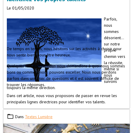
Le 01/05/2020
Parfois,
nous
sommes
désorientés
sur notre
De temps en temps, nous hésitons sur les activités à choisir pour
propre
nous sentir bien, pour être heureux.
chemin vers
la réussite,
Quelques fois encore, nous nous demandons à quoi nous sommes
même si
bons ou comment nous pouvons exceller. Nous nous perdons
nous
parfois dans une mer de questions et il est souvent difficile de
suivons
trouver les réponses
.
toujours la même direction.
Dans cet article, nous vous proposons de passer en revue les
principales lignes directrices pour identifier vos talents.
Dans
Textes Lumière