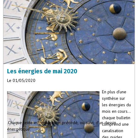
Les énergies de mai 2020
Le 01/05/2020
En plus d’une
synthèse sur
les énergies du
mois en cours,
chaque bulletin
.Chaque texte est également précédé, ou suivi, d’un dessin
comprend une
énergétique.
canalisation
des guides