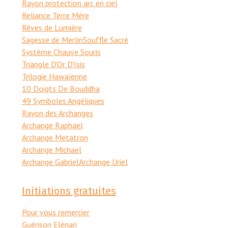
Rayon protection arc en ciel
Reliance Terre Mère
Rêves de Lumière
Sagesse de Merlin
Souffle Sacré
Système Chauve Souris
Triangle D'Or D'Isis
Trilogie Hawaïenne
10 Doigts De Bouddha
49 Symboles Angéliques
Rayon des Archanges
Archange Raphael
Archange Metatron
Archange Michael
Archange Gabriel
Archange Uriel
Initiations gratuites
Pour vous remercier
Guérison Elénari