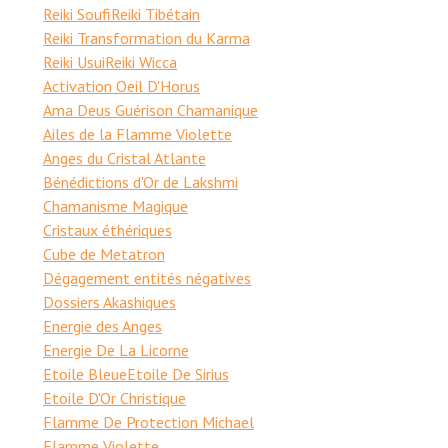
Reiki Soufi
Reiki Tibétain
Reiki Transformation du Karma
Reiki Usui
Reiki Wicca
Activation Oeil D'Horus
Ama Deus Guérison Chamanique
Ailes de la Flamme Violette
Anges du Cristal Atlante
Bénédictions d'Or de Lakshmi
Chamanisme Magique
Cristaux éthériques
Cube de Metatron
Dégagement entités négatives
Dossiers Akashiques
Energie des Anges
Energie De La Licorne
Etoile Bleue
Etoile De Sirius
Etoile D'Or Christique
Flamme De Protection Michael
Flamme Violette