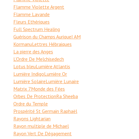
Flamme Violette Argent
Flamme Lavande
Fleurs Ethériques
Full Spectrum Healing
Guérison du Champs Aurique
I AM
Kormanu
Lettres Hébraiques
La pierre des Anges
L'Ordre De Melchisedech
Lotus bleu
Lumière Atlantis
Lumière Indigo
Lumière Or
Lumière Solaire
Lumière Lunaire
Matrix 7
Monde des Fées
Orbes De Protection
Ra Sheeba
Ordre du Temple
Prospérité St Germain Raphaël
Rayons Lightarian
Rayon multiple de Michael
Rayon Vert De Dégagement