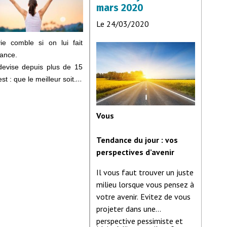
mars 2020
Le 24/03/2020
ie comble si on lui fait
iance.
evise depuis plus de 15
st : que le meilleur soit.
 signifie que, quoi qu’il
Vous
ve, je demande à la vie de
r la meilleure situation
Tendance du jour : vos
sible, même si c’est
perspectives d’avenir
que chose de difficile à
.
Il vous faut trouver un juste
milieu lorsque vous pensez à
 des centaines d’anecdotes
votre avenir. Evitez de vous
 à cette foi.
projeter dans une
urd’hui, j’aimerai juste
perspective pessimiste et
rcier la vie de m’avoir