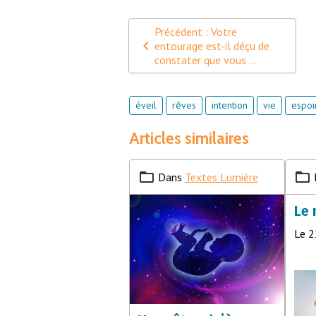
Précédent : Votre
entourage est-il déçu de
constater que vous ...
éveil
rêves
intention
vie
espoi
Articles similaires
Dans
Textes Lumière
Le 
Le 