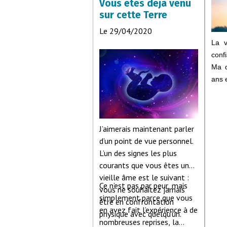
Vous êtes dejà venu
sur cette Terre
Le 29/04/2020
La v
conf
Ma d
ans e
Cela
arri
crée
J’aimerais maintenant parler
pos
d’un point de vue personnel.
quel
L’un des signes les plus
vivre
courants que vous êtes une
vieille âme est le suivant :
Ce n’est pas par peur, mais
J’ai
vous ne souhaitez jamais
simplement parce que vous
liées
être en confrontation
en avez fait l’expérience à de
Aujo
physique avec quelqu’un.
nombreuses reprises, la
reme