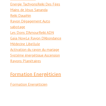
Energie Tachyons
Reiki Des Fées
Mains de Jésus Sananda
Reiki Dauphin
Rayon Dégagement Auto
sabotage
Les Dons D'Amour
Reiki ADN
Gaïa Now
Le Rayon D'Abondance
Médecine Libellule
Activation du rayon du mariage
Systéme énergétique Ascension
Rayons Planétaires
Formation Energéticien
Formation Energéticien