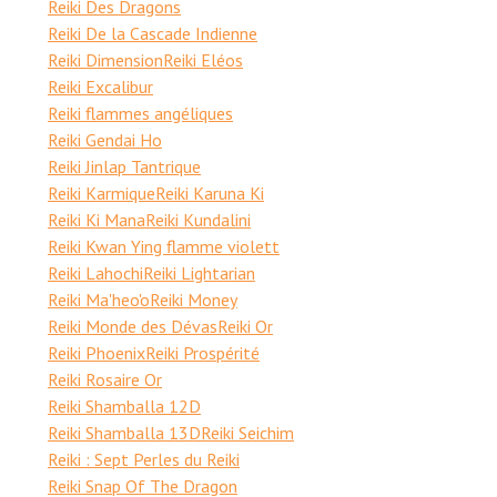
Reiki Des Dragons
Reiki De la Cascade Indienne
Reiki Dimension
Reiki Eléos
Reiki Excalibur
Reiki flammes angéliques
Reiki Gendai Ho
Reiki Jinlap Tantrique
Reiki Karmique
Reiki Karuna Ki
Reiki Ki Mana
Reiki Kundalini
Reiki Kwan Ying flamme violett
Reiki Lahochi
Reiki Lightarian
Reiki Ma'heo'o
Reiki Money
Reiki Monde des Dévas
Reiki Or
Reiki Phoenix
Reiki Prospérité
Reiki Rosaire Or
Reiki Shamballa 12D
Reiki Shamballa 13D
Reiki Seichim
Reiki : Sept Perles du Reiki
Reiki Snap Of The Dragon