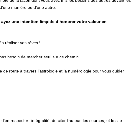
e note de la façon dont vous avez mis les besoins des autres devant les
 d’une manière ou d’une autre.
 ayez une intention limpide d’honorer votre valeur en
n réaliser vos rêves !
 pas besoin de marcher seul sur ce chemin.
e de route à travers l’astrologie et la numérologie pour vous guider
en respecter l’intégralité, de citer l'auteur, les sources, et le site: