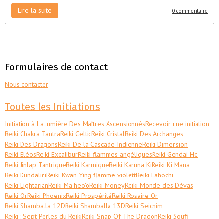
Lire la suite
0 commentaire
Formulaires de contact
Nous contacter
Toutes les Initiations
Initiation à LaLumière Des Maîtres Ascensionnés
Recevoir une initiation
Reiki Chakra Tantra
Reiki Celtic
Reiki Cristal
Reiki Des Archanges
Reiki Des Dragons
Reiki De la Cascade Indienne
Reiki Dimension
Reiki Eléos
Reiki Excalibur
Reiki flammes angéliques
Reiki Gendai Ho
Reiki Jinlap Tantrique
Reiki Karmique
Reiki Karuna Ki
Reiki Ki Mana
Reiki Kundalini
Reiki Kwan Ying flamme violett
Reiki Lahochi
Reiki Lightarian
Reiki Ma'heo'o
Reiki Money
Reiki Monde des Dévas
Reiki Or
Reiki Phoenix
Reiki Prospérité
Reiki Rosaire Or
Reiki Shamballa 12D
Reiki Shamballa 13D
Reiki Seichim
Reiki : Sept Perles du Reiki
Reiki Snap Of The Dragon
Reiki Soufi