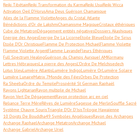
Reiki Tibétain
Reiki Transformation du Karma
Reiki Usui
Reiki Wicca
Activation Oeil D'Horus
Ama Deus Guérison Chamanique
Ailes de la Flamme Violette
Anges du Cristal Atlante
Bénédictions d'Or de Lakshmi
Chamanisme Magique
Cristaux éthériques
Cube de Metatron
Dégagement entités négatives
Dossiers Akashiques
Energie des Anges
Energie De La Licorne
Etoile Bleue
Etoile De Sirius
Etoile D'Or Christique
Flamme De Protection Michael
Flamme Violette
Flamme Violette Argent
Flamme Lavande
Fleurs Ethériques
Full Spectrum Healing
Guérison du Champs Aurique
I AM
Kormanu
Lettres Hébraiques
La pierre des Anges
L'Ordre De Melchisedech
Lotus bleu
Lumière Atlantis
Lumière Indigo
Lumière Or
Lumière Solaire
Lumière Lunaire
Matrix 7
Monde des Fées
Orbes De Protection
Ra Sheeba
Ordre du Temple
Prospérité St Germain Raphaël
Rayons Lightarian
Rayon multiple de Michael
Rayon Vert De Dégagement
Rayon protection arc en ciel
Reliance Terre Mère
Rêves de Lumière
Sagesse de Merlin
Souffle Sacré
Système Chauve Souris
Triangle D'Or D'Isis
Trilogie Hawaïenne
10 Doigts De Bouddha
49 Symboles Angéliques
Rayon des Archanges
Archange Raphael
Archange Metatron
Archange Michael
Archange Gabriel
Archange Uriel