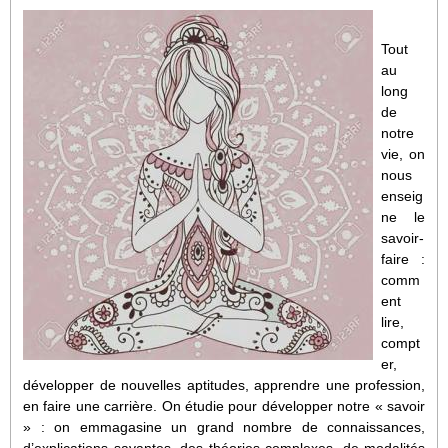
Tout
au
long
de
notre
vie, on
nous
enseig
ne le
savoir-
faire :
comm
ent
lire,
compt
er,
développer de nouvelles aptitudes, apprendre une profession,
en faire une carrière. On étudie pour développer notre « savoir
» : on emmagasine un grand nombre de connaissances,
d’explications savantes, des théories complexes, de modalités