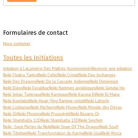
Formulaires de contact
Nous contacter
Toutes les Initiations
Initiation à LaLumière Des Maîtres Ascensionnés
Recevoir une initiation
Reiki Chakra Tantra
Reiki Celtic
Reiki Cristal
Reiki Des Archanges
Reiki Des Dragons
Reiki De la Cascade Indienne
Reiki Dimension
Reiki Eléos
Reiki Excalibur
Reiki flammes angéliques
Reiki Gendai Ho
Reiki Jinlap Tantrique
Reiki Karmique
Reiki Karuna Ki
Reiki Ki Mana
Reiki Kundalini
Reiki Kwan Ying flamme violett
Reiki Lahochi
Reiki Lightarian
Reiki Ma'heo'o
Reiki Money
Reiki Monde des Dévas
Reiki Or
Reiki Phoenix
Reiki Prospérité
Reiki Rosaire Or
Reiki Shamballa 12D
Reiki Shamballa 13D
Reiki Seichim
Reiki : Sept Perles du Reiki
Reiki Snap Of The Dragon
Reiki Soufi
Reiki Tibétain
Reiki Transformation du Karma
Reiki Usui
Reiki Wicca