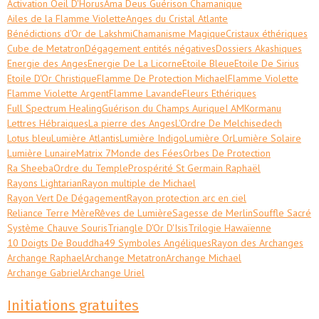
Activation Oeil D'Horus
Ama Deus Guérison Chamanique
Ailes de la Flamme Violette
Anges du Cristal Atlante
Bénédictions d'Or de Lakshmi
Chamanisme Magique
Cristaux éthériques
Cube de Metatron
Dégagement entités négatives
Dossiers Akashiques
Energie des Anges
Energie De La Licorne
Etoile Bleue
Etoile De Sirius
Etoile D'Or Christique
Flamme De Protection Michael
Flamme Violette
Flamme Violette Argent
Flamme Lavande
Fleurs Ethériques
Full Spectrum Healing
Guérison du Champs Aurique
I AM
Kormanu
Lettres Hébraiques
La pierre des Anges
L'Ordre De Melchisedech
Lotus bleu
Lumière Atlantis
Lumière Indigo
Lumière Or
Lumière Solaire
Lumière Lunaire
Matrix 7
Monde des Fées
Orbes De Protection
Ra Sheeba
Ordre du Temple
Prospérité St Germain Raphaël
Rayons Lightarian
Rayon multiple de Michael
Rayon Vert De Dégagement
Rayon protection arc en ciel
Reliance Terre Mère
Rêves de Lumière
Sagesse de Merlin
Souffle Sacré
Système Chauve Souris
Triangle D'Or D'Isis
Trilogie Hawaïenne
10 Doigts De Bouddha
49 Symboles Angéliques
Rayon des Archanges
Archange Raphael
Archange Metatron
Archange Michael
Archange Gabriel
Archange Uriel
Initiations gratuites