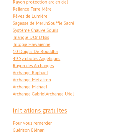
Rayon protection arc en ciel
Reliance Terre Mère
Rêves de Lumière
Sagesse de Merlin
Souffle Sacré
Système Chauve Souris
Triangle D'Or D'Isis
Trilogie Hawaïenne
10 Doigts De Bouddha
49 Symboles Angéliques
Rayon des Archanges
Archange Raphael
Archange Metatron
Archange Michael
Archange Gabriel
Archange Uriel
Initiations gratuites
Pour vous remercier
Guérison Elénari