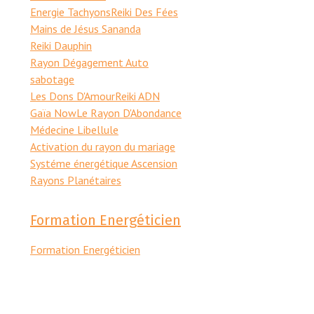
Energie Tachyons
Reiki Des Fées
Mains de Jésus Sananda
Reiki Dauphin
Rayon Dégagement Auto
sabotage
Les Dons D'Amour
Reiki ADN
Gaïa Now
Le Rayon D'Abondance
Médecine Libellule
Activation du rayon du mariage
Systéme énergétique Ascension
Rayons Planétaires
Formation Energéticien
Formation Energéticien