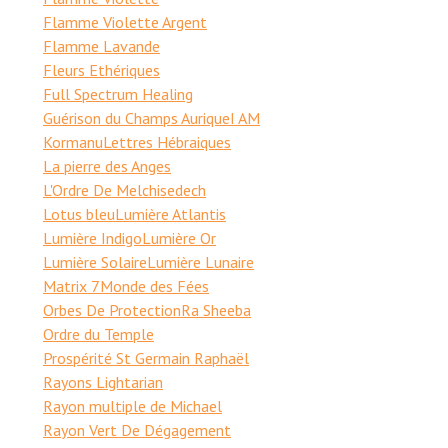
Flamme Violette Argent
Flamme Lavande
Fleurs Ethériques
Full Spectrum Healing
Guérison du Champs Aurique
I AM
Kormanu
Lettres Hébraiques
La pierre des Anges
L'Ordre De Melchisedech
Lotus bleu
Lumière Atlantis
Lumière Indigo
Lumière Or
Lumière Solaire
Lumière Lunaire
Matrix 7
Monde des Fées
Orbes De Protection
Ra Sheeba
Ordre du Temple
Prospérité St Germain Raphaël
Rayons Lightarian
Rayon multiple de Michael
Rayon Vert De Dégagement