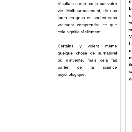
n
résultats surprenants sur votre
b
vie. Malheureusement, de nos
u
jours les gens en parlent sans
v
vraiment comprendre ce que
v
cela signifie réellement.
V
L
Certains y voient même
a
quelque chose de surnaturel
m
ou d’inventé, mais cela fait
f
partie de la science
v
psychologique.
d