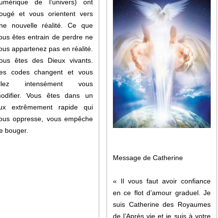
umérique de l’univers) ont
ougé et vous orientent vers
ne nouvelle réalité. Ce que
ous êtes entrain de perdre ne
ous appartenez pas en réalité.
ous êtes des Dieux vivants.
es codes changent et vous
llez intensément vous
odifier. Vous êtes dans un
lux extrêmement rapide qui
ous oppresse, vous empêche
e bouger.
Message de Catherine
« Il vous faut avoir confiance
en ce flot d’amour graduel. Je
suis Catherine des Royaumes
de l’Après vie et je suis à votre