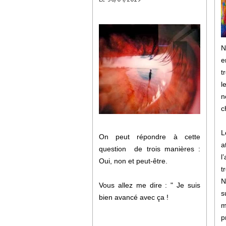
N
e
t
l
n
c
L
On peut répondre à cette
a
question de trois manières :
l
Oui, non et peut-être.
t
N
Vous allez me dire : " Je suis
s
bien avancé avec ça !
m
p