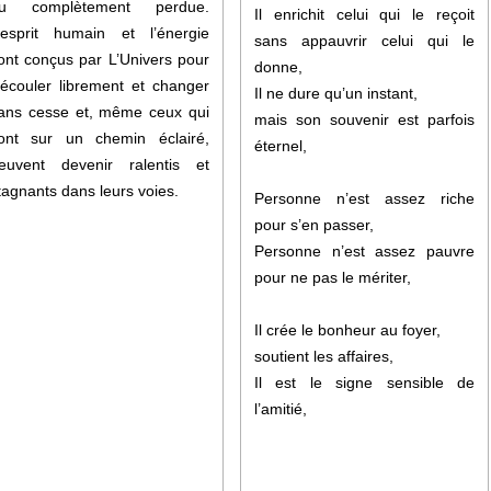
u complètement perdue.
Il enrichit celui qui le reçoit
’esprit humain et l’énergie
sans appauvrir celui qui le
ont conçus par L’Univers pour
donne,
’écouler librement et changer
Il ne dure qu’un instant,
ans cesse et, même ceux qui
mais son souvenir est parfois
ont sur un chemin éclairé,
éternel,
euvent devenir ralentis et
tagnants dans leurs voies.
Personne n’est assez riche
pour s’en passer,
Personne n’est assez pauvre
pour ne pas le mériter,
Il crée le bonheur au foyer,
soutient les affaires,
Il est le signe sensible de
l’amitié,