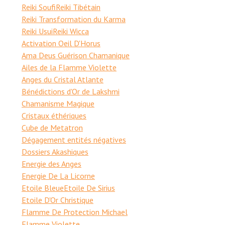
Reiki Soufi
Reiki Tibétain
Reiki Transformation du Karma
Reiki Usui
Reiki Wicca
Activation Oeil D'Horus
Ama Deus Guérison Chamanique
Ailes de la Flamme Violette
Anges du Cristal Atlante
Bénédictions d'Or de Lakshmi
Chamanisme Magique
Cristaux éthériques
Cube de Metatron
Dégagement entités négatives
Dossiers Akashiques
Energie des Anges
Energie De La Licorne
Etoile Bleue
Etoile De Sirius
Etoile D'Or Christique
Flamme De Protection Michael
Flamme Violette