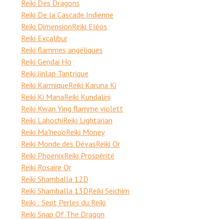
Reiki Des Dragons
Reiki De la Cascade Indienne
Reiki Dimension
Reiki Eléos
Reiki Excalibur
Reiki flammes angéliques
Reiki Gendai Ho
Reiki Jinlap Tantrique
Reiki Karmique
Reiki Karuna Ki
Reiki Ki Mana
Reiki Kundalini
Reiki Kwan Ying flamme violett
Reiki Lahochi
Reiki Lightarian
Reiki Ma'heo'o
Reiki Money
Reiki Monde des Dévas
Reiki Or
Reiki Phoenix
Reiki Prospérité
Reiki Rosaire Or
Reiki Shamballa 12D
Reiki Shamballa 13D
Reiki Seichim
Reiki : Sept Perles du Reiki
Reiki Snap Of The Dragon