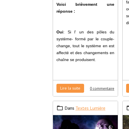
f
Voici brièvement une
o
réponse :
s
d
Oui
: Si l' un des pôles du
système- formé par le couple-
change, tout le système en est
affecté et des changements en
chaîne se produisent.
Lire la suite
0 commentaire
Dans
Textes Lumière