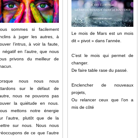
ous sommes si facilement
Le mois de Mars est un mois
nclins à juger les autres, à
dit « pivot » dans l’année.
rouver l’intrus, à voir la faute,
e négatif en l’autre, que nous
C’est le mois qui permet de
ous privons du meilleur de
changer.
hacun.
De faire table rase du passé.
orsque nous nous nous
Enclencher de nouveaux
ttardons sur le défaut de
projets,
’autre, nous ne pouvons pas
Ou relancer ceux que l’on a
rouver la quiétude en nous.
mis de côté
ous mettons notre énergie
ur l’autre, plutôt que de la
ettre sur nous. Nous nous
réoccupons de ce que l’autre