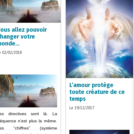
ous allez pouvoir
hanger votre
monde…
e 02/02/2018
L’amour protège
toute créature de ce
temps
Le 19/12/2017
es directives sont là. La
réquence n’est plus la même.
es “chiffres” (système