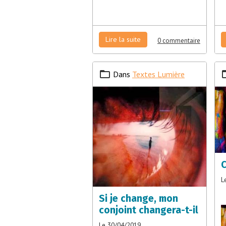
Lire la suite
0 commentaire
Dans
Textes Lumière
C
L
Si je change, mon
conjoint changera-t-il
Le 30/04/2019