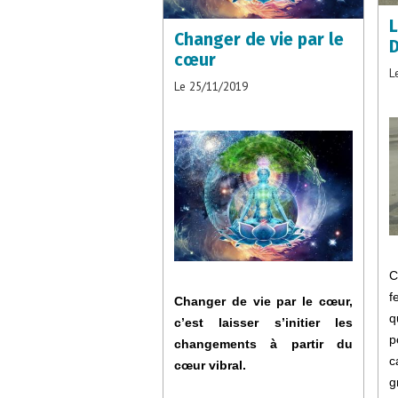
L
Changer de vie par le
D
cœur
L
Le 25/11/2019
C
f
Changer de vie par le cœur,
q
c’est laisser s’initier les
p
changements à partir du
c
cœur vibral.
g