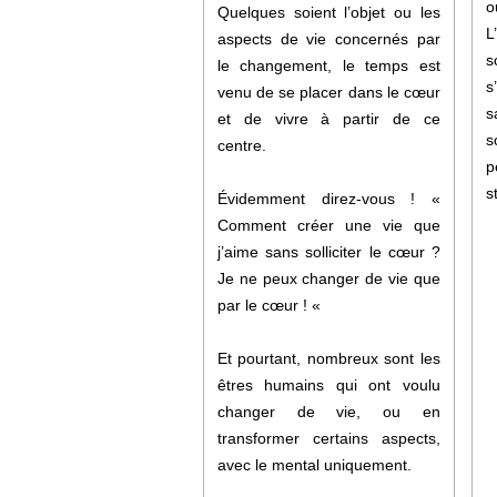
o
Quelques soient l’objet ou les
L
aspects de vie concernés par
s
le changement, le temps est
s
venu de se placer dans le cœur
s
et de vivre à partir de ce
s
centre.
p
s
Évidemment direz-vous ! «
Comment créer une vie que
j’aime sans solliciter le cœur ?
Je ne peux changer de vie que
par le cœur ! «
Et pourtant, nombreux sont les
êtres humains qui ont voulu
changer de vie, ou en
transformer certains aspects,
avec le mental uniquement.