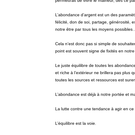
permettrait de vivre le malheur, dès ce pa
L’abondance d’argent est un des paramètres
félicité, don de soi, partage, générosité, 
notre être par tous les moyens possibles
Cela n’est donc pas si simple de souhaite
point est souvent signe de fixités en notr
Le juste équilibre de toutes les abondance
et riche à l’extérieur ne brillera pas plu
toutes les sources et ressources est sure
L’abondance est déjà à notre portée et ma
La lutte contre une tendance à agir en ce 
L’équilibre est la voie.