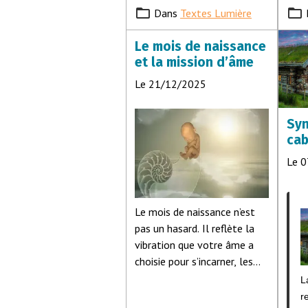
Dans
Textes Lumière
Le mois de naissance
et la mission d’âme
Le 21/12/2025
Syn
cab
sor
Le 
dé
Le mois de naissance n’est
pas un hasard. Il reflète la
vibration que votre âme a
choisie pour s’incarner, les
leçons qu’elle porte, et le
L
rôle qu’elle joue au sein de la
r