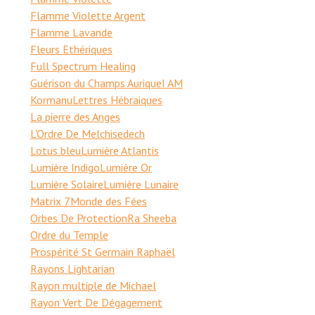
Flamme Violette Argent
Flamme Lavande
Fleurs Ethériques
Full Spectrum Healing
Guérison du Champs Aurique
I AM
Kormanu
Lettres Hébraiques
La pierre des Anges
L'Ordre De Melchisedech
Lotus bleu
Lumière Atlantis
Lumière Indigo
Lumière Or
Lumière Solaire
Lumière Lunaire
Matrix 7
Monde des Fées
Orbes De Protection
Ra Sheeba
Ordre du Temple
Prospérité St Germain Raphaël
Rayons Lightarian
Rayon multiple de Michael
Rayon Vert De Dégagement