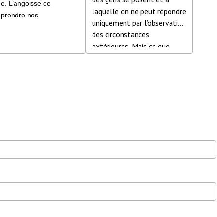
ue. L’angoisse de
laquelle on ne peut répondre
eprendre nos
uniquement par l’observation
bligations au-delà du
des circonstances
oyer. Sentir qu’à la
extérieures. Mais ce que
aison nous avons tout
cette question révèle de
e dont nous avons
plus profond est
esoin, que ce ne serait
l’importance que nous
as grave si ce
accordons aux circonstances
onfinement était
extérieures pour déterminer
rolongé de quelques
notre état d’être. Autrement
emaines
dit, si les circonstances
upplémentaires… Ce
extérieures sont comme
ype de réalités
nous le désirons, comme ce
sychologiques définit
que nous considérons être «
e que nous
normal », nous pouvons
onnaissons en
nous sentir bien, heureux,
sychologie comme le
confiants et en sécurité.
 syndrome de la
Mais si elles ne le sont pas,
abane », quelque