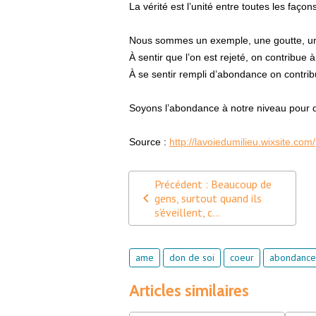
La vérité est l’unité entre toutes les faço
Nous sommes un exemple, une goutte, une
À sentir que l’on est rejeté, on contribue à 
À se sentir rempli d’abondance on contribu
Soyons l’abondance à notre niveau pour q
Source :
http://lavoiedumilieu.wixsite.com/
Précédent : Beaucoup de
gens, surtout quand ils
s’éveillent, c...
ame
don de soi
coeur
abondance
Articles similaires