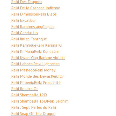
Reiki Des Dragons
Reiki De la Cascade Indienne
Reiki Dimension
Reiki Eléos
Reiki Excalibur
Reiki flammes angéliques
Reiki Gendai Ho
Reiki Jinlap Tantrique
Reiki Karmique
Reiki Karuna Ki
Reiki Ki Mana
Reiki Kundalini
Reiki Kwan Ying flamme violett
Reiki Lahochi
Reiki Lightarian
Reiki Ma'heo'o
Reiki Money
Reiki Monde des Dévas
Reiki Or
Reiki Phoenix
Reiki Prospérité
Reiki Rosaire Or
Reiki Shamballa 12D
Reiki Shamballa 13D
Reiki Seichim
Reiki : Sept Perles du Reiki
Reiki Snap Of The Dragon