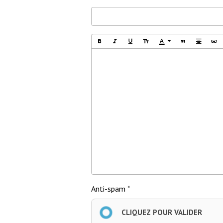
incarnent une énergie
c
d’ancrage et de vision à long
c
terme pour l’ascension
b
collective.Février :
p
Visionnaires libres et
P
empathiques, elles brisent
s
les schémas familiaux
v
rigides,
c
e
L
b
e
Anti-spam
CLIQUEZ POUR VALIDER