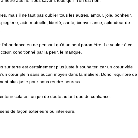
ramètre atteint. Nous savons tous qu’il n’en est rien.
, mais il ne faut pas oublier tous les autres, amour, joie, bonheur,
espièglerie, aide mutuelle, liberté, santé, bienveillance, splendeur de
…
r l’abondance en ne pensant qu’à un seul paramètre. Le vouloir à ce
e cœur, conditionné par la peur, le manque.
s sur terre est certainement plus juste à souhaiter, car un cœur vide
s qu’un cœur plein sans aucun moyen dans la matière. Donc l’équilibre de
ment plus juste pour nous rendre heureux.
intenir cela est un jeu de doute autant que de confiance.
sens de façon extérieure ou intérieure.