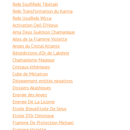
Reiki Soufi
Reiki Tibétain
Reiki Transformation du Karma
Reiki Usui
Reiki Wicca
Activation Oeil D'Horus
Ama Deus Guérison Chamanique
Ailes de la Flamme Violette
Anges du Cristal Atlante
Bénédictions d'Or de Lakshmi
Chamanisme Magique
Cristaux éthériques
Cube de Metatron
Dégagement entités négatives
Dossiers Akashiques
Energie des Anges
Energie De La Licorne
Etoile Bleue
Etoile De Sirius
Etoile D'Or Christique
Flamme De Protection Michael
Flamme Violette