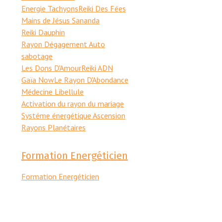
Energie Tachyons
Reiki Des Fées
Mains de Jésus Sananda
Reiki Dauphin
Rayon Dégagement Auto
sabotage
Les Dons D'Amour
Reiki ADN
Gaïa Now
Le Rayon D'Abondance
Médecine Libellule
Activation du rayon du mariage
Systéme énergétique Ascension
Rayons Planétaires
Formation Energéticien
Formation Energéticien