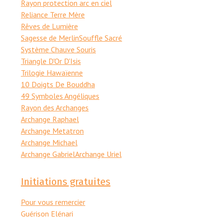
Rayon protection arc en ciel
Reliance Terre Mère
Rêves de Lumière
Sagesse de Merlin
Souffle Sacré
Système Chauve Souris
Triangle D'Or D'Isis
Trilogie Hawaïenne
10 Doigts De Bouddha
49 Symboles Angéliques
Rayon des Archanges
Archange Raphael
Archange Metatron
Archange Michael
Archange Gabriel
Archange Uriel
Initiations gratuites
Pour vous remercier
Guérison Elénari