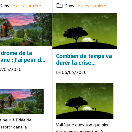
Dans
Textes Lumière
Dans
Textes Lumière
drome de la
Combien de temps va
ane : J'ai peur de
durer la crise
tir après le
mondiale ?
07/05/2020
Le 06/05/2020
confinement
a peur à l’idée de
Voilà une question que bien
essortir dans la
des gens se posent et à