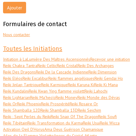
Ajouter
Formulaires de contact
Nous contacter
Toutes les Initiations
Initiation à LaLumière Des Maîtres Ascensionnés
Recevoir une initiation
Reiki Chakra Tantra
Reiki Celtic
Reiki Cristal
Reiki Des Archanges
Reiki Des Dragons
Reiki De la Cascade Indienne
Reiki Dimension
Reiki Eléos
Reiki Excalibur
Reiki flammes angéliques
Reiki Gendai Ho
Reiki Jinlap Tantrique
Reiki Karmique
Reiki Karuna Ki
Reiki Ki Mana
Reiki Kundalini
Reiki Kwan Ying flamme violett
Reiki Lahochi
Reiki Lightarian
Reiki Ma'heo'o
Reiki Money
Reiki Monde des Dévas
Reiki Or
Reiki Phoenix
Reiki Prospérité
Reiki Rosaire Or
Reiki Shamballa 12D
Reiki Shamballa 13D
Reiki Seichim
Reiki : Sept Perles du Reiki
Reiki Snap Of The Dragon
Reiki Soufi
Reiki Tibétain
Reiki Transformation du Karma
Reiki Usui
Reiki Wicca
Activation Oeil D'Horus
Ama Deus Guérison Chamanique
Ailes de la Flamme Violette
Anges du Cristal Atlante