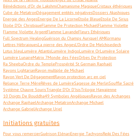
Bénédictions d'Or de Lakshmi
Chamanisme Magique
Cristaux éthériques
Cube de Metatron
Dégagement entités négatives
Dossiers Akashiques
Energie des Anges
Energie De La Licorne
Etoile Bleue
Etoile De Sirius
Etoile D'Or Christique
Flamme De Protection Michael
Flamme Violette
Flamme Violette Argent
Flamme Lavande
Fleurs Ethériques
Full Spectrum Healing
Guérison du Champs Aurique
I AM
Kormanu
Lettres Hébraiques
La pierre des Anges
L'Ordre De Melchisedech
Lotus bleu
Lumière Atlantis
Lumière Indigo
Lumière Or
Lumière Solaire
Lumière Lunaire
Matrix 7
Monde des Fées
Orbes De Protection
Ra Sheeba
Ordre du Temple
Prospérité St Germain Raphaël
Rayons Lightarian
Rayon multiple de Michael
Rayon Vert De Dégagement
Rayon protection arc en ciel
Reliance Terre Mère
Rêves de Lumière
Sagesse de Merlin
Souffle Sacré
Système Chauve Souris
Triangle D'Or D'Isis
Trilogie Hawaïenne
10 Doigts De Bouddha
49 Symboles Angéliques
Rayon des Archanges
Archange Raphael
Archange Metatron
Archange Michael
Archange Gabriel
Archange Uriel
Initiations gratuites
Pour vous remercier
Guérison Elénari
Energie Tachyons
Reiki Des Fées