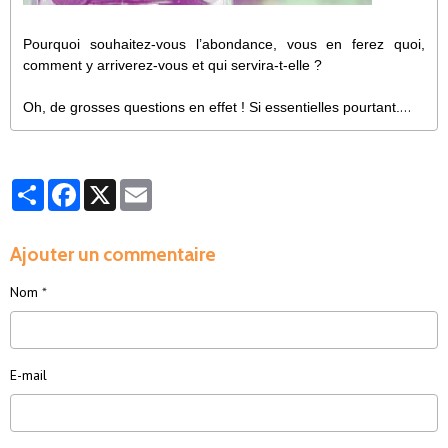
Pourquoi souhaitez-vous l’abondance, vous en ferez quoi,
comment y arriverez-vous et qui servira-t-elle ?
Oh, de grosses questions en effet ! Si essentielles pourtant.
Tout d’abord, êtes-vous vraiment conscient de votre valeur ?
Par exemple, plus on aime et respecte notre corps, mieux il
Partager
Facebook
X
Email
fonctionne. Plus on s’aime soi-même, plus notre équilibre
émotionnel est présent, plus notre intelligence financière est
présente, plus la porte de l’abondance s’ouvre pour toutes ces
Ajouter un commentaire
raisons et plus encore. Mais si on se voit petit, qu’on critique
négativement, comment attirer l’abondance ?
Nom
E-mail