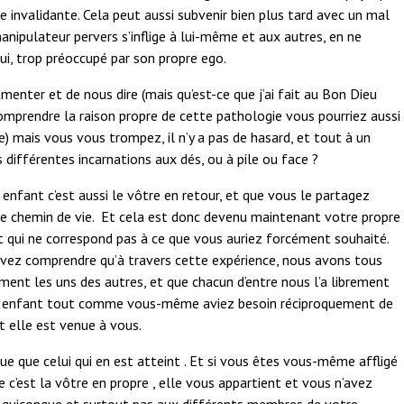
 invalidante. Cela peut aussi subvenir bien plus tard avec un mal
anipulateur pervers s’inflige à lui-même et aux autres, en ne
i, trop préoccupé par son propre ego.
menter et de nous dire (mais qu’est-ce que j’ai fait au Bon Dieu
comprendre la raison propre de cette pathologie vous pourriez aussi
ce) mais vous vous trompez, il n’y a pas de hasard, et tout à un
 différentes incarnations aux dés, ou à pile ou face ?
nfant c’est aussi le vôtre en retour, et que vous le partagez
e chemin de vie. Et cela est donc devenu maintenant votre propre
nt qui ne correspond pas à ce que vous auriez forcément souhaité.
devez comprendre qu’à travers cette expérience, nous avons tous
ent les uns des autres, et que chacun d’entre nous l’a librement
tre enfant tout comme vous-même aviez besoin réciproquement de
t elle est venue à vous.
e que celui qui en est atteint . Et si vous êtes vous-même affligé
c’est la vôtre en propre , elle vous appartient et vous n’avez