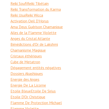
Reiki Soufi
Reiki Tibétain
Reiki Transformation du Karma
Reiki Usui
Reiki Wicca
Activation Oeil D'Horus
Ama Deus Guérison Chamanique
Ailes de la Flamme Violette
Anges du Cristal Atlante
Bénédictions d'Or de Lakshmi
Chamanisme Magique
Cristaux éthériques
Cube de Metatron
Dégagement entités négatives
Dossiers Akashiques
Energie des Anges
Energie De La Licorne
Etoile Bleue
Etoile De Sirius
Etoile D'Or Christique
Flamme De Protection Michael
Flamme Violette