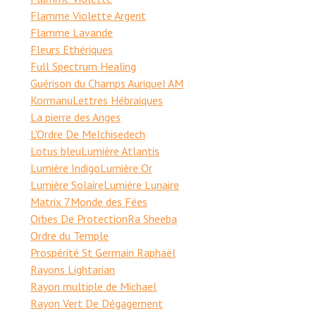
Flamme Violette Argent
Flamme Lavande
Fleurs Ethériques
Full Spectrum Healing
Guérison du Champs Aurique
I AM
Kormanu
Lettres Hébraiques
La pierre des Anges
L'Ordre De Melchisedech
Lotus bleu
Lumière Atlantis
Lumière Indigo
Lumière Or
Lumière Solaire
Lumière Lunaire
Matrix 7
Monde des Fées
Orbes De Protection
Ra Sheeba
Ordre du Temple
Prospérité St Germain Raphaël
Rayons Lightarian
Rayon multiple de Michael
Rayon Vert De Dégagement