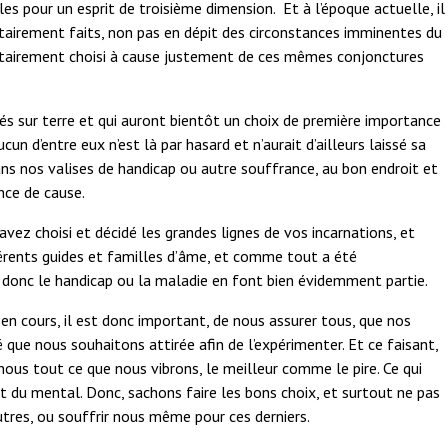
 pour un esprit de troisième dimension. Et à l’époque actuelle, il
ntairement faits, non pas en dépit des circonstances imminentes du
ntairement choisi à cause justement de ces mêmes conjonctures
s sur terre et qui auront bientôt un choix de première importance
cun d’entre eux n’est là par hasard et n’aurait d’ailleurs laissé sa
ns nos valises de handicap ou autre souffrance, au bon endroit et
nce de cause.
 choisi et décidé les grandes lignes de vos incarnations, et
érents guides et familles d’âme, et comme tout a été
 donc le handicap ou la maladie en font bien évidemment partie.
n cours, il est donc important, de nous assurer tous, que nos
é que nous souhaitons attirée afin de l’expérimenter. Et ce faisant,
nous tout ce que nous vibrons, le meilleur comme le pire. Ce qui
 du mental. Donc, sachons faire les bons choix, et surtout ne pas
tres, ou souffrir nous même pour ces derniers.