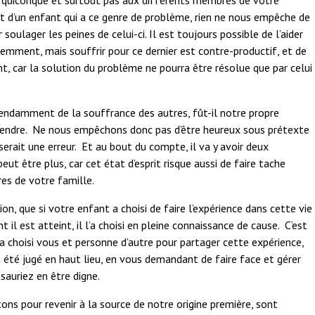
 quiconque et surtout pas aux différents membres de votre
t d’un enfant qui a ce genre de problème, rien ne nous empêche de
 soulager les peines de celui-ci. Il est toujours possible de l’aider
emment, mais souffrir pour ce dernier est contre-productif, et de
, car la solution du problème ne pourra être résolue que par celui
ndamment de la souffrance des autres, fût-il notre propre
rendre. Ne nous empêchons donc pas d’être heureux sous prétexte
erait une erreur. Et au bout du compte, il va y avoir deux
ut être plus, car cet état d’esprit risque aussi de faire tache
res de votre famille.
on, que si votre enfant a choisi de faire l’expérience dans cette vie
 il est atteint, il l’a choisi en pleine connaissance de cause. C’est
 a choisi vous et personne d’autre pour partager cette expérience,
 a été jugé en haut lieu, en vous demandant de faire face et gérer
sauriez en être digne.
ns pour revenir à la source de notre origine première, sont