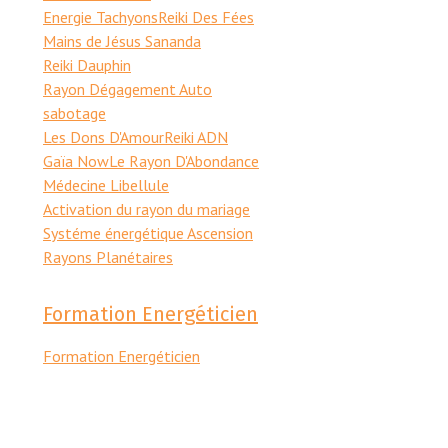
Energie Tachyons
Reiki Des Fées
Mains de Jésus Sananda
Reiki Dauphin
Rayon Dégagement Auto
sabotage
Les Dons D'Amour
Reiki ADN
Gaïa Now
Le Rayon D'Abondance
Médecine Libellule
Activation du rayon du mariage
Systéme énergétique Ascension
Rayons Planétaires
Formation Energéticien
Formation Energéticien