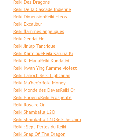
Reiki Des Dragons
Reiki De la Cascade Indienne
Reiki Dimension
Reiki Eléos
Reiki Excalibur
Reiki flammes angéliques
Reiki Gendai Ho
Reiki Jinlap Tantrique
Reiki Karmique
Reiki Karuna Ki
Reiki Ki Mana
Reiki Kundalini
Reiki Kwan Ying flamme violett
Reiki Lahochi
Reiki Lightarian
Reiki Ma'heo'o
Reiki Money
Reiki Monde des Dévas
Reiki Or
Reiki Phoenix
Reiki Prospérité
Reiki Rosaire Or
Reiki Shamballa 12D
Reiki Shamballa 13D
Reiki Seichim
Reiki : Sept Perles du Reiki
Reiki Snap Of The Dragon