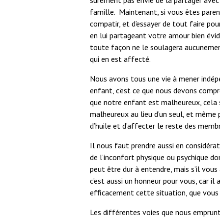
sûrement pas envie de la partager avec
famille. Maintenant, si vous êtes paren
compatir, et d’essayer de tout faire pour
en lui partageant votre amour bien évid
toute façon ne le soulagera aucunement
qui en est affecté.
Nous avons tous une vie à mener indépe
enfant, c’est ce que nous devons comp
que notre enfant est malheureux, cela s
malheureux au lieu d’un seul, et même pe
d’huile et d’affecter le reste des memb
Il nous faut prendre aussi en considérati
de l’inconfort physique ou psychique dont
peut être dur à entendre, mais s’il vous
c’est aussi un honneur pour vous, car il
efficacement cette situation, que vous 
Les différentes voies que nous emprunto