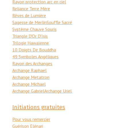
Rayon protection arc en ciel
Reliance Terre Mère
Rêves de Lumière
Sagesse de Merlin
Souffle Sacré
Système Chauve Souris
Triangle D'Or D'Isis
Trilogie Hawaïenne
10 Doigts De Bouddha
49 Symboles Angéliques
Rayon des Archanges
Archange Raphael
Archange Metatron
Archange Michael
Archange Gabriel
Archange Uriel
Initiations gratuites
Pour vous remercier
Guérison Elénari