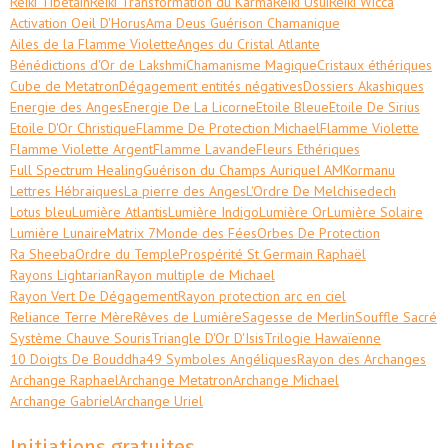
Reiki Tibétain
Reiki Transformation du Karma
Reiki Usui
Reiki Wicca
Activation Oeil D'Horus
Ama Deus Guérison Chamanique
Ailes de la Flamme Violette
Anges du Cristal Atlante
Bénédictions d'Or de Lakshmi
Chamanisme Magique
Cristaux éthériques
Cube de Metatron
Dégagement entités négatives
Dossiers Akashiques
Energie des Anges
Energie De La Licorne
Etoile Bleue
Etoile De Sirius
Etoile D'Or Christique
Flamme De Protection Michael
Flamme Violette
Flamme Violette Argent
Flamme Lavande
Fleurs Ethériques
Full Spectrum Healing
Guérison du Champs Aurique
I AM
Kormanu
Lettres Hébraiques
La pierre des Anges
L'Ordre De Melchisedech
Lotus bleu
Lumière Atlantis
Lumière Indigo
Lumière Or
Lumière Solaire
Lumière Lunaire
Matrix 7
Monde des Fées
Orbes De Protection
Ra Sheeba
Ordre du Temple
Prospérité St Germain Raphaël
Rayons Lightarian
Rayon multiple de Michael
Rayon Vert De Dégagement
Rayon protection arc en ciel
Reliance Terre Mère
Rêves de Lumière
Sagesse de Merlin
Souffle Sacré
Système Chauve Souris
Triangle D'Or D'Isis
Trilogie Hawaïenne
10 Doigts De Bouddha
49 Symboles Angéliques
Rayon des Archanges
Archange Raphael
Archange Metatron
Archange Michael
Archange Gabriel
Archange Uriel
Initiations gratuites