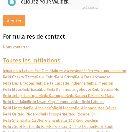
CLIQUEZ POUR VALIDER
IconCaptcha ©
Ajouter
Formulaires de contact
Nous contacter
Toutes les Initiations
Initiation à LaLumière Des Maîtres Ascensionnés
Recevoir une initiation
Reiki Chakra Tantra
Reiki Celtic
Reiki Cristal
Reiki Des Archanges
Reiki Des Dragons
Reiki De la Cascade Indienne
Reiki Dimension
Reiki Eléos
Reiki Excalibur
Reiki flammes angéliques
Reiki Gendai Ho
Reiki Jinlap Tantrique
Reiki Karmique
Reiki Karuna Ki
Reiki Ki Mana
Reiki Kundalini
Reiki Kwan Ying flamme violett
Reiki Lahochi
Reiki Lightarian
Reiki Ma'heo'o
Reiki Money
Reiki Monde des Dévas
Reiki Or
Reiki Phoenix
Reiki Prospérité
Reiki Rosaire Or
Reiki Shamballa 12D
Reiki Shamballa 13D
Reiki Seichim
Reiki : Sept Perles du Reiki
Reiki Snap Of The Dragon
Reiki Soufi