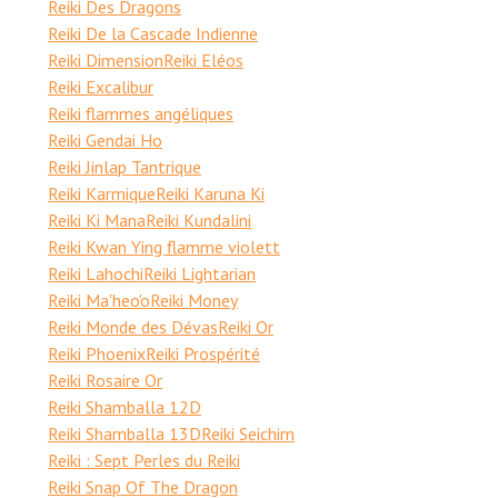
Reiki Des Dragons
Reiki De la Cascade Indienne
Reiki Dimension
Reiki Eléos
Reiki Excalibur
Reiki flammes angéliques
Reiki Gendai Ho
Reiki Jinlap Tantrique
Reiki Karmique
Reiki Karuna Ki
Reiki Ki Mana
Reiki Kundalini
Reiki Kwan Ying flamme violett
Reiki Lahochi
Reiki Lightarian
Reiki Ma'heo'o
Reiki Money
Reiki Monde des Dévas
Reiki Or
Reiki Phoenix
Reiki Prospérité
Reiki Rosaire Or
Reiki Shamballa 12D
Reiki Shamballa 13D
Reiki Seichim
Reiki : Sept Perles du Reiki
Reiki Snap Of The Dragon