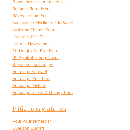
Rayon protection arc en ciel
Reliance Terre Mère
Rêves de Lumière
Sagesse de Merlin
Souffle Sacré
Système Chauve Souris
Triangle D'Or D'Isis
Trilogie Hawaïenne
10 Doigts De Bouddha
49 Symboles Angéliques
Rayon des Archanges
Archange Raphael
Archange Metatron
Archange Michael
Archange Gabriel
Archange Uriel
Initiations gratuites
Pour vous remercier
Guérison Elénari