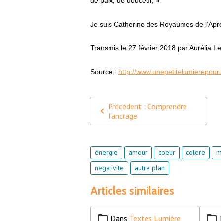
de paix, de douceur, »
Je suis Catherine des Royaumes de l’Aprè
Transmis le 27 février 2018 par Aurélia L
Source :
http://www.unepetitelumierepou
Précédent : Comprendre
l’ancrage
énergie
amour
coeur
colere
m
negativite
autre plan
Articles similaires
Dans
Textes Lumière