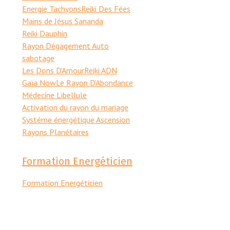
Energie Tachyons
Reiki Des Fées
Mains de Jésus Sananda
Reiki Dauphin
Rayon Dégagement Auto
sabotage
Les Dons D'Amour
Reiki ADN
Gaïa Now
Le Rayon D'Abondance
Médecine Libellule
Activation du rayon du mariage
Systéme énergétique Ascension
Rayons Planétaires
Formation Energéticien
Formation Energéticien