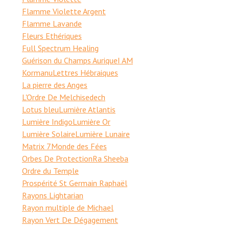
Flamme Violette Argent
Flamme Lavande
Fleurs Ethériques
Full Spectrum Healing
Guérison du Champs Aurique
I AM
Kormanu
Lettres Hébraiques
La pierre des Anges
L'Ordre De Melchisedech
Lotus bleu
Lumière Atlantis
Lumière Indigo
Lumière Or
Lumière Solaire
Lumière Lunaire
Matrix 7
Monde des Fées
Orbes De Protection
Ra Sheeba
Ordre du Temple
Prospérité St Germain Raphaël
Rayons Lightarian
Rayon multiple de Michael
Rayon Vert De Dégagement