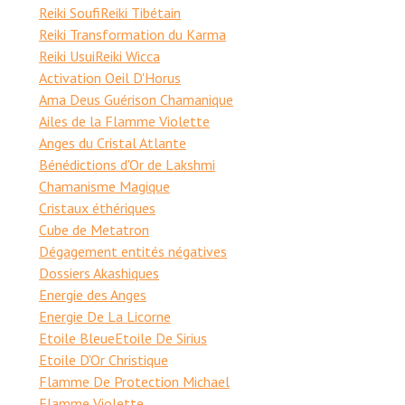
Reiki Soufi
Reiki Tibétain
Reiki Transformation du Karma
Reiki Usui
Reiki Wicca
Activation Oeil D'Horus
Ama Deus Guérison Chamanique
Ailes de la Flamme Violette
Anges du Cristal Atlante
Bénédictions d'Or de Lakshmi
Chamanisme Magique
Cristaux éthériques
Cube de Metatron
Dégagement entités négatives
Dossiers Akashiques
Energie des Anges
Energie De La Licorne
Etoile Bleue
Etoile De Sirius
Etoile D'Or Christique
Flamme De Protection Michael
Flamme Violette