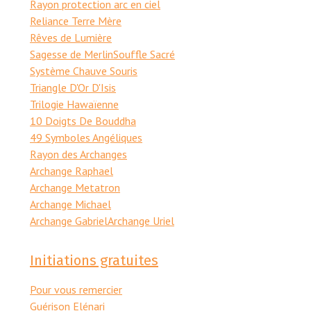
Rayon protection arc en ciel
Reliance Terre Mère
Rêves de Lumière
Sagesse de Merlin
Souffle Sacré
Système Chauve Souris
Triangle D'Or D'Isis
Trilogie Hawaïenne
10 Doigts De Bouddha
49 Symboles Angéliques
Rayon des Archanges
Archange Raphael
Archange Metatron
Archange Michael
Archange Gabriel
Archange Uriel
Initiations gratuites
Pour vous remercier
Guérison Elénari