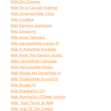
Reiki Des Dragons
Reiki De la Cascade Indienne
Reiki Dimension
Reiki Eléos
Reiki Excalibur
Reiki flammes angéliques
Reiki Gendai Ho
Reiki Jinlap Tantrique
Reiki Karmique
Reiki Karuna Ki
Reiki Ki Mana
Reiki Kundalini
Reiki Kwan Ying flamme violett
Reiki Lahochi
Reiki Lightarian
Reiki Ma'heo'o
Reiki Money
Reiki Monde des Dévas
Reiki Or
Reiki Phoenix
Reiki Prospérité
Reiki Rosaire Or
Reiki Shamballa 12D
Reiki Shamballa 13D
Reiki Seichim
Reiki : Sept Perles du Reiki
Reiki Snap Of The Dragon