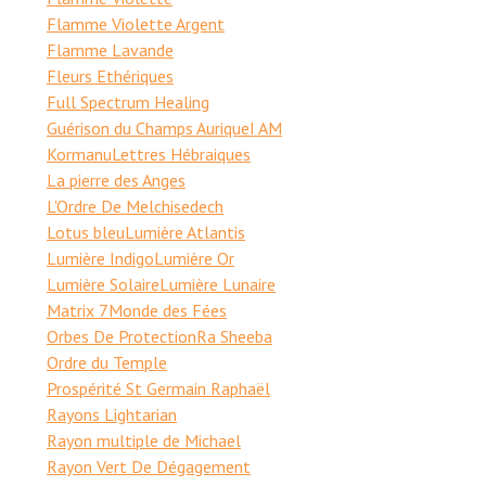
Flamme Violette Argent
Flamme Lavande
Fleurs Ethériques
Full Spectrum Healing
Guérison du Champs Aurique
I AM
Kormanu
Lettres Hébraiques
La pierre des Anges
L'Ordre De Melchisedech
Lotus bleu
Lumière Atlantis
Lumière Indigo
Lumière Or
Lumière Solaire
Lumière Lunaire
Matrix 7
Monde des Fées
Orbes De Protection
Ra Sheeba
Ordre du Temple
Prospérité St Germain Raphaël
Rayons Lightarian
Rayon multiple de Michael
Rayon Vert De Dégagement