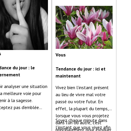
s
Vous
ance du jour : le
Tendance du jour : ici et
cernement
maintenant
ir analyser une situation
Vivez bien l’instant présent
la meilleure voie pour
au lieu de vivre mal votre
enir à la sagesse.
passé ou votre futur. En
ceptez pas d’emblée
effet, la plupart du temps,
 ce qui vous est
lorsque vous vous projetez
Soyez chaque minute dans
osé. Essayez de
dans l’un ou autre, c’est
l’instant que vous vivez afin
aître la raison qui vous
principalement pour évoquer