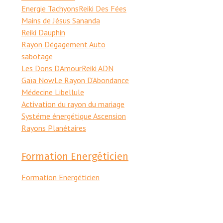
Energie Tachyons
Reiki Des Fées
Mains de Jésus Sananda
Reiki Dauphin
Rayon Dégagement Auto
sabotage
Les Dons D'Amour
Reiki ADN
Gaïa Now
Le Rayon D'Abondance
Médecine Libellule
Activation du rayon du mariage
Systéme énergétique Ascension
Rayons Planétaires
Formation Energéticien
Formation Energéticien