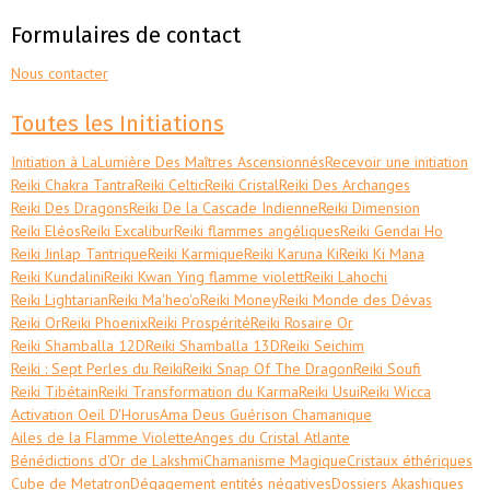
Formulaires de contact
Nous contacter
Toutes les Initiations
Initiation à LaLumière Des Maîtres Ascensionnés
Recevoir une initiation
Reiki Chakra Tantra
Reiki Celtic
Reiki Cristal
Reiki Des Archanges
Reiki Des Dragons
Reiki De la Cascade Indienne
Reiki Dimension
Reiki Eléos
Reiki Excalibur
Reiki flammes angéliques
Reiki Gendai Ho
Reiki Jinlap Tantrique
Reiki Karmique
Reiki Karuna Ki
Reiki Ki Mana
Reiki Kundalini
Reiki Kwan Ying flamme violett
Reiki Lahochi
Reiki Lightarian
Reiki Ma'heo'o
Reiki Money
Reiki Monde des Dévas
Reiki Or
Reiki Phoenix
Reiki Prospérité
Reiki Rosaire Or
Reiki Shamballa 12D
Reiki Shamballa 13D
Reiki Seichim
Reiki : Sept Perles du Reiki
Reiki Snap Of The Dragon
Reiki Soufi
Reiki Tibétain
Reiki Transformation du Karma
Reiki Usui
Reiki Wicca
Activation Oeil D'Horus
Ama Deus Guérison Chamanique
Ailes de la Flamme Violette
Anges du Cristal Atlante
Bénédictions d'Or de Lakshmi
Chamanisme Magique
Cristaux éthériques
Cube de Metatron
Dégagement entités négatives
Dossiers Akashiques