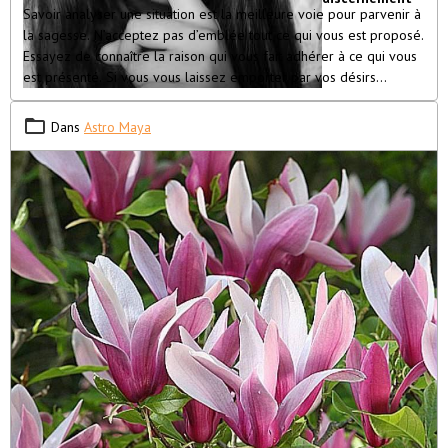
Savoir analyser une situation est la meilleure voie pour parvenir à
la sagesse. N’acceptez pas d’emblée tout ce qui vous est proposé.
Essayez de connaître la raison qui vous fait adhérer à ce qui vous
est présenté. Si vous vous laissez emporter par vos désirs
personnels, vous saurez que vous cherchez à flatter votre ego.
Vous vous dirigerez alors dans le domaine de l’illusion car votre
Dans
Astro Maya
état émotionnel vous cachera la réalité. Mieux vaut faire taire vos
passions et écouter votre voix intérieure. Vous détenez la sagesse
mais elle est trop souvent étouffée par vos désirs.