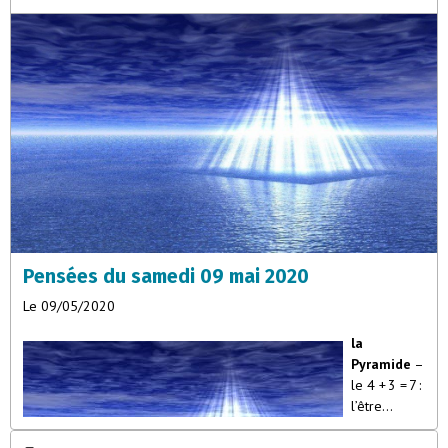
Pensées du samedi 09 mai 2020
Le 09/05/2020
la
Pyramide
–
le 4 + 3 = 7 :
l’être
vivant”La