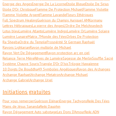
Energie des Anges
Energie De La Licorne
Etoile Bleue
Etoile De Sirius
Etoile D'Or Christique
Flamme De Protection Michael
Flamme Violette
Flamme Violette Argent
Flamme Lavande
Fleurs Ethériques
Full Spectrum Healing
Guérison du Champs Aurique
I AM
Kormanu
Lettres Hébraiques
La pierre des Anges
L'Ordre De Melchisedech
Lotus bleu
Lumière Atlantis
Lumière Indigo
Lumière Or
Lumière Solaire
Lumière Lunaire
Matrix 7
Monde des Fées
Orbes De Protection
Ra Sheeba
Ordre du Temple
Prospérité St Germain Raphaël
Rayons Lightarian
Rayon multiple de Michael
Rayon Vert De Dégagement
Rayon protection arc en ciel
Reliance Terre Mère
Rêves de Lumière
Sagesse de Merlin
Souffle Sacré
Système Chauve Souris
Triangle D'Or D'Isis
Trilogie Hawaïenne
10 Doigts De Bouddha
49 Symboles Angéliques
Rayon des Archanges
Archange Raphael
Archange Metatron
Archange Michael
Archange Gabriel
Archange Uriel
Initiations gratuites
Pour vous remercier
Guérison Elénari
Energie Tachyons
Reiki Des Fées
Mains de Jésus Sananda
Reiki Dauphin
Rayon Dégagement Auto sabotage
Les Dons D'Amour
Reiki ADN