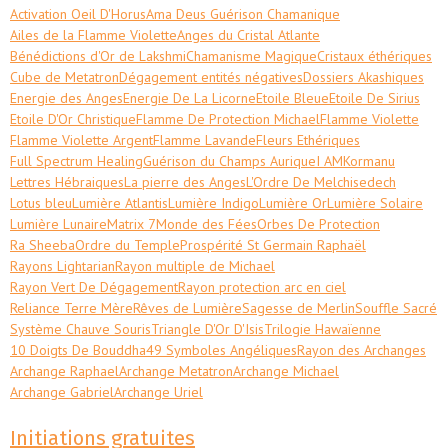
Activation Oeil D'Horus
Ama Deus Guérison Chamanique
Ailes de la Flamme Violette
Anges du Cristal Atlante
Bénédictions d'Or de Lakshmi
Chamanisme Magique
Cristaux éthériques
Cube de Metatron
Dégagement entités négatives
Dossiers Akashiques
Energie des Anges
Energie De La Licorne
Etoile Bleue
Etoile De Sirius
Etoile D'Or Christique
Flamme De Protection Michael
Flamme Violette
Flamme Violette Argent
Flamme Lavande
Fleurs Ethériques
Full Spectrum Healing
Guérison du Champs Aurique
I AM
Kormanu
Lettres Hébraiques
La pierre des Anges
L'Ordre De Melchisedech
Lotus bleu
Lumière Atlantis
Lumière Indigo
Lumière Or
Lumière Solaire
Lumière Lunaire
Matrix 7
Monde des Fées
Orbes De Protection
Ra Sheeba
Ordre du Temple
Prospérité St Germain Raphaël
Rayons Lightarian
Rayon multiple de Michael
Rayon Vert De Dégagement
Rayon protection arc en ciel
Reliance Terre Mère
Rêves de Lumière
Sagesse de Merlin
Souffle Sacré
Système Chauve Souris
Triangle D'Or D'Isis
Trilogie Hawaïenne
10 Doigts De Bouddha
49 Symboles Angéliques
Rayon des Archanges
Archange Raphael
Archange Metatron
Archange Michael
Archange Gabriel
Archange Uriel
Initiations gratuites