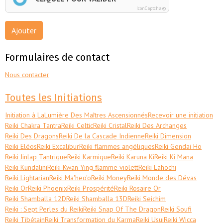
IconCaptcha ©
Ajouter
Formulaires de contact
Nous contacter
Toutes les Initiations
Initiation à LaLumière Des Maîtres Ascensionnés
Recevoir une initiation
Reiki Chakra Tantra
Reiki Celtic
Reiki Cristal
Reiki Des Archanges
Reiki Des Dragons
Reiki De la Cascade Indienne
Reiki Dimension
Reiki Eléos
Reiki Excalibur
Reiki flammes angéliques
Reiki Gendai Ho
Reiki Jinlap Tantrique
Reiki Karmique
Reiki Karuna Ki
Reiki Ki Mana
Reiki Kundalini
Reiki Kwan Ying flamme violett
Reiki Lahochi
Reiki Lightarian
Reiki Ma'heo'o
Reiki Money
Reiki Monde des Dévas
Reiki Or
Reiki Phoenix
Reiki Prospérité
Reiki Rosaire Or
Reiki Shamballa 12D
Reiki Shamballa 13D
Reiki Seichim
Reiki : Sept Perles du Reiki
Reiki Snap Of The Dragon
Reiki Soufi
Reiki Tibétain
Reiki Transformation du Karma
Reiki Usui
Reiki Wicca