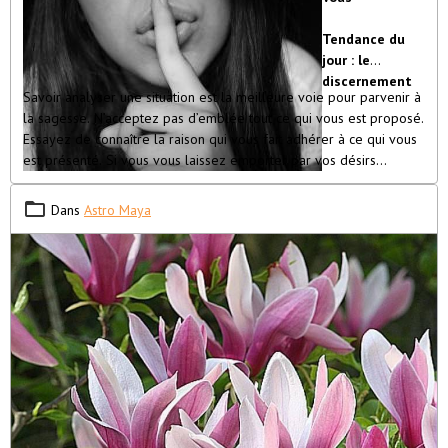
Omraam Mikhaël Aïvanhov
Tendance du
jour : le
discernement
Savoir analyser une situation est la meilleure voie pour parvenir à
la sagesse. N’acceptez pas d’emblée tout ce qui vous est proposé.
Essayez de connaître la raison qui vous fait adhérer à ce qui vous
est présenté. Si vous vous laissez emporter par vos désirs
personnels, vous saurez que vous cherchez à flatter votre ego.
Vous vous dirigerez alors dans le domaine de l’illusion car votre
Dans
Astro Maya
état émotionnel vous cachera la réalité. Mieux vaut faire taire vos
passions et écouter votre voix intérieure. Vous détenez la sagesse
mais elle est trop souvent étouffée par vos désirs.