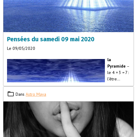
Pensées du samedi 09 mai 2020
Le 09/05/2020
la
Pyramide
–
le 4 + 3 = 7 :
l’être
vivant”La
pyramide
Dans
Astro Maya
est un cube
surmonté
de quatre
faces
triangulaires.
Symboliquement le cube est identique au carré, c’est le quatre, le