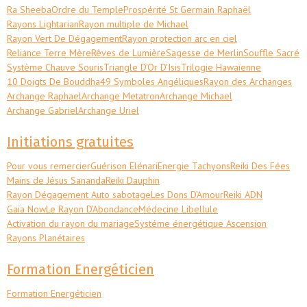
Ra Sheeba
Ordre du Temple
Prospérité St Germain Raphaël
Rayons Lightarian
Rayon multiple de Michael
Rayon Vert De Dégagement
Rayon protection arc en ciel
Reliance Terre Mère
Rêves de Lumière
Sagesse de Merlin
Souffle Sacré
Système Chauve Souris
Triangle D'Or D'Isis
Trilogie Hawaïenne
10 Doigts De Bouddha
49 Symboles Angéliques
Rayon des Archanges
Archange Raphael
Archange Metatron
Archange Michael
Archange Gabriel
Archange Uriel
Initiations gratuites
Pour vous remercier
Guérison Elénari
Energie Tachyons
Reiki Des Fées
Mains de Jésus Sananda
Reiki Dauphin
Rayon Dégagement Auto sabotage
Les Dons D'Amour
Reiki ADN
Gaïa Now
Le Rayon D'Abondance
Médecine Libellule
Activation du rayon du mariage
Systéme énergétique Ascension
Rayons Planétaires
Formation Energéticien
Formation Energéticien