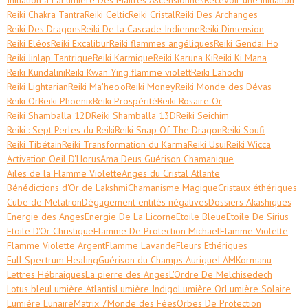
Reiki Chakra Tantra
Reiki Celtic
Reiki Cristal
Reiki Des Archanges
Reiki Des Dragons
Reiki De la Cascade Indienne
Reiki Dimension
Reiki Eléos
Reiki Excalibur
Reiki flammes angéliques
Reiki Gendai Ho
Reiki Jinlap Tantrique
Reiki Karmique
Reiki Karuna Ki
Reiki Ki Mana
Reiki Kundalini
Reiki Kwan Ying flamme violett
Reiki Lahochi
Reiki Lightarian
Reiki Ma'heo'o
Reiki Money
Reiki Monde des Dévas
Reiki Or
Reiki Phoenix
Reiki Prospérité
Reiki Rosaire Or
Reiki Shamballa 12D
Reiki Shamballa 13D
Reiki Seichim
Reiki : Sept Perles du Reiki
Reiki Snap Of The Dragon
Reiki Soufi
Reiki Tibétain
Reiki Transformation du Karma
Reiki Usui
Reiki Wicca
Activation Oeil D'Horus
Ama Deus Guérison Chamanique
Ailes de la Flamme Violette
Anges du Cristal Atlante
Bénédictions d'Or de Lakshmi
Chamanisme Magique
Cristaux éthériques
Cube de Metatron
Dégagement entités négatives
Dossiers Akashiques
Energie des Anges
Energie De La Licorne
Etoile Bleue
Etoile De Sirius
Etoile D'Or Christique
Flamme De Protection Michael
Flamme Violette
Flamme Violette Argent
Flamme Lavande
Fleurs Ethériques
Full Spectrum Healing
Guérison du Champs Aurique
I AM
Kormanu
Lettres Hébraiques
La pierre des Anges
L'Ordre De Melchisedech
Lotus bleu
Lumière Atlantis
Lumière Indigo
Lumière Or
Lumière Solaire
Lumière Lunaire
Matrix 7
Monde des Fées
Orbes De Protection