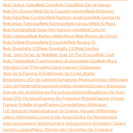
Reiki Chakra Tantra
Reiki Celtic
Reiki Cristal
Reiki Des Archanges
Reiki Des Dragons
Reiki De la Cascade Indienne
Reiki Dimension
Reiki Eléos
Reiki Excalibur
Reiki flammes angéliques
Reiki Gendai Ho
Reiki Jinlap Tantrique
Reiki Karmique
Reiki Karuna Ki
Reiki Ki Mana
Reiki Kundalini
Reiki Kwan Ying flamme violett
Reiki Lahochi
Reiki Lightarian
Reiki Ma'heo'o
Reiki Money
Reiki Monde des Dévas
Reiki Or
Reiki Phoenix
Reiki Prospérité
Reiki Rosaire Or
Reiki Shamballa 12D
Reiki Shamballa 13D
Reiki Seichim
Reiki : Sept Perles du Reiki
Reiki Snap Of The Dragon
Reiki Soufi
Reiki Tibétain
Reiki Transformation du Karma
Reiki Usui
Reiki Wicca
Activation Oeil D'Horus
Ama Deus Guérison Chamanique
Ailes de la Flamme Violette
Anges du Cristal Atlante
Bénédictions d'Or de Lakshmi
Chamanisme Magique
Cristaux éthériques
Cube de Metatron
Dégagement entités négatives
Dossiers Akashiques
Energie des Anges
Energie De La Licorne
Etoile Bleue
Etoile De Sirius
Etoile D'Or Christique
Flamme De Protection Michael
Flamme Violette
Flamme Violette Argent
Flamme Lavande
Fleurs Ethériques
Full Spectrum Healing
Guérison du Champs Aurique
I AM
Kormanu
Lettres Hébraiques
La pierre des Anges
L'Ordre De Melchisedech
Lotus bleu
Lumière Atlantis
Lumière Indigo
Lumière Or
Lumière Solaire
Lumière Lunaire
Matrix 7
Monde des Fées
Orbes De Protection