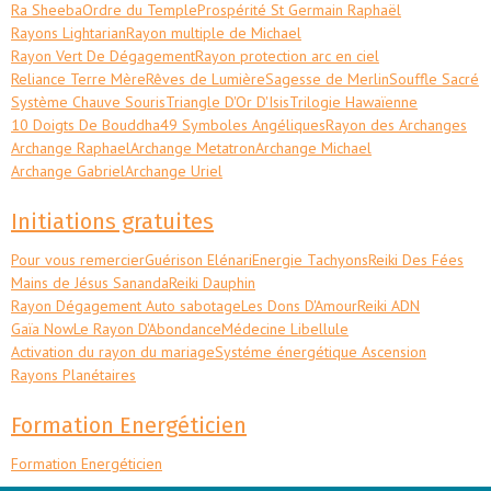
Ra Sheeba
Ordre du Temple
Prospérité St Germain Raphaël
Rayons Lightarian
Rayon multiple de Michael
Rayon Vert De Dégagement
Rayon protection arc en ciel
Reliance Terre Mère
Rêves de Lumière
Sagesse de Merlin
Souffle Sacré
Système Chauve Souris
Triangle D'Or D'Isis
Trilogie Hawaïenne
10 Doigts De Bouddha
49 Symboles Angéliques
Rayon des Archanges
Archange Raphael
Archange Metatron
Archange Michael
Archange Gabriel
Archange Uriel
Initiations gratuites
Pour vous remercier
Guérison Elénari
Energie Tachyons
Reiki Des Fées
Mains de Jésus Sananda
Reiki Dauphin
Rayon Dégagement Auto sabotage
Les Dons D'Amour
Reiki ADN
Gaïa Now
Le Rayon D'Abondance
Médecine Libellule
Activation du rayon du mariage
Systéme énergétique Ascension
Rayons Planétaires
Formation Energéticien
Formation Energéticien