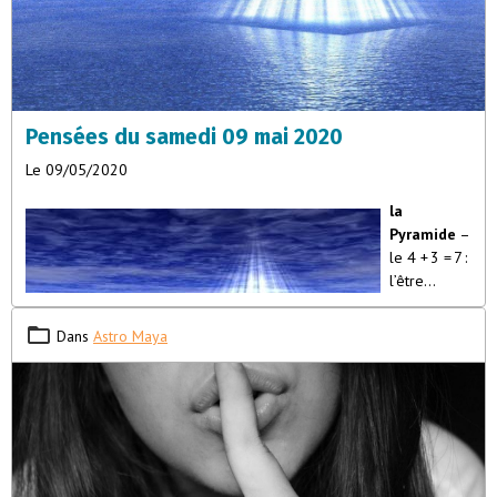
Pensées du samedi 09 mai 2020
Le 09/05/2020
la
Pyramide
–
le 4 + 3 = 7 :
l’être
vivant”La
pyramide
Dans
Astro Maya
est un cube
surmonté
de quatre
faces
triangulaires.
Symboliquement le cube est identique au carré, c’est le quatre, le