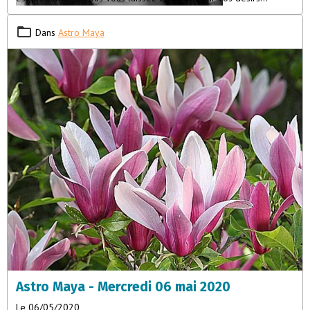
personnels, vous saurez que vous cherchez à flatter votre ego.
Vous vous dirigerez alors dans le domaine de l’illusion car votre
Dans
Astro Maya
état émotionnel vous cachera la réalité. Mieux vaut faire taire vos
passions et écouter votre voix intérieure. Vous détenez la sagesse
mais elle est trop souvent étouffée par vos désirs.
Astro Maya - Mercredi 06 mai 2020
Le 06/05/2020