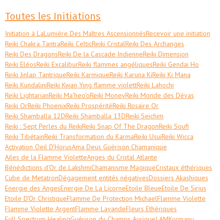
Toutes les Initiations
Initiation à LaLumière Des Maîtres Ascensionnés
Recevoir une initiation
Reiki Chakra Tantra
Reiki Celtic
Reiki Cristal
Reiki Des Archanges
Reiki Des Dragons
Reiki De la Cascade Indienne
Reiki Dimension
Reiki Eléos
Reiki Excalibur
Reiki flammes angéliques
Reiki Gendai Ho
Reiki Jinlap Tantrique
Reiki Karmique
Reiki Karuna Ki
Reiki Ki Mana
Reiki Kundalini
Reiki Kwan Ying flamme violett
Reiki Lahochi
Reiki Lightarian
Reiki Ma'heo'o
Reiki Money
Reiki Monde des Dévas
Reiki Or
Reiki Phoenix
Reiki Prospérité
Reiki Rosaire Or
Reiki Shamballa 12D
Reiki Shamballa 13D
Reiki Seichim
Reiki : Sept Perles du Reiki
Reiki Snap Of The Dragon
Reiki Soufi
Reiki Tibétain
Reiki Transformation du Karma
Reiki Usui
Reiki Wicca
Activation Oeil D'Horus
Ama Deus Guérison Chamanique
Ailes de la Flamme Violette
Anges du Cristal Atlante
Bénédictions d'Or de Lakshmi
Chamanisme Magique
Cristaux éthériques
Cube de Metatron
Dégagement entités négatives
Dossiers Akashiques
Energie des Anges
Energie De La Licorne
Etoile Bleue
Etoile De Sirius
Etoile D'Or Christique
Flamme De Protection Michael
Flamme Violette
Flamme Violette Argent
Flamme Lavande
Fleurs Ethériques
Full Spectrum Healing
Guérison du Champs Aurique
I AM
Kormanu