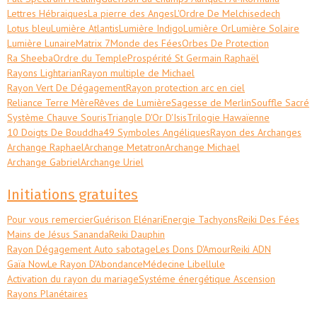
Lettres Hébraiques
La pierre des Anges
L'Ordre De Melchisedech
Lotus bleu
Lumière Atlantis
Lumière Indigo
Lumière Or
Lumière Solaire
Lumière Lunaire
Matrix 7
Monde des Fées
Orbes De Protection
Ra Sheeba
Ordre du Temple
Prospérité St Germain Raphaël
Rayons Lightarian
Rayon multiple de Michael
Rayon Vert De Dégagement
Rayon protection arc en ciel
Reliance Terre Mère
Rêves de Lumière
Sagesse de Merlin
Souffle Sacré
Système Chauve Souris
Triangle D'Or D'Isis
Trilogie Hawaïenne
10 Doigts De Bouddha
49 Symboles Angéliques
Rayon des Archanges
Archange Raphael
Archange Metatron
Archange Michael
Archange Gabriel
Archange Uriel
Initiations gratuites
Pour vous remercier
Guérison Elénari
Energie Tachyons
Reiki Des Fées
Mains de Jésus Sananda
Reiki Dauphin
Rayon Dégagement Auto sabotage
Les Dons D'Amour
Reiki ADN
Gaïa Now
Le Rayon D'Abondance
Médecine Libellule
Activation du rayon du mariage
Systéme énergétique Ascension
Rayons Planétaires