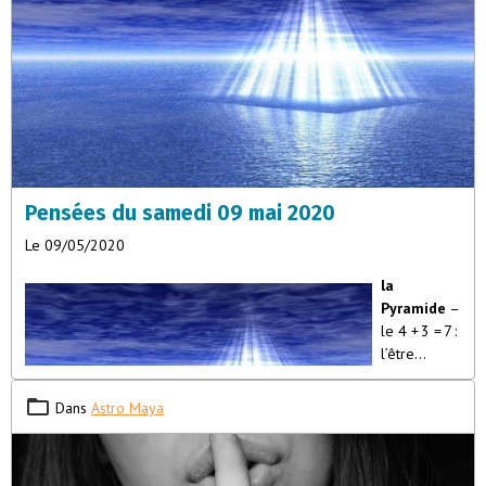
Pensées du samedi 09 mai 2020
Le 09/05/2020
la
Pyramide
–
le 4 + 3 = 7 :
l’être
vivant”La
pyramide
Dans
Astro Maya
est un cube
surmonté
de quatre