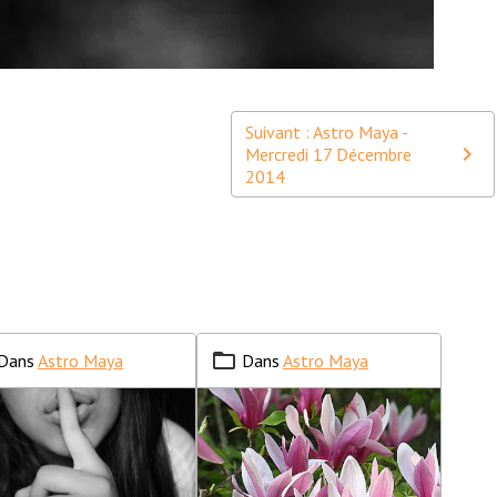
Suivant : Astro Maya -
Mercredi 17 Décembre
2014
Dans
Astro Maya
Dans
Astro Maya