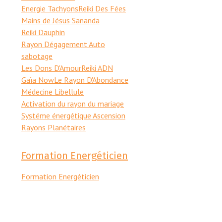
Energie Tachyons
Reiki Des Fées
Mains de Jésus Sananda
Reiki Dauphin
Rayon Dégagement Auto
sabotage
Les Dons D'Amour
Reiki ADN
Gaïa Now
Le Rayon D'Abondance
Médecine Libellule
Activation du rayon du mariage
Systéme énergétique Ascension
Rayons Planétaires
Formation Energéticien
Formation Energéticien