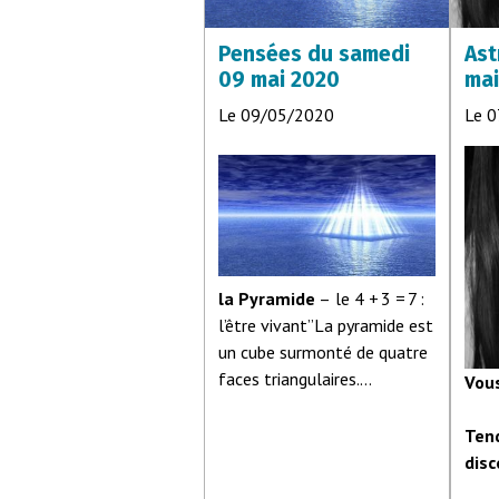
Pensées du samedi
Ast
09 mai 2020
mai
Le 09/05/2020
Le 
la Pyramide
– le 4 + 3 = 7 :
l’être vivant”La pyramide est
un cube surmonté de quatre
faces triangulaires.
Vou
Symboliquement le cube est
Tend
identique au carré, c’est le
dis
quatre, le nombre de la