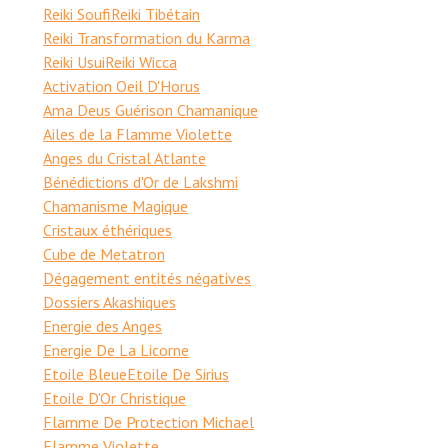
Reiki Soufi
Reiki Tibétain
Reiki Transformation du Karma
Reiki Usui
Reiki Wicca
Activation Oeil D'Horus
Ama Deus Guérison Chamanique
Ailes de la Flamme Violette
Anges du Cristal Atlante
Bénédictions d'Or de Lakshmi
Chamanisme Magique
Cristaux éthériques
Cube de Metatron
Dégagement entités négatives
Dossiers Akashiques
Energie des Anges
Energie De La Licorne
Etoile Bleue
Etoile De Sirius
Etoile D'Or Christique
Flamme De Protection Michael
Flamme Violette