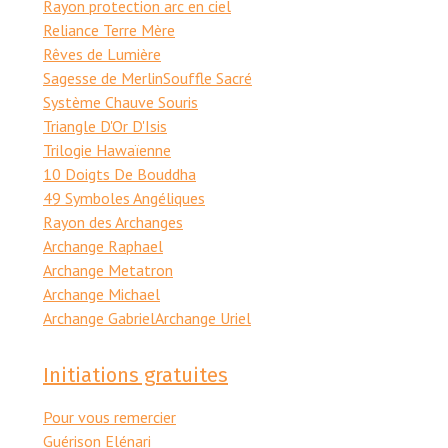
Rayon protection arc en ciel
Reliance Terre Mère
Rêves de Lumière
Sagesse de Merlin
Souffle Sacré
Système Chauve Souris
Triangle D'Or D'Isis
Trilogie Hawaïenne
10 Doigts De Bouddha
49 Symboles Angéliques
Rayon des Archanges
Archange Raphael
Archange Metatron
Archange Michael
Archange Gabriel
Archange Uriel
Initiations gratuites
Pour vous remercier
Guérison Elénari