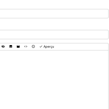
rieure. Vous détenez la
sse mais elle est trop
ent étouffée par vos
s.
Aperçu