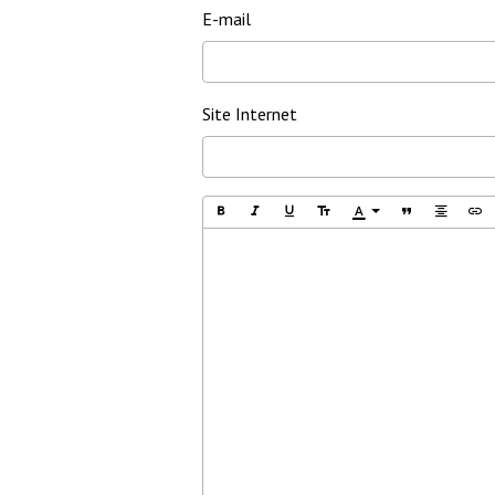
inté
E-mail
deux jambes, le quatre ; et
sage
le trois est placé au-dessus
souv
du quatre. Le trois s’unit
désir
donc au quatre pour former
Site Internet
un être vivant : le sept.”
Omraam Mikhaël Aïvanhov