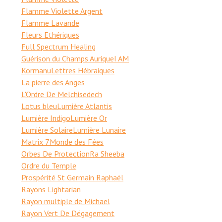
Flamme Violette Argent
Flamme Lavande
Fleurs Ethériques
Full Spectrum Healing
Guérison du Champs Aurique
I AM
Kormanu
Lettres Hébraiques
La pierre des Anges
L'Ordre De Melchisedech
Lotus bleu
Lumière Atlantis
Lumière Indigo
Lumière Or
Lumière Solaire
Lumière Lunaire
Matrix 7
Monde des Fées
Orbes De Protection
Ra Sheeba
Ordre du Temple
Prospérité St Germain Raphaël
Rayons Lightarian
Rayon multiple de Michael
Rayon Vert De Dégagement