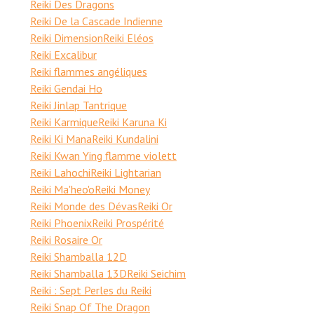
Reiki Des Dragons
Reiki De la Cascade Indienne
Reiki Dimension
Reiki Eléos
Reiki Excalibur
Reiki flammes angéliques
Reiki Gendai Ho
Reiki Jinlap Tantrique
Reiki Karmique
Reiki Karuna Ki
Reiki Ki Mana
Reiki Kundalini
Reiki Kwan Ying flamme violett
Reiki Lahochi
Reiki Lightarian
Reiki Ma'heo'o
Reiki Money
Reiki Monde des Dévas
Reiki Or
Reiki Phoenix
Reiki Prospérité
Reiki Rosaire Or
Reiki Shamballa 12D
Reiki Shamballa 13D
Reiki Seichim
Reiki : Sept Perles du Reiki
Reiki Snap Of The Dragon